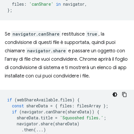
files
:
'canShare'
in
navigator
,
};
Se
navigator.canShare
restituisce
true
, la
condivisione di questi file è supportata, quindi puoi
chiamare
navigator.share
e passare un oggetto con
l'array di file che vuoi condividere. Chrome aprirà il foglio
di condivisione di sistema e ti mostrerà un elenco di app
installate con cui puoi condividere i file.
if
(
webShareAvailable
.
files
)
{
const
shareData
=
{
files
:
filesArray
};
if
(
navigator
.
canShare
(
shareData
))
{
shareData
.
title
=
'Squooshed files.'
;
navigator
.
share
(
shareData
)
.
then
(...)