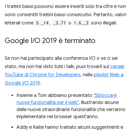
I trattini bassi possono essere inseriti solo tra cifre e non
sono consentiti trattini bassi consecutivi. Pertanto, valori
letterali come
3._14
,
_2.71
o
1.6__2
sono illegali.
Google I
/
O 2019 è terminato
Se non hai partecipato alla conferenza I/O o se ci sei
stato, ma non hai visto tutti i talk, puoi trovarli sul
canale
YouTube di Chrome for Developers
, nella
playlist Web a
Google I/O 2019
.
Insieme a Tom abbiamo presentato
"Sbloccare
nuove funzionalità per il web"
, illustrando alcune
delle nuove straordinarie funzionalità che verranno
implementate nei browser quest'anno.
Addy e Katie hanno trattato alcuni suggerimenti e