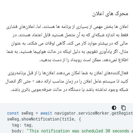
محرک های اعلان
اعلان ها بخش مهمی از بسیاری از برنامه ها هستند. اما، اعلان‌های فشاری
فقط به اندازه شبکه‌ای که به آن متصل هستید قابل اعتماد هستند. در
حالی که در بیشتر موارد کار می کند، گاهی اوقات می شکند. به عنوان
مثال، اگر یادآوری تقویم، به دلیل اینکه در حالت هواپیما هستید، به شما
اطلاع نمی‌دهد، ممکن است رویداد را از دست بدهید.
فعال‌کننده‌های اعلان به شما امکان می‌دهند اعلان‌ها را از قبل برنامه‌ریزی
کنید تا سیستم عامل اعلان را در زمان مناسب ارائه دهد - حتی اگر اتصال
شبکه وجود نداشته باشد یا دستگاه در حالت صرفه‌جویی باتری باشد.
const
swReg
=
await
navigator
.
serviceWorker
.
getRegist
swReg
.
showNotification
(
title
,
{
tag
:
tag
,
body
:
"This notification was scheduled 30 seconds 