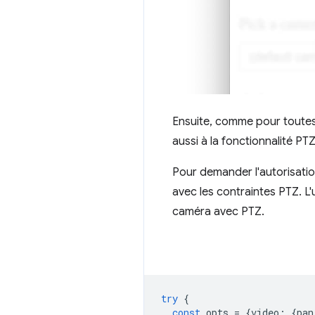
Ensuite, comme pour toutes l
aussi à la fonctionnalité PTZ
Pour demander l'autorisation
avec les contraintes PTZ. L'
caméra avec PTZ.
try
{
const
opts
=
{
video
:
{
pan