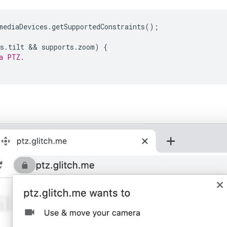
mediaDevices
.
getSupportedConstraints
();
s
.
tilt
 && 
supports
.
zoom
)
{
a PTZ.