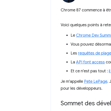
Chrome 87 commence à être 
Voici quelques points à reten
Le
Chrome Dev Summi
Vous pouvez désormai
Les
requêtes de plag
La
API font access
com
Et ce n'est pas tout :
i
Je m'appelle
Pete LePage
. 
pour les développeurs.
Sommet des déve