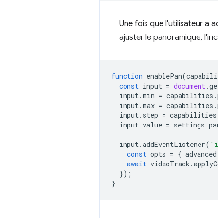
Une fois que l'utilisateur a
ajuster le panoramique, l'inc
function
enablePan
(
capabili
const
input
=
document
.
ge
input
.
min
=
capabilities
.
input
.
max
=
capabilities
.
input
.
step
=
capabilities
input
.
value
=
settings
.
pa
input
.
addEventListener
(
'i
const
opts
=
{
advanced
await
videoTrack
.
applyC
});
}