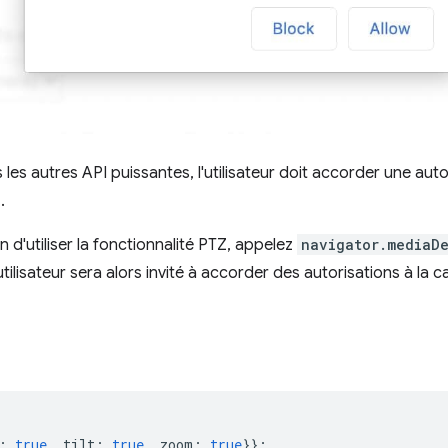
es autres API puissantes, l'utilisateur doit accorder une auto
.
 d'utiliser la fonctionnalité PTZ, appelez
navigator.mediaD
utilisateur sera alors invité à accorder des autorisations à la 
:
true
,
tilt
:
true
,
zoom
:
true
}};