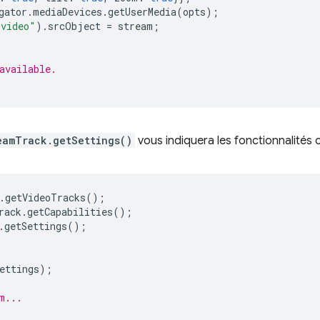
gator
.
mediaDevices
.
getUserMedia
(
opts
);
video"
).
srcObject
=
stream
;
available.
eamTrack.getSettings()
vous indiquera les fonctionnalités
.
getVideoTracks
();
rack
.
getCapabilities
();
.
getSettings
();
ettings
);
m...