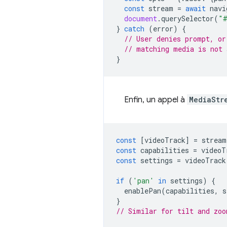
const
stream
=
await
navi
document
.
querySelector
(
"#
}
catch
(
error
)
{
// User denies prompt, or
// matching media is not 
}
Enfin, un appel à
MediaStr
const
[
videoTrack
]
=
stream
const
capabilities
=
videoT
const
settings
=
videoTrack
if
(
'pan'
in
settings
)
{
enablePan
(
capabilities
,
s
}
// Similar for tilt and zoo