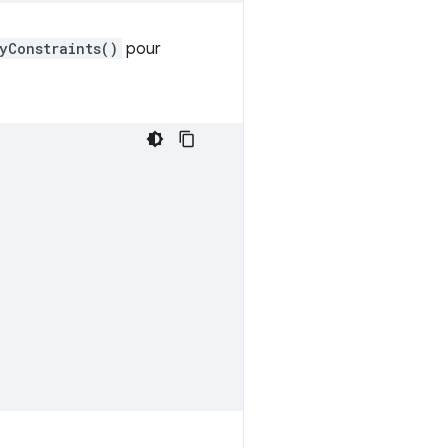
yConstraints()
pour