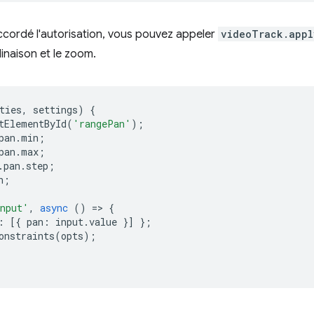
 accordé l'autorisation, vous pouvez appeler
videoTrack.appl
linaison et le zoom.
ties
,
settings
)
{
tElementById
(
'rangePan'
);
pan
.
min
;
pan
.
max
;
.
pan
.
step
;
n
;
nput'
,
async
()
=
>
{
:
[{
pan
:
input
.
value
}]
};
onstraints
(
opts
);