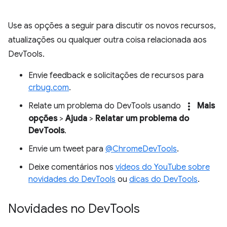
Use as opções a seguir para discutir os novos recursos,
atualizações ou qualquer outra coisa relacionada aos
DevTools.
Envie feedback e solicitações de recursos para
crbug.com
.
more_vert
Relate um problema do DevTools usando
Mais
opções
>
Ajuda
>
Relatar um problema do
DevTools
.
Envie um tweet para
@ChromeDevTools
.
Deixe comentários nos
vídeos do YouTube sobre
novidades do DevTools
ou
dicas do DevTools
.
Novidades no Dev
Tools