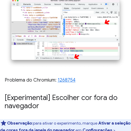
Problema do Chromium:
1268754
[Experimental] Escolher cor fora do
navegador
Observação
:para ativar o experimento, marque
Ativar a seleção
de cores fora da janela do navegador
em
Configurações
>