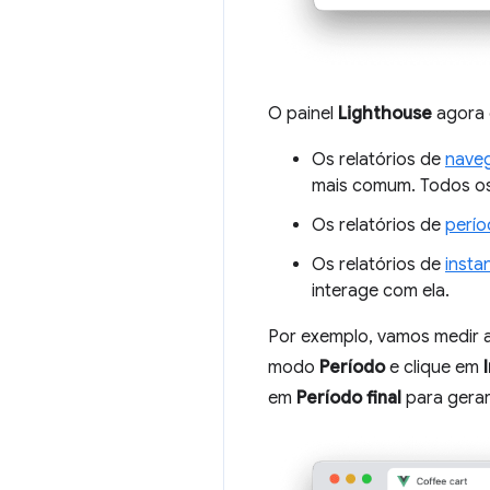
O painel
Lighthouse
agora 
Os relatórios de
nave
mais comum. Todos os 
Os relatórios de
perí
Os relatórios de
insta
interage com ela.
Por exemplo, vamos medir a
modo
Período
e clique em
em
Período final
para gerar