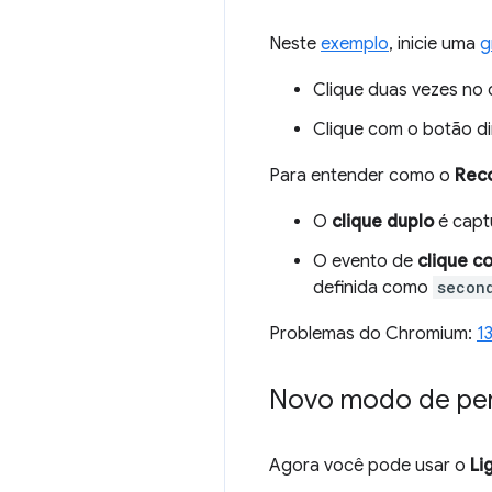
Neste
exemplo
, inicie uma
g
Clique duas vezes no 
Clique com o botão d
Para entender como o
Rec
O
clique duplo
é cap
O evento de
clique c
definida como
secon
Problemas do Chromium:
1
Novo modo de per
Agora você pode usar o
Li