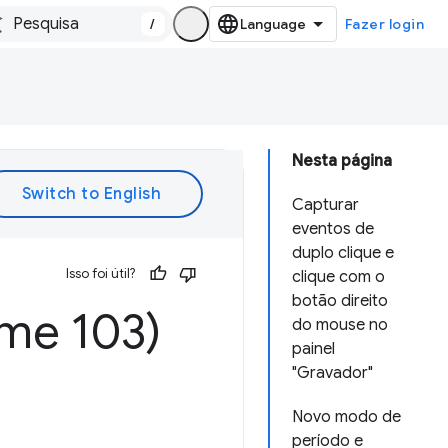
/
Fazer login
Nesta página
Capturar
eventos de
duplo clique e
Isso foi útil?
clique com o
botão direito
me 103)
do mouse no
painel
"Gravador"
Novo modo de
período e