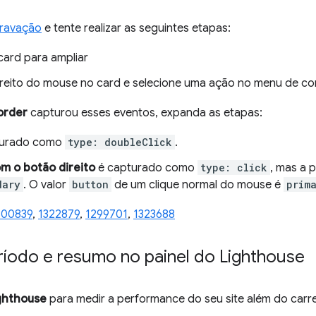
ravação
e tente realizar as seguintes etapas:
card para ampliar
ireito do mouse no card e selecione uma ação no menu de co
order
capturou esses eventos, expanda as etapas:
turado como
type: doubleClick
.
om o botão direito
é capturado como
type: click
, mas a 
dary
. O valor
button
de um clique normal do mouse é
prim
300839
,
1322879
,
1299701
,
1323688
íodo e resumo no painel do Lighthouse
ghthouse
para medir a performance do seu site além do car