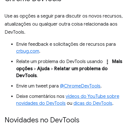
Use as opções a seguir para discutir os novos recursos,
atualizações ou qualquer outra coisa relacionada aos
DevTools.
Envie feedback e solicitações de recursos para
crbug.com
.
more_vert
Relate um problema do DevTools usando
Mais
opções
>
Ajuda
>
Relatar um problema do
DevTools
.
Envie um tweet para
@ChromeDevTools
.
Deixe comentários nos
vídeos do YouTube sobre
novidades do DevTools
ou
dicas do DevTools
.
Novidades no Dev
Tools