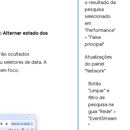
o resultado da
pesquisa
selecionado
em
"Performance"
ão
Alternar estado dos
> "Faixa
principal"
rão ocultados
Atualizações
u seletores de data. A
do painel
 em foco.
"Network"
Botão
"Limpar" e
filtro de
pesquisa na
guia "Rede" >
"EventStream
"