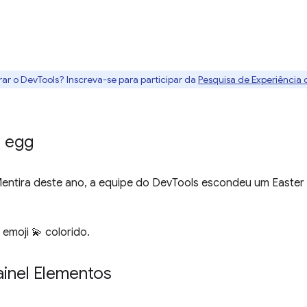
rar o DevTools? Inscreva-se para participar da
Pesquisa de Experiência
r egg
entira deste ano, a equipe do DevTools escondeu um Easter
emoji 💫 colorido.
ainel Elementos