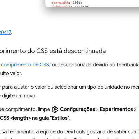
20417
.
primento do CSS está descontinuada
e comprimento de CSS
foi descontinuada devido ao feedback d
ito valor.
r para ajustar o valor ou selecionar um tipo de unidade no m
e digite um novo.
settings
c
 de comprimento, limpe
Configurações
>
Experimentos
>
SS <length> na guia "Estilos"
.
essa ferramenta, a equipe do DevTools gostaria de saber sua 