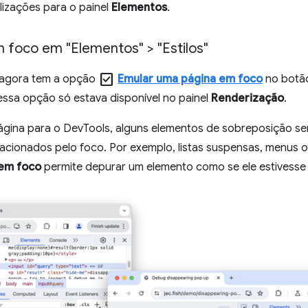
alizações para o painel
Elementos
.
 foco em "Elementos" > "Estilos"
check_box
agora tem a opção
Emular uma página em foco
no bot
 essa opção só estava disponível no painel
Renderização
.
ágina para o DevTools, alguns elementos de sobreposição se
cionados pelo foco. Por exemplo, listas suspensas, menus o
 em foco
permite depurar um elemento como se ele estivesse