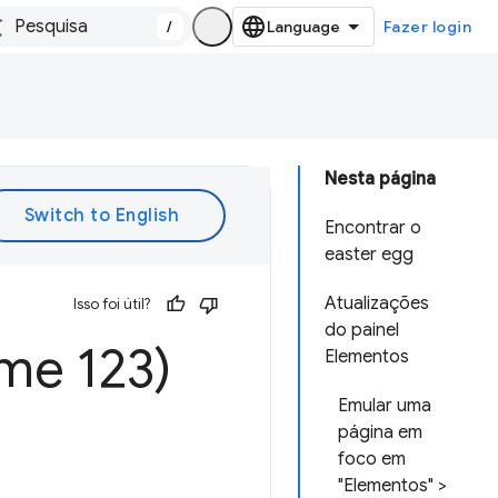
/
Fazer login
Nesta página
Encontrar o
easter egg
Atualizações
Isso foi útil?
do painel
me 123)
Elementos
Emular uma
página em
foco em
"Elementos" >