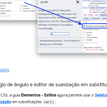
68393
.
gio de ângulo e editor de suavização em substit
e CSS, a guia
Elementos
>
Estilos
agora permite usar o
Seleto
ização
em substituições
var()
.