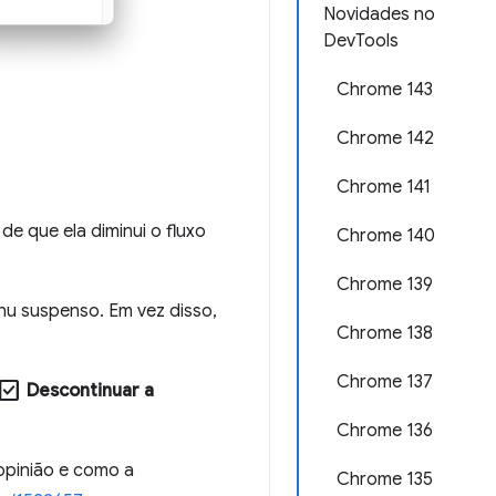
Novidades no
DevTools
Chrome 143
Chrome 142
Chrome 141
e que ela diminui o fluxo
Chrome 140
Chrome 139
enu suspenso. Em vez disso,
Chrome 138
Chrome 137
heck_box
Descontinuar a
Chrome 136
opinião e como a
Chrome 135