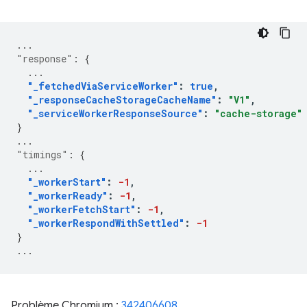
...
"response"
:
{
...
"_fetchedViaServiceWorker"
:
true
,
"_responseCacheStorageCacheName"
:
"V1"
,
"_serviceWorkerResponseSource"
:
"cache-storage"
}
...
"timings"
:
{
...
"_workerStart"
:
-1
,
"_workerReady"
:
-1
,
"_workerFetchStart"
:
-1
,
"_workerRespondWithSettled"
:
-1
}
...
Problème Chromium :
342406608
.