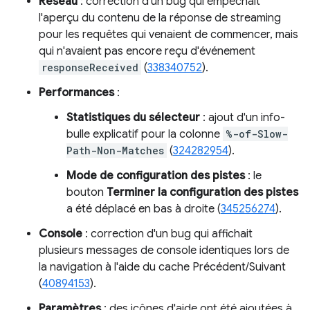
Réseau
: correction d'un bug qui empêchait
l'aperçu du contenu de la réponse de streaming
pour les requêtes qui venaient de commencer, mais
qui n'avaient pas encore reçu d'événement
responseReceived
(
338340752
).
Performances
:
Statistiques du sélecteur
: ajout d'un info-
bulle explicatif pour la colonne
%-of-Slow-
Path-Non-Matches
(
324282954
).
Mode de configuration des pistes
: le
bouton
Terminer la configuration des pistes
a été déplacé en bas à droite (
345256274
).
Console
: correction d'un bug qui affichait
plusieurs messages de console identiques lors de
la navigation à l'aide du cache Précédent/Suivant
(
40894153
).
Paramètres
: des icônes d'aide ont été ajoutées à