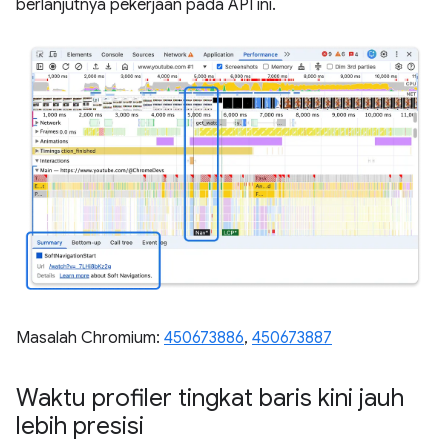
berlanjutnya pekerjaan pada API ini.
Masalah Chromium:
450673886
,
450673887
Waktu profiler tingkat baris kini jauh
lebih presisi