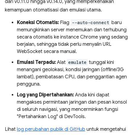
dari v0.11.0 hingga v0.14.0, yang memperkenalkan
kemampuan otomatisasi dan emulasi utama.
Koneksi Otomatis:
Flag
--auto-connect
baru
memungkinkan server menemukan dan terhubung
secara otomatis ke instance Chrome yang sedang
berjalan, sehingga tidak perlu menyalin URL
WebSocket secara manual.
Emulasi Terpadu:
Alat
emulate
tunggal kini
menangani geolokasi, kondisi jaringan (offline/3G
lambat), pembatasan CPU, dan penggantian agen
pengguna.
Log yang Dipertahankan:
Anda kini dapat
mengakses permintaan jaringan dan pesan konsol
di seluruh navigasi, yang mencerminkan fungsi
"Pertahankan Log" di DevTools.
Lihat
log perubahan publik di GitHub
untuk mengetahui