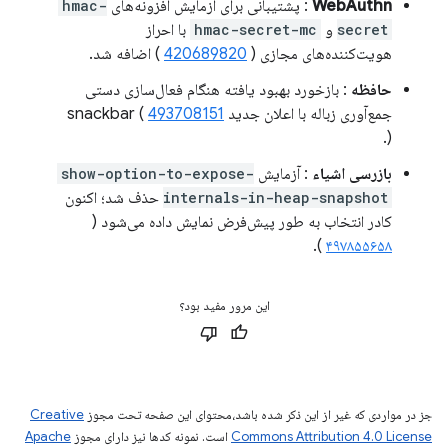
WebAuthn
: پشتیبانی برای آزمایش افزونه‌های
hmac-
secret
و
hmac-secret-mc
با احراز
هویت‌کننده‌های مجازی (
420689820
) اضافه شد.
حافظه
: بازخورد بهبود یافته هنگام فعال‌سازی دستی
جمع‌آوری زباله با اعلان جدید snackbar (
493708151
).
بازرسی اشیاء
: آزمایش
show-option-to-expose-
internals-in-heap-snapshot
حذف شد؛ اکنون
کادر انتخاب به طور پیش‌فرض نمایش داده می‌شود (
).
۴۹۷۸۵۵۶۵۸
این مرور مفید بود؟
جز در مواردی که غیر از این ذکر شده باشد،‌محتوای این صفحه تحت مجوز
Creative
Commons Attribution 4.0 License
است. نمونه کدها نیز دارای مجوز
Apache