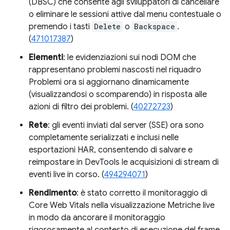
(DBSC) che consente agli sviluppatori di cancellare
o eliminare le sessioni attive dal menu contestuale o
premendo i tasti
Delete
o
Backspace
.
(
471017387
)
Elementi
: le evidenziazioni sui nodi DOM che
rappresentano problemi nascosti nel riquadro
Problemi ora si aggiornano dinamicamente
(visualizzandosi o scomparendo) in risposta alle
azioni di filtro dei problemi. (
40272723
)
Rete
: gli eventi inviati dal server (SSE) ora sono
completamente serializzati e inclusi nelle
esportazioni HAR, consentendo di salvare e
reimpostare in DevTools le acquisizioni di stream di
eventi live in corso. (
494294071
)
Rendimento
: è stato corretto il monitoraggio di
Core Web Vitals nella visualizzazione Metriche live
in modo da ancorare il monitoraggio
rigorosamente al contesto di esecuzione del frame