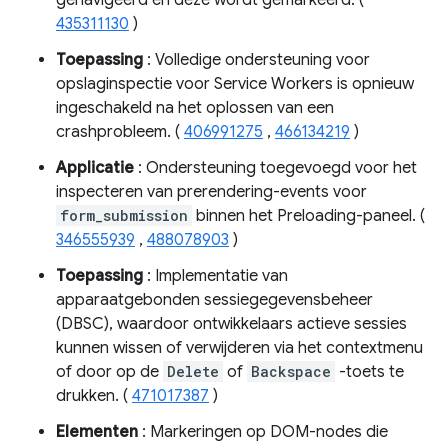
435311130
)
Toepassing
: Volledige ondersteuning voor
opslaginspectie voor Service Workers is opnieuw
ingeschakeld na het oplossen van een
crashprobleem. (
406991275
,
466134219
)
Applicatie
: Ondersteuning toegevoegd voor het
inspecteren van prerendering-events voor
form_submission
binnen het Preloading-paneel. (
346555939
,
488078903
)
Toepassing
: Implementatie van
apparaatgebonden sessiegegevensbeheer
(DBSC), waardoor ontwikkelaars actieve sessies
kunnen wissen of verwijderen via het contextmenu
of door op de
Delete
of
Backspace
-toets te
drukken. (
471017387
)
Elementen
: Markeringen op DOM-nodes die