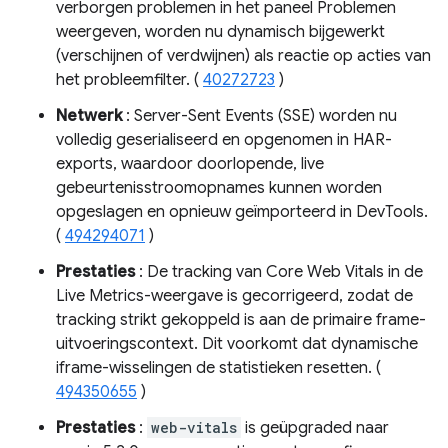
verborgen problemen in het paneel Problemen
weergeven, worden nu dynamisch bijgewerkt
(verschijnen of verdwijnen) als reactie op acties van
het probleemfilter. (
40272723
)
Netwerk
: Server-Sent Events (SSE) worden nu
volledig geserialiseerd en opgenomen in HAR-
exports, waardoor doorlopende, live
gebeurtenisstroomopnames kunnen worden
opgeslagen en opnieuw geïmporteerd in DevTools.
(
494294071
)
Prestaties
: De tracking van Core Web Vitals in de
Live Metrics-weergave is gecorrigeerd, zodat de
tracking strikt gekoppeld is aan de primaire frame-
uitvoeringscontext. Dit voorkomt dat dynamische
iframe-wisselingen de statistieken resetten. (
494350655
)
Prestaties
:
web-vitals
is geüpgraded naar