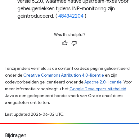
versie 5.2.0, waarmee native upstream-fixes voor
geheugenlekken tijdens INP-monitoring zijn
geïntroduceerd. (
484342204
)
Was this helpful?
Tenzij anders vermeld, is de content op deze pagina gelicentieerd
onder de
Creative Commons Attribution 4.0-licentie
en zijn
codevoorbeelden gelicentieerd onder de
Apache 2.0-licentie
. Voor
meer informatie raadpleegt u het
Google Developers-sitebeleid
.
Java is een gedeponeerd handelsmerk van Oracle en/of diens
aangesloten entiteiten.
Last updated 2026-06-02 UTC.
Bijdragen