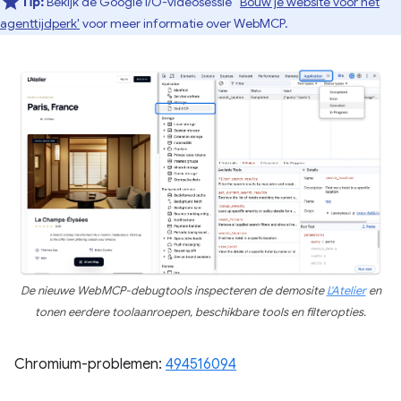
Tip:
Bekijk de Google I/O-videosessie '
Bouw je website voor het
agenttijdperk'
voor meer informatie over WebMCP.
De nieuwe WebMCP-debugtools inspecteren de demosite
L'Atelier
en
tonen eerdere toolaanroepen, beschikbare tools en filteropties.
Chromium-problemen:
494516094