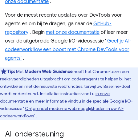
onze documentatie
.
Voor de meest recente updates over DevTools voor
agents en om bij te dragen, ga naar de
GitHub-
repository
. Begin
met onze documentatie
of leer meer
over de uitgebreide Google I/O-videosessie '
Geef je AI-
codeerworkflow een boost met Chrome DevTools voor
agents'
.
Tip:
Met
Modern Web Guidance
heeft het Chrome-team een ​​
reeks vaardigheden uitgebracht om codeeragents te helpen bij het
ontwikkelen met de nieuwste webfuncties, terwijl uw Baseline-doel
wordt ondersteund. Installatie-instructies vindt u
in onze
documentatie
en meer informatie vindt u in de speciale Google I/O-
videosessie '
Ontgrendel moderne webmogelijkheden in uw AI-
codeerworkflows'
.
AI-ondersteuning