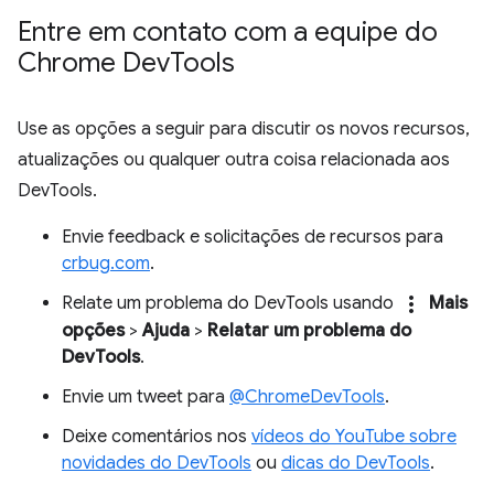
Entre em contato com a equipe do
Chrome Dev
Tools
Use as opções a seguir para discutir os novos recursos,
atualizações ou qualquer outra coisa relacionada aos
DevTools.
Envie feedback e solicitações de recursos para
crbug.com
.
more_vert
Relate um problema do DevTools usando
Mais
opções
>
Ajuda
>
Relatar um problema do
DevTools
.
Envie um tweet para
@ChromeDevTools
.
Deixe comentários nos
vídeos do YouTube sobre
novidades do DevTools
ou
dicas do DevTools
.