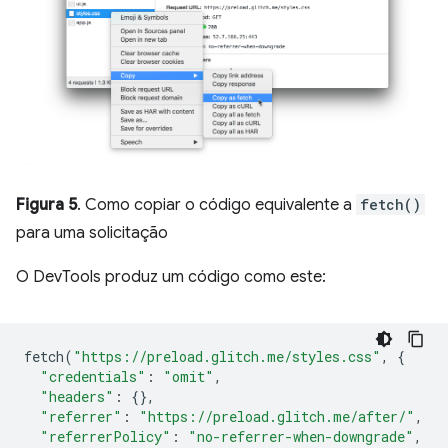
Figura 5
. Como copiar o código equivalente a
fetch()
para uma solicitação
O DevTools produz um código como este:
fetch
(
"https://preload.glitch.me/styles.css"
,
{
"credentials"
:
"omit"
,
"headers"
:
{},
"referrer"
:
"https://preload.glitch.me/after/"
,
"referrerPolicy"
:
"no-referrer-when-downgrade"
,