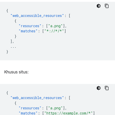
{
"web_accessible_resources"
:
[
{
"resources"
:
[
"a.png"
],
"matches"
:
[
"*://*/*"
]
}
],
...
}
Khusus situs:
{
"web_accessible_resources"
:
[
{
"resources"
:
[
"a.png"
],
"matches"
:
[
"https://example.com/*"
]