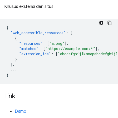
Khusus ekstensi dan situs:
{
"web_accessible_resources"
:
[
{
"resources"
:
[
"a.png"
],
"matches"
:
[
"https://example.com/*"
],
"extension_ids"
:
[
"abcdefghijlkmnopabcdefghijl
}
],
...
}
Link
Demo