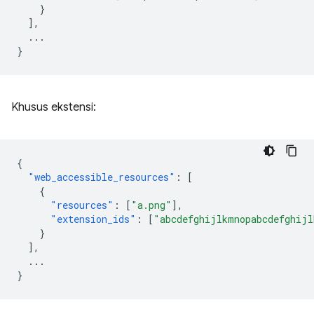
}
],
...
}
Khusus ekstensi:
{
"web_accessible_resources"
:
[
{
"resources"
:
[
"a.png"
],
"extension_ids"
:
[
"abcdefghijlkmnopabcdefghijl
}
],
...
}