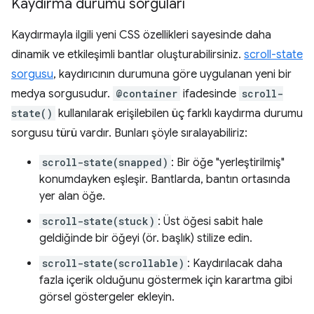
Kaydırma durumu sorguları
Kaydırmayla ilgili yeni CSS özellikleri sayesinde daha
dinamik ve etkileşimli bantlar oluşturabilirsiniz.
scroll-state
sorgusu
, kaydırıcının durumuna göre uygulanan yeni bir
medya sorgusudur.
@container
ifadesinde
scroll-
state()
kullanılarak erişilebilen üç farklı kaydırma durumu
sorgusu türü vardır. Bunları şöyle sıralayabiliriz:
scroll-state(snapped)
: Bir öğe "yerleştirilmiş"
konumdayken eşleşir. Bantlarda, bantın ortasında
yer alan öğe.
scroll-state(stuck)
: Üst öğesi sabit hale
geldiğinde bir öğeyi (ör. başlık) stilize edin.
scroll-state(scrollable)
: Kaydırılacak daha
fazla içerik olduğunu göstermek için karartma gibi
görsel göstergeler ekleyin.