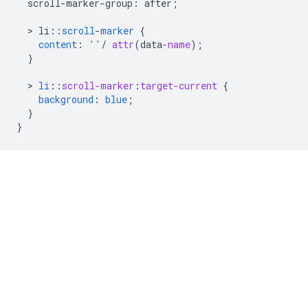
scroll-marker-group
:
after
;
  > 
li
:
:
scroll
-
marker
{
content
:
''
/
attr
(
data
-name
);
}
  > 
li
::
scroll-marker
:
target-current
{
background
:
blue
;
}
}