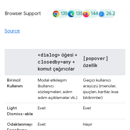
135
135
144
26.2
Browser Support
Source
<dialog>
öğesi +
[popover]
closedby=any
+
özellik
komut çağırıcılar
Birincil
Modal etkileşim
Geçici kullanıcı
Kullanım
(kullanıcı
arayüzü (menüler,
sözleşmeleri, adım
ipuçları, kartlar, kısa
adım açıklamalar vb.)
bildirimler)
Light
Evet
Evet
Dismiss-able
Odaklanmayı
Evet
Hayır