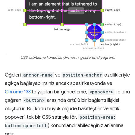
CSS sabitleme konumlandırmasını gösteren diyagram.
Öğeleri
anchor-name
ve
position-anchor
özellikleriyle
açıkça bağlayabilirsiniz ancak spesifikasyonda ve
Chrome 133
'te yapılan bir güncelleme,
<popover>
ile onu
çağıran
<button>
arasında örtülü bir bağlantı ilişkisi
oluşturur. Bu, kodu büyük ölçüde basitleştirir ve artık
popover'ı tek bir CSS satırıyla (ör.
position-area:
bottom span-left
) konumlandırabileceğiniz anlamına
gelir.