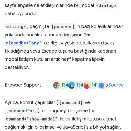
sayfa engelleme etkileşimlerinde bir modal
<dialog>
daha uygundur.
<dialog>
, geçmişte
[popover]
'in bazı kolaylıklarından
yoksundu ancak bu durum değişiyor. Yeni
closedby="any"
özelliği sayesinde, kullanıcı dışarıyı
tıkladığında veya Escape tuşuna bastığında kapanan
modal iletişim kutuları artık hafif kapatma işlevini
destekliyor.
134
134
141
x
Browser Support
Source
Ayrıca, komut çağırıcılar (
[command]
ve
[commandfor]
), bir düğmeyi bir işleme (ör.
command="show-modal"
ile bir iletişim kutusu açma)
bağlamak için bildirimsel ve JavaScript'siz bir yol sağlar.