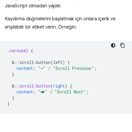
JavaScript olmadan yapılır.
Kaydırma düğmelerini başlatmak için onlara içerik ve
erişilebilir bir etiket verin. Örneğin:
.
carousel
{
&
::scroll-button(left)
{
content
:
"⬅"
/
"Scroll Previous"
;
}
&
::
scroll-button
(
right
)
{
content
:
"⮕"
/
"Scroll Next"
;
}
}