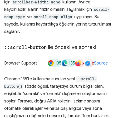
için
scrollbar-width: none
kullanın. Ayrıca,
kaydırılabilir alanın "hızlı" olmasını sağlamak için
scroll-
snap-type
ve
scroll-snap-align
uygulayın. Bu
sayede, kullanıcı kaydırdıkça öğelerin yerine tutturulması
sağlanır.
::
scroll-button
ile önceki ve sonraki
135
135
x
x
Browser Support
Source
Chrome 135'te kullanıma sunulan yeni
::scroll-
button()
sözde öğesi, tarayıcıya durum bilgisi olan,
erişilebilir "sonraki" ve "önceki" düğmeleri oluşturmasını
söyler. Tarayıcı, doğru ARIA rollerini, sekme sırasını
otomatik olarak işler ve hatta başlangıca veya sona
ulaştığınızda düğmeleri devre dışı bırakır. Tüm bunlar ek