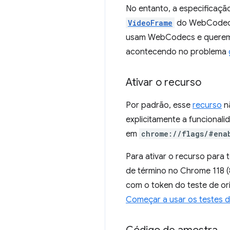
No entanto, a especificaçã
VideoFrame
do WebCodecs.
usam WebCodecs e querem i
acontecendo no problema
Ativar o recurso
Por padrão, esse
recurso
nã
explicitamente a funcionalid
em
chrome://flags/#ena
Para ativar o recurso para 
de término no Chrome 118 (
com o token do teste de o
Começar a usar os testes 