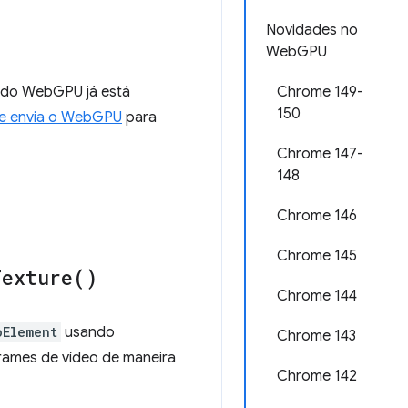
Novidades no
WebGPU
o do WebGPU já está
Chrome 149-
150
e envia o WebGPU
para
Chrome 147-
148
Chrome 146
Chrome 145
Texture(
)
Chrome 144
oElement
usando
Chrome 143
frames de vídeo de maneira
Chrome 142