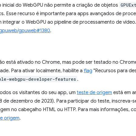
o inicial do WebGPU não permite a criação de objetos
GPUEx
 Esse recurso é importante para apps avançados de proce
ntegrar o WebGPU ao pipeline de processamento de vídeo.
gpuweb/gpuweb#1380
.
o está ativado no Chrome, mas pode ser testado no Chrome
ade. Para ativar localmente, habilite a
flag
"Recursos para de
ble-webgpu-developer-features
.
todos os visitantes do seu app, um
teste de origem
está em a
8 de dezembro de 2023). Para participar do teste, inscreva-s
rigem no cabeçalho HTML ou HTTP. Para mais informações, c
de origem
.