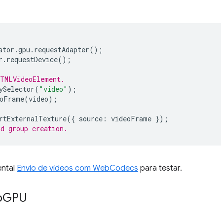
ator
.
gpu
.
requestAdapter
();
r
.
requestDevice
();
HTMLVideoElement.
ySelector
(
"video"
);
oFrame
(
video
);
rtExternalTexture
({
source
:
videoFrame
});
d group creation.
ental
Envio de vídeos com WebCodecs
para testar.
b
GPU