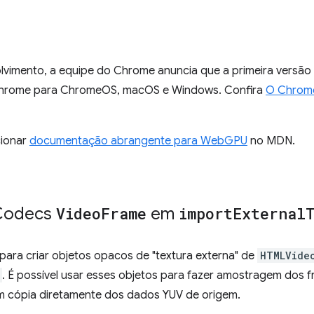
lvimento, a equipe do Chrome anuncia que a primeira versã
 Chrome para ChromeOS, macOS e Windows. Confira
O Chrom
ionar
documentação abrangente para WebGPU
no MDN.
Codecs
Video
Frame
em
import
External
ra criar objetos opacos de "textura externa" de
HTMLVide
. É possível usar esses objetos para fazer amostragem dos 
em cópia diretamente dos dados YUV de origem.