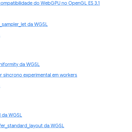
compatibilidade do WebGPU no OpenGL ES 3.1
_sampler_let da WGSL
n
niformity da WGSL
 síncrono experimental em workers
n
d da WGSL
fer_standard_layout da WGSL