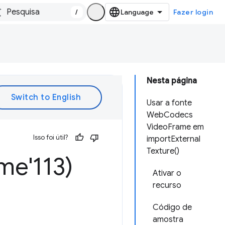
/
Fazer login
Nesta página
Usar a fonte
WebCodecs
VideoFrame em
Isso foi útil?
importExternal
Texture()
e'113)
Ativar o
recurso
Código de
amostra