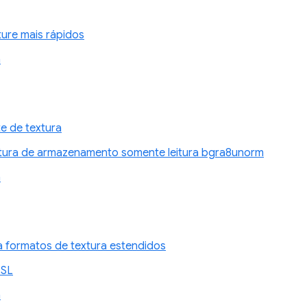
ture mais rápidos
n
e de textura
tura de armazenamento somente leitura bgra8unorm
n
a formatos de textura estendidos
GSL
n