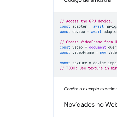
Código de amostra
// Access the GPU device.
const
adapter
=
await
navig
const
device
=
await
adapte
// Create VideoFrame from 
const
video
=
document
.
quer
const
videoFrame
=
new
Vide
const
texture
=
device
.
impo
// TODO: Use texture in bin
Confira o exemplo experim
Novidades no We