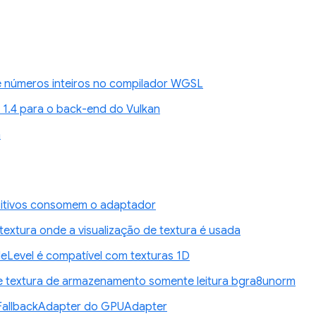
de números inteiros no compilador WGSL
 1.4 para o back-end do Vulkan
n
ositivos consomem o adaptador
textura onde a visualização de textura é usada
Level é compatível com texturas 1D
e textura de armazenamento somente leitura bgra8unorm
sFallbackAdapter do GPUAdapter