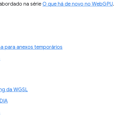
i abordado na série
O que há de novo no WebGPU
.
sa para anexos temporários
n
xing da WGSL
DIA
n