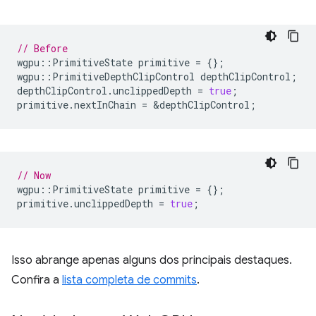
// Before
wgpu
::
PrimitiveState
primitive
=
{};
wgpu
::
PrimitiveDepthClipControl
depthClipControl
;
depthClipControl
.
unclippedDepth
=
true
;
primitive
.
nextInChain
=
&
depthClipControl
;
// Now
wgpu
::
PrimitiveState
primitive
=
{};
primitive
.
unclippedDepth
=
true
;
Isso abrange apenas alguns dos principais destaques.
Confira a
lista completa de commits
.