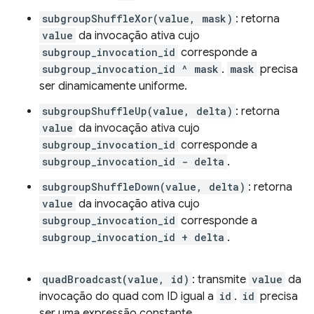
subgroupShuffleXor(value, mask)
: retorna
value
da invocação ativa cujo
subgroup_invocation_id
corresponde a
subgroup_invocation_id ^ mask
.
mask
precisa
ser dinamicamente uniforme.
subgroupShuffleUp(value, delta)
: retorna
value
da invocação ativa cujo
subgroup_invocation_id
corresponde a
subgroup_invocation_id - delta
.
subgroupShuffleDown(value, delta)
: retorna
value
da invocação ativa cujo
subgroup_invocation_id
corresponde a
subgroup_invocation_id + delta
.
quadBroadcast(value, id)
: transmite
value
da
invocação do quad com ID igual a
id
.
id
precisa
ser uma expressão constante.