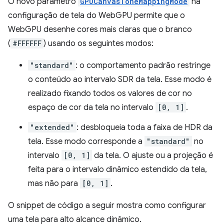
O novo parâmetro
GPUCanvasToneMappingMode
na
configuração de tela do WebGPU permite que o
WebGPU desenhe cores mais claras que o branco
(
#FFFFFF
) usando os seguintes modos:
"standard"
: o comportamento padrão restringe
o conteúdo ao intervalo SDR da tela. Esse modo é
realizado fixando todos os valores de cor no
espaço de cor da tela no intervalo
[0, 1]
.
"extended"
: desbloqueia toda a faixa de HDR da
tela. Esse modo corresponde a
"standard"
no
intervalo
[0, 1]
da tela. O ajuste ou a projeção é
feita para o intervalo dinâmico estendido da tela,
mas não para
[0, 1]
.
O snippet de código a seguir mostra como configurar
uma tela para alto alcance dinâmico.