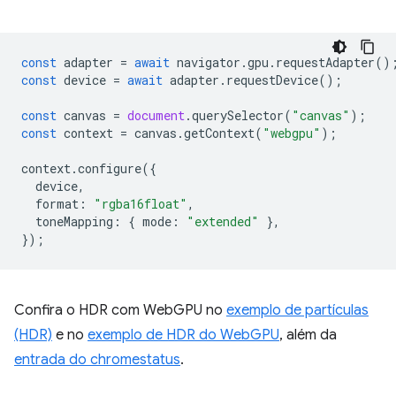
const
adapter
=
await
navigator
.
gpu
.
requestAdapter
()
const
device
=
await
adapter
.
requestDevice
();
const
canvas
=
document
.
querySelector
(
"canvas"
);
const
context
=
canvas
.
getContext
(
"webgpu"
);
context
.
configure
({
device
,
format
:
"rgba16float"
,
toneMapping
:
{
mode
:
"extended"
},
});
Confira o HDR com WebGPU no
exemplo de partículas
(HDR)
e no
exemplo de HDR do WebGPU
, além da
entrada do chromestatus
.