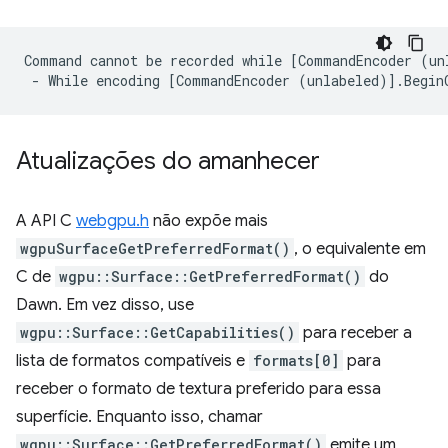
Command cannot be recorded while [CommandEncoder (un
Atualizações do amanhecer
A API C
webgpu.h
não expõe mais
wgpuSurfaceGetPreferredFormat()
, o equivalente em
C de
wgpu::Surface::GetPreferredFormat()
do
Dawn. Em vez disso, use
wgpu::Surface::GetCapabilities()
para receber a
lista de formatos compatíveis e
formats[0]
para
receber o formato de textura preferido para essa
superfície. Enquanto isso, chamar
wgpu::Surface::GetPreferredFormat()
emite um