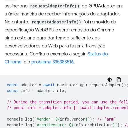
assíncrono
requestAdapterInfo()
do GPUAdapter era
a única maneira de receber informações do adaptador.
No entanto,
requestAdapterInfo()
foi removido da
especificação WebGPU e será removido do Chrome
ainda este ano para dar tempo suficiente aos
desenvolvedores da Web para fazer a transição
necessária. Confira o exemplo a seguir,
Status do
Chrome
, e o
problema 335383516
.
const
adapter
=
await
navigator
.
gpu
.
requestAdapter
()
const
info
=
adapter
.
info
;
// During the transition period, you can use the fol
// const info = adapter.info || await adapter.reques
console
.
log
(
`Vendor: 
${
info
.
vendor
}
`
);
// "arm"
console
.
log
(
`Architecture: 
${
info
.
architecture
}
`
);
/