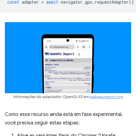
const
adapter
=
await
navigator
.
gpu
.
requestAdapter
({
Informações do adaptador OpenGL ES em
webgpureport.org
Como esse recurso ainda está em fase experimental,
você precisa seguir estas etapas:
Ative as seguintes flags do Chrome: "Unsafe