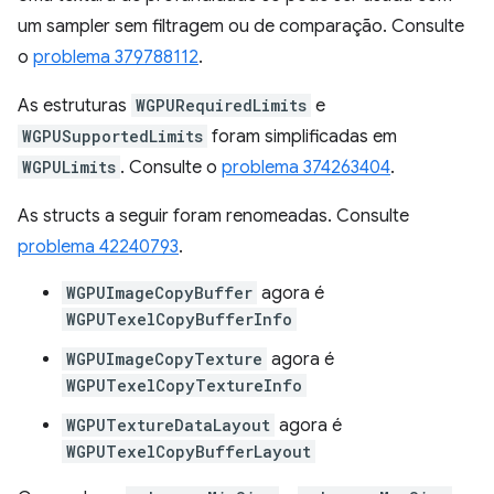
um sampler sem filtragem ou de comparação. Consulte
o
problema 379788112
.
As estruturas
WGPURequiredLimits
e
WGPUSupportedLimits
foram simplificadas em
WGPULimits
. Consulte o
problema 374263404
.
As structs a seguir foram renomeadas. Consulte
problema 42240793
.
WGPUImageCopyBuffer
agora é
WGPUTexelCopyBufferInfo
WGPUImageCopyTexture
agora é
WGPUTexelCopyTextureInfo
WGPUTextureDataLayout
agora é
WGPUTexelCopyBufferLayout