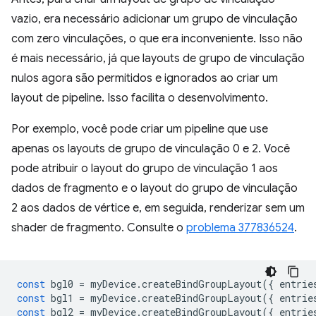
vazio, era necessário adicionar um grupo de vinculação
com zero vinculações, o que era inconveniente. Isso não
é mais necessário, já que layouts de grupo de vinculação
nulos agora são permitidos e ignorados ao criar um
layout de pipeline. Isso facilita o desenvolvimento.
Por exemplo, você pode criar um pipeline que use
apenas os layouts de grupo de vinculação 0 e 2. Você
pode atribuir o layout do grupo de vinculação 1 aos
dados de fragmento e o layout do grupo de vinculação
2 aos dados de vértice e, em seguida, renderizar sem um
shader de fragmento. Consulte o
problema 377836524
.
const
bgl0
=
myDevice
.
createBindGroupLayout
({
entrie
const
bgl1
=
myDevice
.
createBindGroupLayout
({
entrie
const
bgl2
=
myDevice
.
createBindGroupLayout
({
entrie