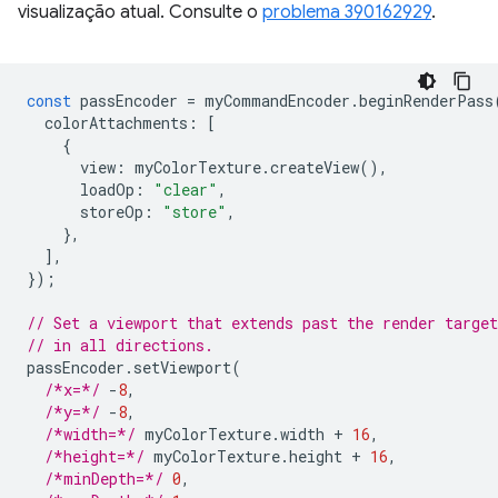
visualização atual. Consulte o
problema 390162929
.
const
passEncoder
=
myCommandEncoder
.
beginRenderPass
colorAttachments
:
[
{
view
:
myColorTexture
.
createView
(),
loadOp
:
"clear"
,
storeOp
:
"store"
,
},
],
});
// Set a viewport that extends past the render targe
// in all directions.
passEncoder
.
setViewport
(
/*x=*/
-
8
,
/*y=*/
-
8
,
/*width=*/
myColorTexture
.
width
+
16
,
/*height=*/
myColorTexture
.
height
+
16
,
/*minDepth=*/
0
,