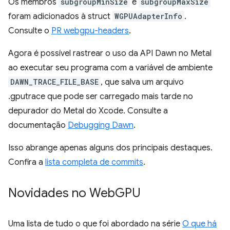
Os membros
subgroupMinSize
e
subgroupMaxSize
foram adicionados à struct
WGPUAdapterInfo
.
Consulte o
PR webgpu-headers
.
Agora é possível rastrear o uso da API Dawn no Metal
ao executar seu programa com a variável de ambiente
DAWN_TRACE_FILE_BASE
, que salva um arquivo
.gputrace que pode ser carregado mais tarde no
depurador do Metal do Xcode. Consulte a
documentação
Debugging Dawn
.
Isso abrange apenas alguns dos principais destaques.
Confira a
lista completa de commits
.
Novidades no Web
GPU
Uma lista de tudo o que foi abordado na série
O que há