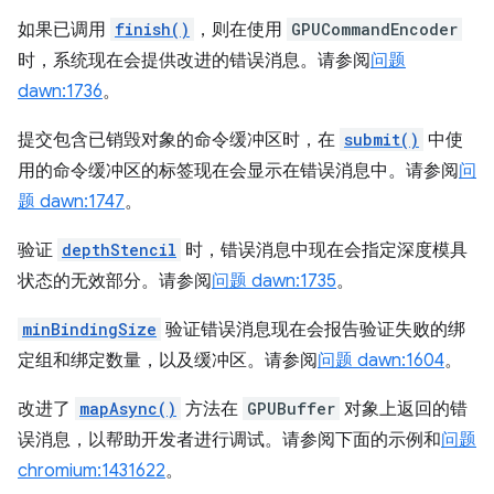
如果已调用
finish()
，则在使用
GPUCommandEncoder
时，系统现在会提供改进的错误消息。请参阅
问题
dawn:1736
。
提交包含已销毁对象的命令缓冲区时，在
submit()
中使
用的命令缓冲区的标签现在会显示在错误消息中。请参阅
问
题 dawn:1747
。
验证
depthStencil
时，错误消息中现在会指定深度模具
状态的无效部分。请参阅
问题 dawn:1735
。
minBindingSize
验证错误消息现在会报告验证失败的绑
定组和绑定数量，以及缓冲区。请参阅
问题 dawn:1604
。
改进了
mapAsync()
方法在
GPUBuffer
对象上返回的错
误消息，以帮助开发者进行调试。请参阅下面的示例和
问题
chromium:1431622
。