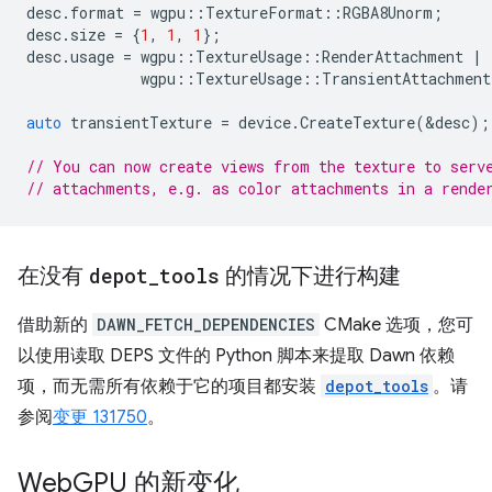
desc
.
format
=
wgpu
::
TextureFormat
::
RGBA8Unorm
;
desc
.
size
=
{
1
,
1
,
1
};
desc
.
usage
=
wgpu
::
TextureUsage
::
RenderAttachment
|
wgpu
::
TextureUsage
::
TransientAttachment
auto
transientTexture
=
device
.
CreateTexture
(
&
desc
);
// You can now create views from the texture to serv
// attachments, e.g. as color attachments in a rende
在没有
depot
_
tools
的情况下进行构建
借助新的
DAWN_FETCH_DEPENDENCIES
CMake 选项，您可
以使用读取 DEPS 文件的 Python 脚本来提取 Dawn 依赖
项，而无需所有依赖于它的项目都安装
depot_tools
。请
参阅
变更 131750
。
Web
GPU 的新变化