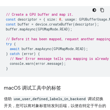
// Create a GPU buffer and map it.
const
descriptor
=
{
size
:
0
,
usage
:
GPUBufferUsage
.
const
buffer
=
device
.
createBuffer
(
descriptor
);
buffer
.
mapAsync
(
GPUMapMode
.
READ
);
// Before it has been mapped, request another mappin
try
{
await
buffer
.
mapAsync
(
GPUMapMode
.
READ
);
}
catch
(
error
)
{
// New! Error message tells you mapping is already
console
.
warn
(
error
.
message
);
}
mac
OS 调试工具中的标签
借助
use_user_defined_labels_in_backend
调试切换
开关，您可以将对象标签转发到后端，以便在特定于平台的