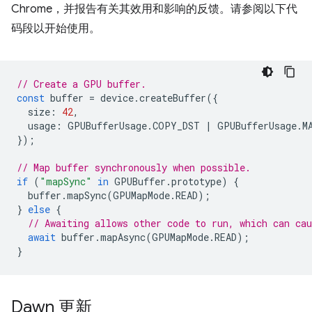
Chrome，并报告有关其效用和影响的反馈。请参阅以下代
码段以开始使用。
// Create a GPU buffer.
const
buffer
=
device
.
createBuffer
({
size
:
42
,
usage
:
GPUBufferUsage
.
COPY_DST
|
GPUBufferUsage
.
M
});
// Map buffer synchronously when possible.
if
(
"mapSync"
in
GPUBuffer
.
prototype
)
{
buffer
.
mapSync
(
GPUMapMode
.
READ
);
}
else
{
// Awaiting allows other code to run, which can cau
await
buffer
.
mapAsync
(
GPUMapMode
.
READ
);
}
Dawn 更新