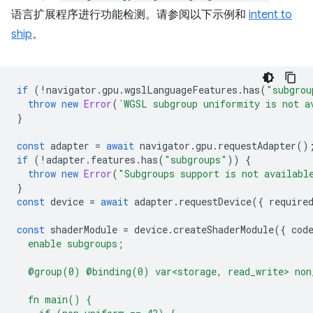
语言扩展程序进行功能检测。请参阅以下示例和
intent to
ship
。
if
(
!
navigator
.
gpu
.
wgslLanguageFeatures
.
has
(
"subgrou
throw
new
Error
(
`WGSL subgroup uniformity is not a
}
const
adapter
=
await
navigator
.
gpu
.
requestAdapter
()
if
(
!
adapter
.
features
.
has
(
"subgroups"
))
{
throw
new
Error
(
"Subgroups support is not availabl
}
const
device
=
await
adapter
.
requestDevice
({
require
const
shaderModule
=
device
.
createShaderModule
({
cod
  enable subgroups;
  @group(0) @binding(0) var<storage, read_write> non
  fn main() {