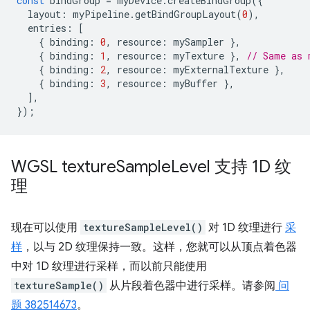
const
bindGroup
=
myDevice
.
createBindGroup
({
layout
:
myPipeline
.
getBindGroupLayout
(
0
),
entries
:
[
{
binding
:
0
,
resource
:
mySampler
},
{
binding
:
1
,
resource
:
myTexture
},
// Same as 
{
binding
:
2
,
resource
:
myExternalTexture
},
{
binding
:
3
,
resource
:
myBuffer
},
],
});
WGSL texture
Sample
Level 支持 1D 纹
理
现在可以使用
textureSampleLevel()
对 1D 纹理进行
采
样
，以与 2D 纹理保持一致。这样，您就可以从顶点着色器
中对 1D 纹理进行采样，而以前只能使用
textureSample()
从片段着色器中进行采样。请参阅
问
题 382514673
。