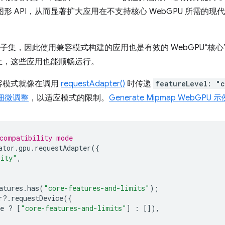
11 等旧版图形 API，从而显著扩大应用在不支持核心 WebGPU 所需的
 的子集，因此使用兼容模式构建的应用也是有效的 WebGPU“核
上，这些应用也能顺畅运行。
容模式就像在调用
requestAdapter()
时传递
featureLevel: "c
细微调整
，以适应模式的限制。
Generate Mipmap WebGPU 示
compatibility mode
ator
.
gpu
.
requestAdapter
({
lity"
,
atures
.
has
(
"core-features-and-limits"
);
r
?
.
requestDevice
({
e
?
[
"core-features-and-limits"
]
:
[]),