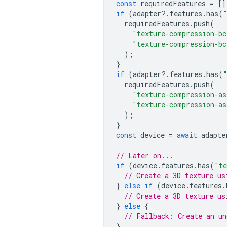
const
requiredFeatures
=
[]
if
(
adapter
?
.
features
.
has
(
requiredFeatures
.
push
(
"texture-compression-bc
"texture-compression-bc
);
}
if
(
adapter
?
.
features
.
has
(
requiredFeatures
.
push
(
"texture-compression-as
"texture-compression-as
);
}
const
device
=
await
adapte
// Later on...
if
(
device
.
features
.
has
(
"te
// Create a 3D texture us
}
else
if
(
device
.
features
.
// Create a 3D texture us
}
else
{
// Fallback: Create an un
}