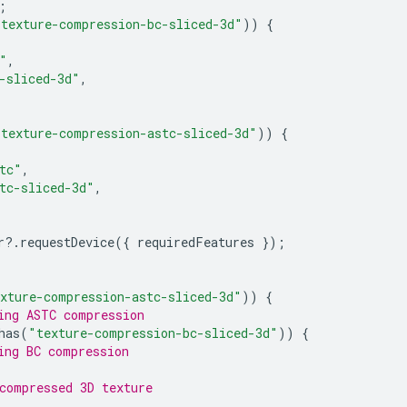
;
"texture-compression-bc-sliced-3d"
))
{
"
,
-sliced-3d"
,
"texture-compression-astc-sliced-3d"
))
{
tc"
,
tc-sliced-3d"
,
r
?
.
requestDevice
({
requiredFeatures
});
xture-compression-astc-sliced-3d"
))
{
ing ASTC compression
has
(
"texture-compression-bc-sliced-3d"
))
{
ing BC compression
compressed 3D texture