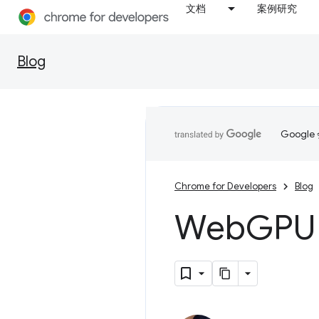
文档
案例研究
Blog
Goog
Chrome for Developers
Blog
Web
GPU