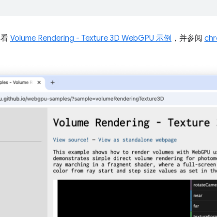
查看
Volume Rendering - Texture 3D WebGPU 示例
，并参阅
ch