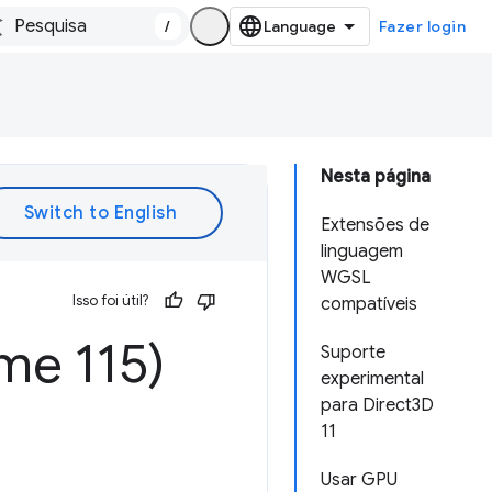
/
Fazer login
Nesta página
Extensões de
linguagem
WGSL
Isso foi útil?
compatíveis
me 115)
Suporte
experimental
para Direct3D
11
Usar GPU