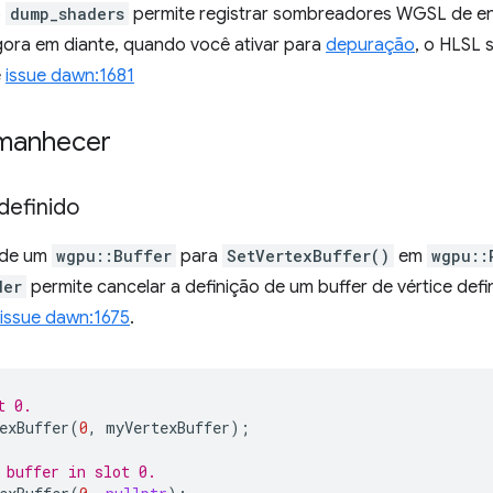
o
dump_shaders
permite registrar sombreadores WGSL de e
ora em diante, quando você ativar para
depuração
, o HLSL 
e
issue dawn:1681
amanhecer
definido
 de um
wgpu::Buffer
para
SetVertexBuffer()
em
wgpu::
der
permite cancelar a definição de um buffer de vértice def
issue dawn:1675
.
t 0.
exBuffer
(
0
,
myVertexBuffer
);
 buffer in slot 0.