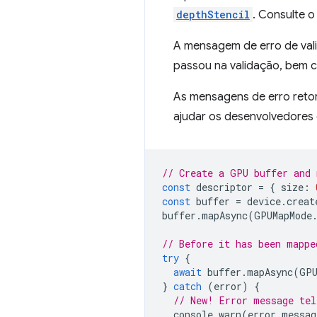
depthStencil
. Consulte 
A mensagem de erro de va
passou na validação, bem c
As mensagens de erro ret
ajudar os desenvolvedores
// Create a GPU buffer and 
const
descriptor
=
{
size
:
const
buffer
=
device
.
creat
buffer
.
mapAsync
(
GPUMapMode
// Before it has been mappe
try
{
await
buffer
.
mapAsync
(
GPU
}
catch
(
error
)
{
// New! Error message tel
console
.
warn
(
error
.
messag