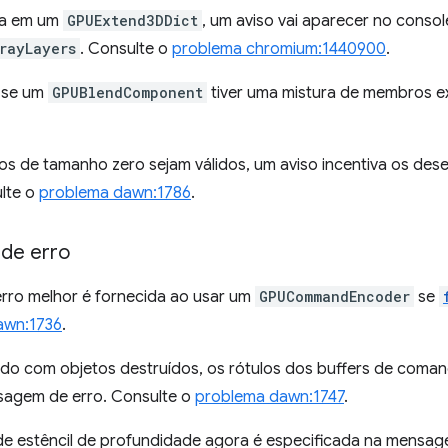
da em um
GPUExtend3DDict
, um aviso vai aparecer no conso
rayLayers
. Consulte o
problema chromium:1440900
.
 se um
GPUBlendComponent
tiver uma mistura de membros ex
s de tamanho zero sejam válidos, um aviso incentiva os dese
lte o
problema dawn:1786
.
de erro
ro melhor é fornecida ao usar um
GPUCommandEncoder
se
awn:1736
.
ndo com objetos destruídos, os rótulos dos buffers de com
nsagem de erro. Consulte o
problema dawn:1747
.
 de estêncil de profundidade agora é especificada na mensage