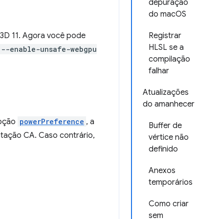
depuração
do macOS
t3D 11. Agora você pode
Registrar
HLSL se a
--enable-unsafe-webgpu
compilação
falhar
Atualizações
do amanhecer
opção
powerPreference
, a
Buffer de
ntação CA. Caso contrário,
vértice não
definido
Anexos
temporários
Como criar
sem