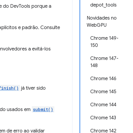
depot_tools
le do DevTools porque a
Novidades no
WebGPU
plícitos e padrão. Consulte
Chrome 149-
150
nvolvedores a evitá-los
Chrome 147-
148
Chrome 146
finish()
já tiver sido
Chrome 145
Chrome 144
ando usados em
submit()
Chrome 143
m de erro ao validar
Chrome 142