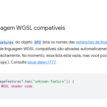
guagem WGSL compatíveis
eatures
do objeto
GPU
lista os nomes das
extensões de lin
 de linguagem WGSL compatíveis são ativadas automaticament
plicitamente. No momento, essa lista está vazia, mas você po
oops
). Consulte
issue dawn:1777
.
ageFeatures
?
.
has
(
"unknown-feature"
))
{
 WGSL shader code.