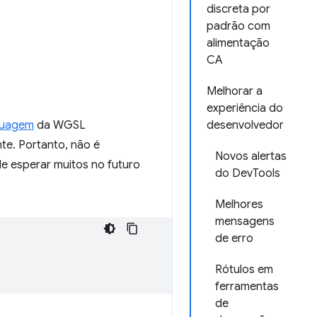
discreta por
padrão com
alimentação
CA
Melhorar a
experiência do
guagem
da WGSL
desenvolvedor
e. Portanto, não é
Novos alertas
de esperar muitos no futuro
do DevTools
Melhores
mensagens
de erro
Rótulos em
ferramentas
de