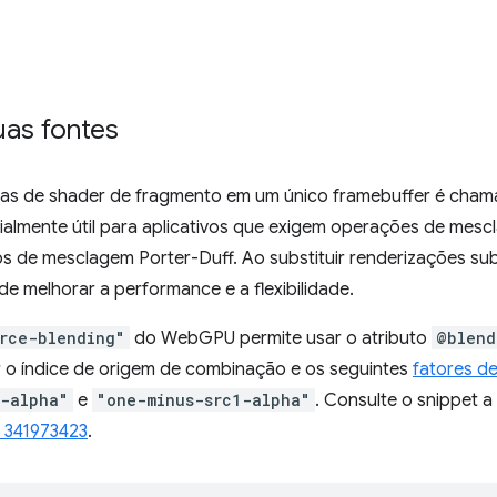
as fontes
as de shader de fragmento em um único framebuffer é cha
cialmente útil para aplicativos que exigem operações de me
 de mesclagem Porter-Duff. Ao substituir renderizações su
e melhorar a performance e a flexibilidade.
rce-blending"
do WebGPU permite usar o atributo
@blend
r o índice de origem de combinação e os seguintes
fatores d
1-alpha"
e
"one-minus-src1-alpha"
. Consulte o snippet a
 341973423
.