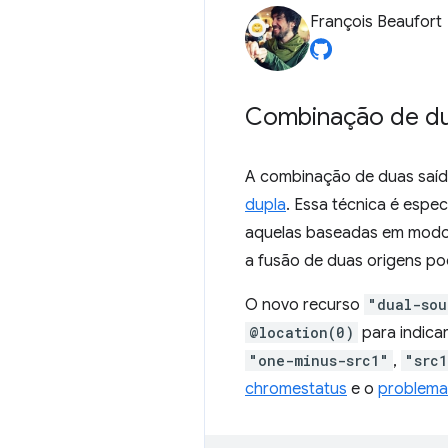
François Beaufort
Combinação de du
A combinação de duas saíd
dupla
. Essa técnica é espe
aquelas baseadas em modos
a fusão de duas origens pod
O novo recurso
"dual-sou
@location(0)
para indica
"one-minus-src1"
,
"src
chromestatus
e o
problema