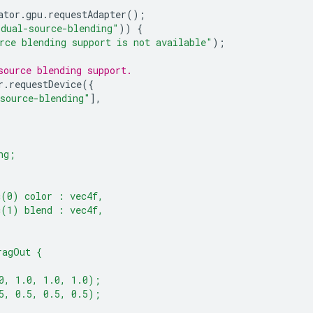
ator
.
gpu
.
requestAdapter
();
"dual-source-blending"
))
{
rce blending support is not available"
);
source blending support.
r
.
requestDevice
({
source-blending"
],
ng;
c(0) color : vec4f,
c(1) blend : vec4f,
ragOut {
0, 1.0, 1.0, 1.0);
5, 0.5, 0.5, 0.5);