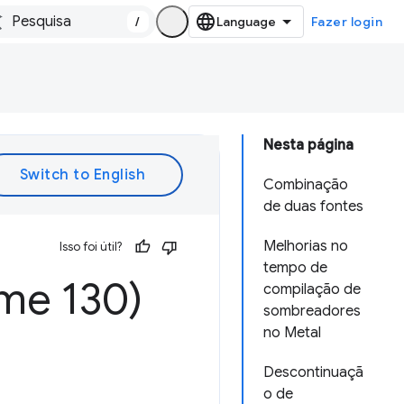
/
Fazer login
Nesta página
Combinação
de duas fontes
Melhorias no
Isso foi útil?
tempo de
me 130)
compilação de
sombreadores
no Metal
Descontinuaçã
o de