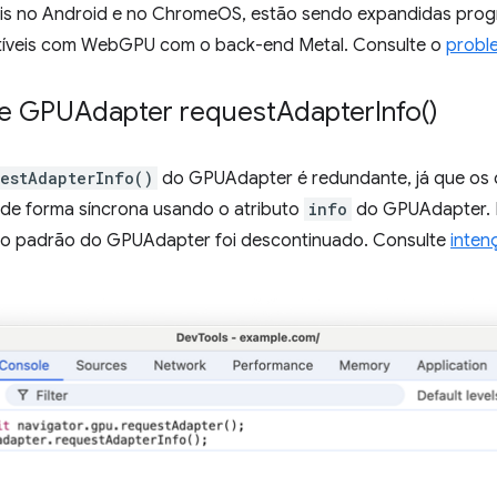
veis no Android e no ChromeOS, estão sendo expandidas pro
tíveis com WebGPU com o back-end Metal. Consulte o
probl
de GPUAdapter
request
Adapter
Info(
)
estAdapterInfo()
do GPUAdapter é redundante, já que os
de forma síncrona usando o atributo
info
do GPUAdapter. P
o padrão do GPUAdapter foi descontinuado. Consulte
inten