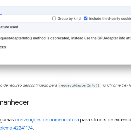
so de recurso descontinuado para
requestAdapterInfo()
no Chrome DevTo
amanhecer
algumas
convenções de nomenclatura
para structs de extensã
blema 42241174
.