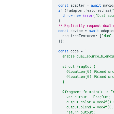
const
adapter
=
await
navig
if
(
!
adapter
.
features
.
has
(
throw
new
Error
(
"Dual sou
}
// Explicitly request dual 
const
device
=
await
adapte
requiredFeatures
:
[
"dual-
});
const
code
=
`
  enable dual_source_blendi
  struct FragOut {
    @location(0) @blend_sr
    @location(0) @blend_sr
  }
  @fragment fn main() -> F
    var output : FragOut;
    output.color = vec4f(1.
    output.blend = vec4f(0.
    return output;