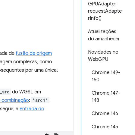
GPUAdapter
requestAdapte
rInfo()
Atualizações
do amanhecer
Novidades no
mada de
fusão de origem
WebGPU
sclagem complexas, como
bsequentes por uma única,
Chrome 149-
150
_src
do WGSL em
Chrome 147-
e combinação
:
"src1"
,
148
 seguir, a
entrada do
Chrome 146
Chrome 145