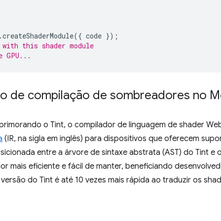
.
createShaderModule
({
code
});
 with this shader module
e GPU...
po de compilação de sombreadores no M
primorando o Tint, o compilador de linguagem de shader We
a
(IR, na sigla em inglês) para dispositivos que oferecem s
sicionada entre a árvore de sintaxe abstrata (AST) do Tint e
dor mais eficiente e fácil de manter, beneficiando desenvolved
 versão do Tint é até 10 vezes mais rápida ao traduzir os sh