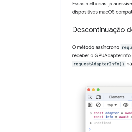
Essas melhorias, já acessí
dispositivos macOS compa
Descontinuação 
O método assíncrono
requ
receber o GPUAdapterInfo 
requestAdapterInfo()
nã