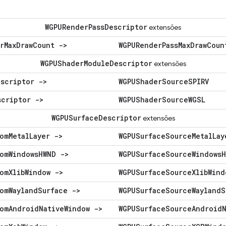
WGPURender
Pass
Descriptor
extensões
r
Max
Draw
Count ->
WGPURender
Pass
Max
Draw
Coun
WGPUShader
Module
Descriptor
extensões
escriptor ->
WGPUShader
Source
SPIRV
scriptor ->
WGPUShader
Source
WGSL
WGPUSurface
Descriptor
extensões
om
Metal
Layer ->
WGPUSurface
Source
Metal
Lay
om
Windows
HWND ->
WGPUSurface
Source
Windows
H
om
Xlib
Window ->
WGPUSurface
Source
Xlib
Wind
om
Wayland
Surface ->
WGPUSurface
Source
Wayland
S
om
Android
Native
Window ->
WGPUSurface
Source
Android