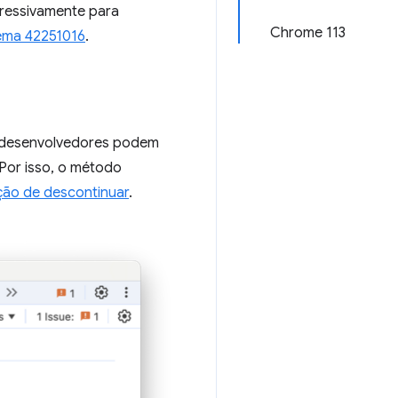
gressivamente para
Chrome 113
ema 42251016
.
 desenvolvedores podem
or isso, o método
ção de descontinuar
.