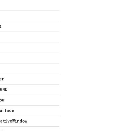
t
er
WND
ow
urface
Native
Window