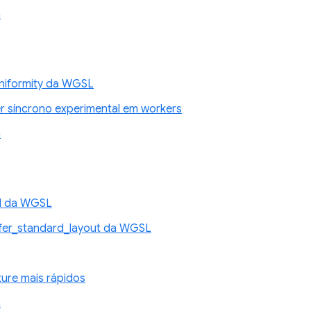
n
niformity da WGSL
 síncrono experimental em workers
n
d da WGSL
fer_standard_layout da WGSL
ture mais rápidos
n