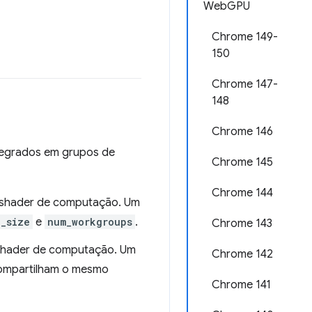
WebGPU
Chrome 149-
150
Chrome 147-
148
Chrome 146
ntegrados em grupos de
Chrome 145
Chrome 144
do shader de computação. Um
_size
e
num_workgroups
.
Chrome 143
o shader de computação. Um
Chrome 142
compartilham o mesmo
Chrome 141