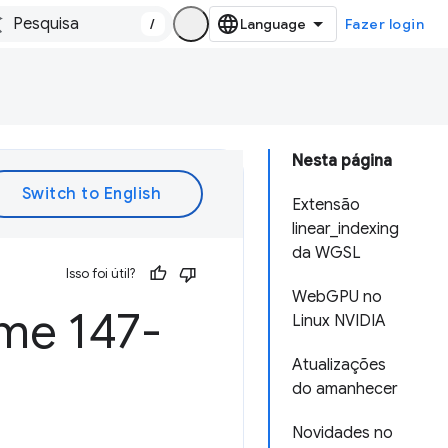
/
Fazer login
Nesta página
Extensão
linear_indexing
da WGSL
Isso foi útil?
WebGPU no
me 147-
Linux NVIDIA
Atualizações
do amanhecer
Novidades no