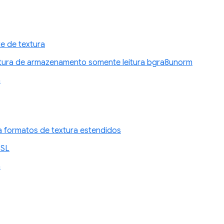
e de textura
tura de armazenamento somente leitura bgra8unorm
n
a formatos de textura estendidos
GSL
n