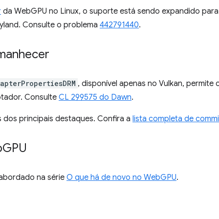
r
da WebGPU no Linux, o suporte está sendo expandido para i
yland. Consulte o problema
442791440
.
amanhecer
apterPropertiesDRM
, disponível apenas no Vulkan, permite
tador. Consulte
CL 299575 do Dawn
.
 dos principais destaques. Confira a
lista completa de commi
b
GPU
i abordado na série
O que há de novo no WebGPU
.