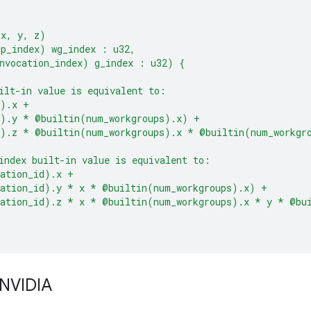
(x, y, z)
up_index) wg_index : u32,
nvocation_index) g_index : u32) {
ilt-in value is equivalent to:
d).x +
d).y * @builtin(num_workgroups).x) +
d).z * @builtin(num_workgroups).x * @builtin(num_workgr
index built-in value is equivalent to:
cation_id).x +
cation_id).y * x * @builtin(num_workgroups).x) +
cation_id).z * x * @builtin(num_workgroups).x * y * @bu
 NVIDIA