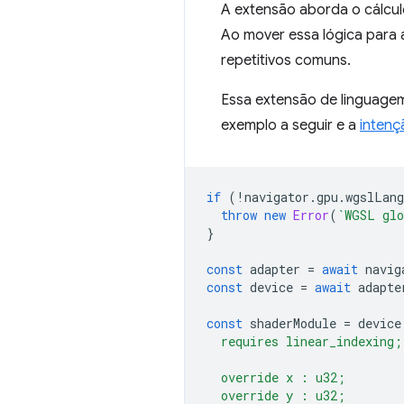
A extensão aborda o cálcul
Ao mover essa lógica para a
repetitivos comuns.
Essa extensão de linguage
exemplo a seguir e a
intenç
if
(
!
navigator
.
gpu
.
wgslLang
throw
new
Error
(
`WGSL glo
}
const
adapter
=
await
navig
const
device
=
await
adapte
const
shaderModule
=
device
  requires linear_indexing;
  override x : u32;
  override y : u32;