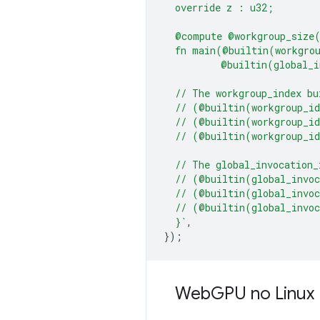
  override z : u32;
  @compute @workgroup_size
  fn main(@builtin(workgro
          @builtin(global_i
  // The workgroup_index bu
  // (@builtin(workgroup_i
  // (@builtin(workgroup_i
  // (@builtin(workgroup_i
  // The global_invocation_
  // (@builtin(global_invo
  // (@builtin(global_invo
  // (@builtin(global_invo
  }`
,
});
Web
GPU no Linux