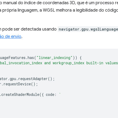
o manual do índice de coordenadas 3D, que é um processo repe
 própria linguagem, a WGSL melhora a legibilidade do código 
m pode ser detectada usando
navigator.gpu.wgslLanguage
ão de envio
.
uageFeatures
.
has
(
"linear_indexing"
))
{
bal_invocation_index and workgroup_index built-in values
ator
.
gpu
.
requestAdapter
();
r
.
requestDevice
();
.
createShaderModule
({
code
:
`