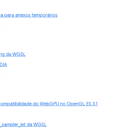
sa para anexos temporários
n
xing da WGSL
DIA
n
compatibilidade do WebGPU no OpenGL ES 3.1
_sampler_let da WGSL