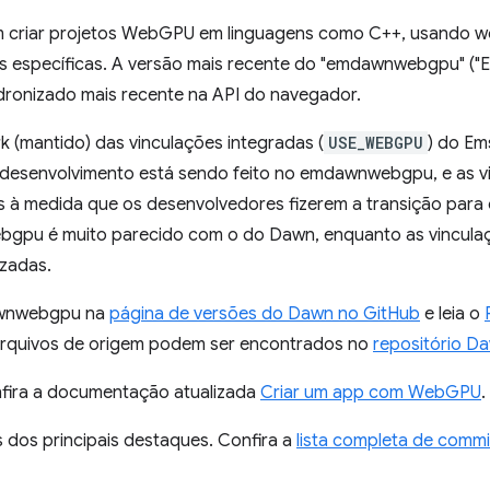
 criar projetos WebGPU em linguagens como C++, usando w
 específicas. A versão mais recente do "emdawnwebgpu" (
ronizado mais recente na API do navegador.
(mantido) das vinculações integradas (
USE_WEBGPU
) do Em
desenvolvimento está sendo feito no emdawnwebgpu, e as v
s à medida que os desenvolvedores fizerem a transição pa
pu é muito parecido com o do Dawn, enquanto as vinculaç
izadas.
awnwebgpu na
página de versões do Dawn no GitHub
e leia o
arquivos de origem podem ser encontrados no
repositório D
nfira a documentação atualizada
Criar um app com WebGPU
.
 dos principais destaques. Confira a
lista completa de commi