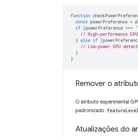
function
checkPowerPreferen
const
powerPreference
=
d
if
(
powerPreference
===
"
// High-performance GPU
}
else
if
(
powerPreferenc
// Low-power GPU detect
}
}
Remover o atributo
O atributo experimental 
padronizado
featureLeve
Atualizações do 