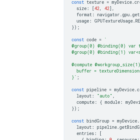
const
texture
=
myDevice
.
cr
size
:
[
42
,
42
],
format
:
navigator
.
gpu
.
get
usage
:
GPUTextureUsage
.
R
});
const
code
=
`
@group(0) @binding(0) var 
@group(0) @binding(1) var<
@compute @workgroup_size(1
  buffer = textureDimension
}`
;
const
pipeline
=
myDevice
.
c
layout
:
"auto"
,
compute
:
{
module
:
myDev
});
const
bindGroup
=
myDevice
.
layout
:
pipeline
.
getBindG
entries
:
[
{
binding
:
0
,
resource
: