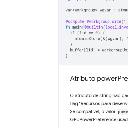
var<workgroup>
wgvar
:
atom
@compute
@workgroup_size
(
1
fn
main
(
@builtin
(
local_inv
if
(
lid
==
0
)
{
atomicStore
(&(
wgvar
),
}
buffer
[
lid
]
=
workgroupUn
}
Atributo power
Pr
O atributo de string não p
flag "Recursos para dese
Se compatível, o valor
pow
GPUPowerPreference usa