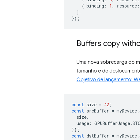
{
binding
:
1
,
resource
:
],
});
Buffers copy witho
Uma nova sobrecarga do 
tamanho e de deslocament
Objetivo de lançamento: W
const
size
=
42
;
const
srcBuffer
=
myDevice
.
size
,
usage
:
GPUBufferUsage
.
ST
});
const
dstBuffer
=
myDevice
.