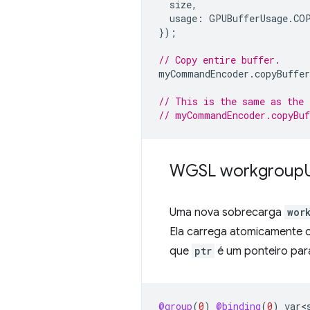
size
,
usage
:
GPUBufferUsage
.
CO
});
// Copy entire buffer.
myCommandEncoder
.
copyBuffe
// This is the same as the 
// myCommandEncoder.copyBuf
WGSL workgroup
Uma nova sobrecarga
wor
Ela carrega atomicamente 
que
ptr
é um ponteiro par
@group
(
0
)
@binding
(
0
)
var<