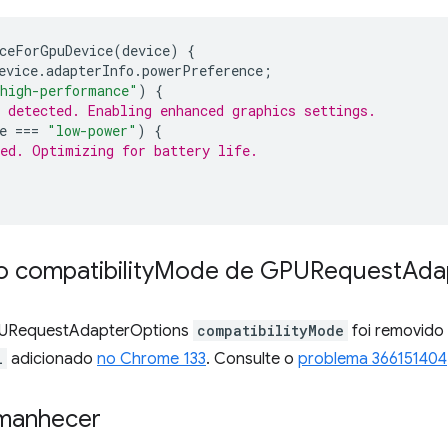
ceForGpuDevice
(
device
)
{
evice
.
adapterInfo
.
powerPreference
;
high-performance"
)
{
 detected. Enabling enhanced graphics settings.
e
===
"low-power"
)
{
ed. Optimizing for battery life.
 compatibility
Mode de GPURequest
Ada
GPURequestAdapterOptions
compatibilityMode
foi removido 
l
adicionado
no Chrome 133
. Consulte o
problema 366151404
amanhecer