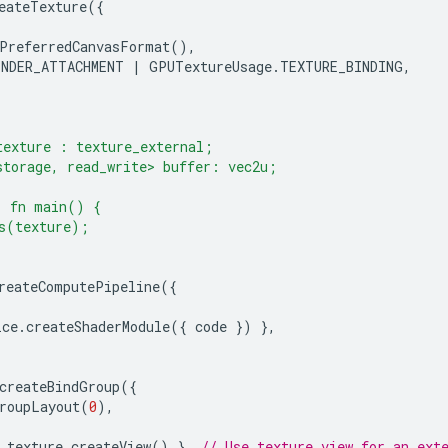
eateTexture
({
PreferredCanvasFormat
(),
ENDER_ATTACHMENT
|
GPUTextureUsage
.
TEXTURE_BINDING
,
texture : texture_external;
storage, read_write> buffer: vec2u;
) fn main() {
s(texture);
reateComputePipeline
({
ice
.
createShaderModule
({
code
})
},
createBindGroup
({
roupLayout
(
0
),
texture
.
createView
()
},
// Use texture view for an ext