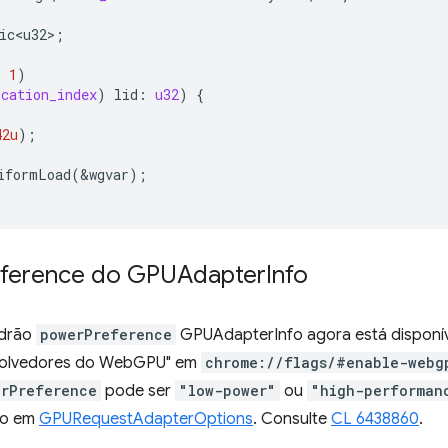
ic<u32>
;
,
1
)
ocation_index
)
lid
:
u32
)
{
42u
);
iformLoad
(
&
wgvar
);
eference do GPUAdapter
Info
adrão
powerPreference
GPUAdapterInfo agora está disponíve
nvolvedores do WebGPU" em
chrome://flags/#enable-webg
erPreference
pode ser
"low-power"
ou
"high-performan
do em
GPURequestAdapterOptions
. Consulte
CL 6438860
.