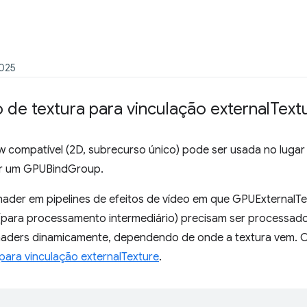
2025
o de textura para vinculação external
Text
compatível (2D, subrecurso único) pode ser usada no lugar
ar um GPUBindGroup.
 shader em pipelines de efeitos de vídeo em que GPUExternalT
(para processamento intermediário) precisam ser processad
haders dinamicamente, dependendo de onde a textura vem. 
ra vinculação externalTexture
.