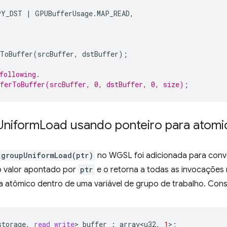
PY_DST
|
GPUBufferUsage
.
MAP_READ
,
rToBuffer
(
srcBuffer
,
dstBuffer
);
following.
ferToBuffer(srcBuffer, 0, dstBuffer, 0, size);
Uniform
Load usando ponteiro para atomi
kgroupUniformLoad(ptr)
no WGSL foi adicionada para conv
o valor apontado por
ptr
e o retorna a todas as invocações
a atômico dentro de uma variável de grupo de trabalho. Cons
storage
,
read_write
>
buffer
:
array<u32
,
1
>
;