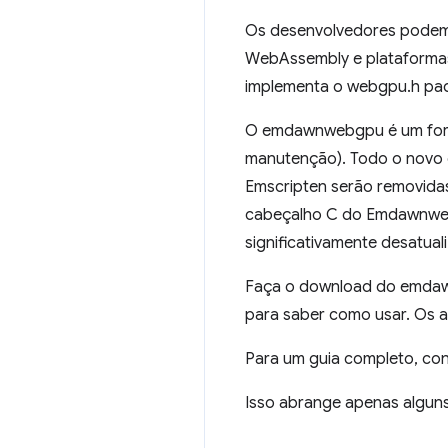
Os desenvolvedores podem
WebAssembly e plataformas
implementa o webgpu.h pad
O emdawnwebgpu é um fork 
manutenção). Todo o novo 
Emscripten serão removida
cabeçalho C do Emdawnwebg
significativamente desatual
Faça o download do emd
para saber como usar. Os 
Para um guia completo, co
Isso abrange apenas alguns