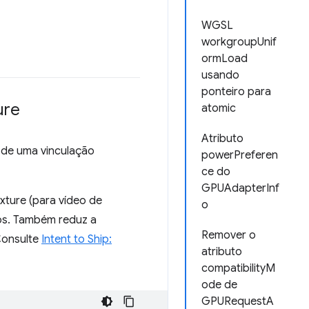
WGSL
workgroupUnif
ormLoad
usando
ponteiro para
ure
atomic
Atributo
 de uma vinculação
powerPreferen
ce do
GPUAdapterInf
exture (para vídeo de
o
os. Também reduz a
Remover o
Consulte
Intent to Ship:
atributo
compatibilityM
ode de
GPURequestA