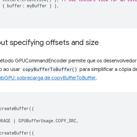
{
buffer
:
myBuffer
}
},
ut specifying offsets and size
método GPUCommandEncoder permite que os desenvolvedor
o ao usar
copyBufferToBuffer()
para simplificar a cópia d
ebGPU: sobrecarga de copyBufferToBuffer
.
createBuffer
({
ORAGE
|
GPUBufferUsage
.
COPY_SRC
,
createBuffer
({