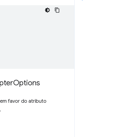
pter
Options
em favor do atributo
.