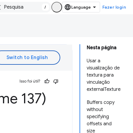
/
Fazer login
Nesta página
Usar a
visualização de
textura para
Isso foi útil?
vinculação
externalTexture
me 137)
Buffers copy
without
specifying
offsets and
size