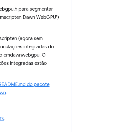
ebgpu.h para segmentar
"Emscripten Dawn WebGPU")
scripten (agora sem
inculações integradas do
ra o emdawnwebgpu. O
ões integradas estão
README.md do pacote
awn
.
ts
.