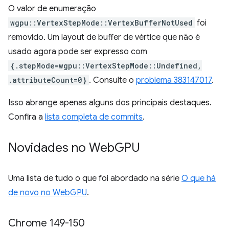
O valor de enumeração
wgpu::VertexStepMode::VertexBufferNotUsed
foi
removido. Um layout de buffer de vértice que não é
usado agora pode ser expresso com
{.stepMode=wgpu::VertexStepMode::Undefined,
.attributeCount=0}
. Consulte o
problema 383147017
.
Isso abrange apenas alguns dos principais destaques.
Confira a
lista completa de commits
.
Novidades no Web
GPU
Uma lista de tudo o que foi abordado na série
O que há
de novo no WebGPU
.
Chrome 149-150