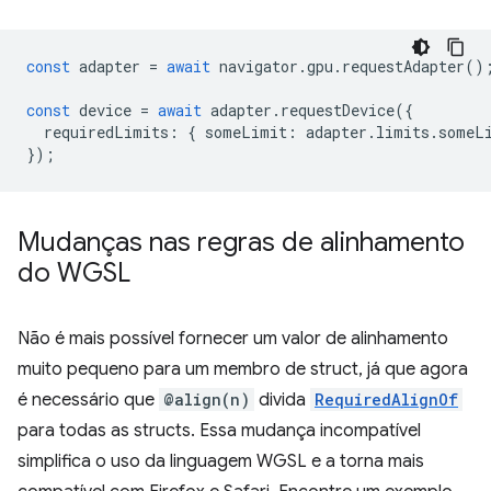
const
adapter
=
await
navigator
.
gpu
.
requestAdapter
()
const
device
=
await
adapter
.
requestDevice
({
requiredLimits
:
{
someLimit
:
adapter
.
limits
.
someL
});
Mudanças nas regras de alinhamento
do WGSL
Não é mais possível fornecer um valor de alinhamento
muito pequeno para um membro de struct, já que agora
é necessário que
@align(n)
divida
RequiredAlignOf
para todas as structs. Essa mudança incompatível
simplifica o uso da linguagem WGSL e a torna mais