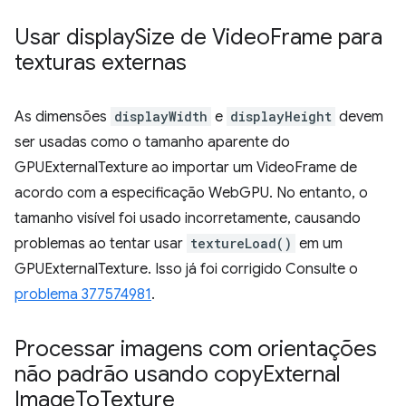
Usar display
Size de Video
Frame para
texturas externas
As dimensões
displayWidth
e
displayHeight
devem
ser usadas como o tamanho aparente do
GPUExternalTexture ao importar um VideoFrame de
acordo com a especificação WebGPU. No entanto, o
tamanho visível foi usado incorretamente, causando
problemas ao tentar usar
textureLoad()
em um
GPUExternalTexture. Isso já foi corrigido Consulte o
problema 377574981
.
Processar imagens com orientações
não padrão usando copy
External
Image
To
Texture