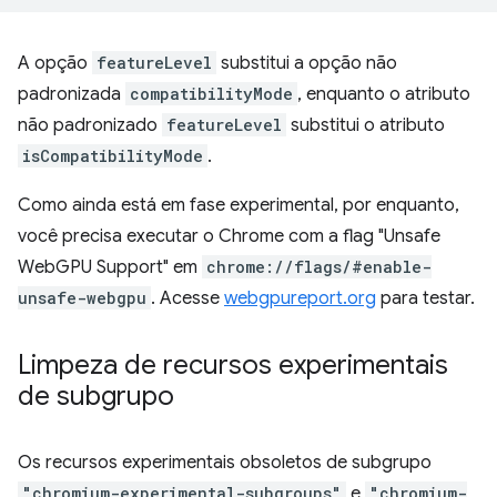
A opção
featureLevel
substitui a opção não
padronizada
compatibilityMode
, enquanto o atributo
não padronizado
featureLevel
substitui o atributo
isCompatibilityMode
.
Como ainda está em fase experimental, por enquanto,
você precisa executar o Chrome com a flag "Unsafe
WebGPU Support" em
chrome://flags/#enable-
unsafe-webgpu
. Acesse
webgpureport.org
para testar.
Limpeza de recursos experimentais
de subgrupo
Os recursos experimentais obsoletos de subgrupo
"chromium-experimental-subgroups"
e
"chromium-