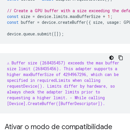
// Create a GPU buffer with a size exceeding the def
const
size
=
device
.
limits
.
maxBufferSize
+
1
;
const
buffer
=
device
.
createBuffer
({
size
,
usage
:
GP
device
.
queue
.
submit
([]);
⚠️ Buffer size (268435457) exceeds the max buffer
size limit (268435456). This adapter supports a
higher maxBufferSize of 4294967296, which can be
specified in requiredLimits when calling
requestDevice(). Limits differ by hardware, so
always check the adapter limits prior to
requesting a higher limit.
- While calling
[Device].CreateBuffer([BufferDescriptor]).
Ativar o modo de compatibilidade