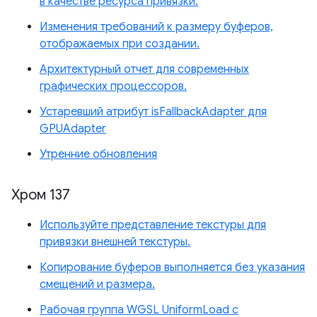
в качестве ресурса привязки.
Изменения требований к размеру буферов,
отображаемых при создании.
Архитектурный отчет для современных
графических процессоров.
Устаревший атрибут isFallbackAdapter для
GPUAdapter
Утренние обновления
Хром 137
Используйте представление текстуры для
привязки внешней текстуры.
Копирование буферов выполняется без указания
смещений и размера.
Рабочая группа WGSL UniformLoad с