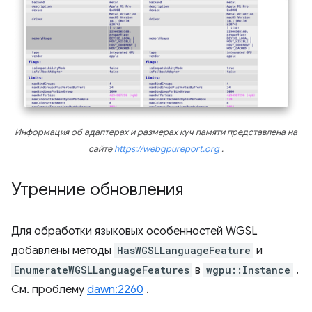
Информация об адаптерах и размерах куч памяти представлена ​​на
сайте
https://webgpureport.org
.
Утренние обновления
Для обработки языковых особенностей WGSL
добавлены методы
HasWGSLLanguageFeature
и
EnumerateWGSLLanguageFeatures
в
wgpu::Instance
.
См. проблему
dawn:2260
.