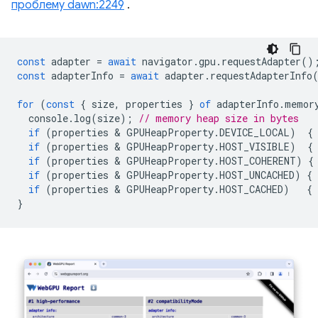
проблему dawn:2249
.
const
adapter
=
await
navigator
.
gpu
.
requestAdapter
()
const
adapterInfo
=
await
adapter
.
requestAdapterInfo
for
(
const
{
size
,
properties
}
of
adapterInfo
.
memor
console
.
log
(
size
);
// memory heap size in bytes
if
(
properties
 & 
GPUHeapProperty
.
DEVICE_LOCAL
)
{
if
(
properties
 & 
GPUHeapProperty
.
HOST_VISIBLE
)
{
if
(
properties
 & 
GPUHeapProperty
.
HOST_COHERENT
)
{
if
(
properties
 & 
GPUHeapProperty
.
HOST_UNCACHED
)
{
if
(
properties
 & 
GPUHeapProperty
.
HOST_CACHED
)
{
}