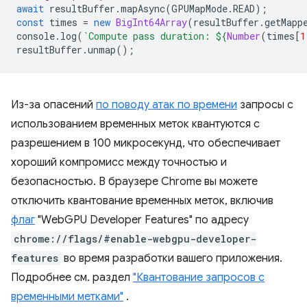
await
resultBuffer
.
mapAsync
(
GPUMapMode
.
READ
);
const
times
=
new
BigInt64Array
(
resultBuffer
.
getMapp
console
.
log
(
`Compute pass duration: 
${
Number
(
times
[
1
resultBuffer
.
unmap
();
Из-за опасений
по поводу атак по времени
запросы с
использованием временных меток квантуются с
разрешением в 100 микросекунд, что обеспечивает
хороший компромисс между точностью и
безопасностью. В браузере Chrome вы можете
отключить квантование временных меток, включив
флаг
"WebGPU Developer Features" по адресу
chrome://flags/#enable-webgpu-developer-
features
во время разработки вашего приложения.
Подробнее см. раздел
"Квантование запросов с
временными метками"
.