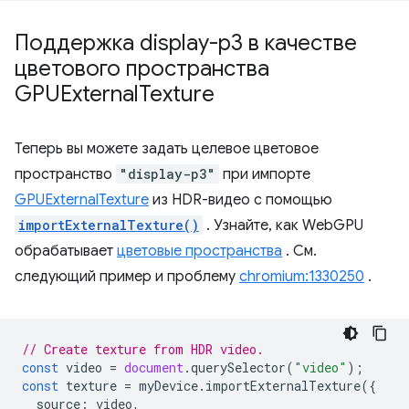
Поддержка display-p3 в качестве
цветового пространства
GPUExternal
Texture
Теперь вы можете задать целевое цветовое
пространство
"display-p3"
при импорте
GPUExternalTexture
из HDR-видео с помощью
importExternalTexture()
. Узнайте, как WebGPU
обрабатывает
цветовые пространства
. См.
следующий пример и проблему
chromium:1330250
.
// Create texture from HDR video.
const
video
=
document
.
querySelector
(
"video"
);
const
texture
=
myDevice
.
importExternalTexture
({
source
:
video
,