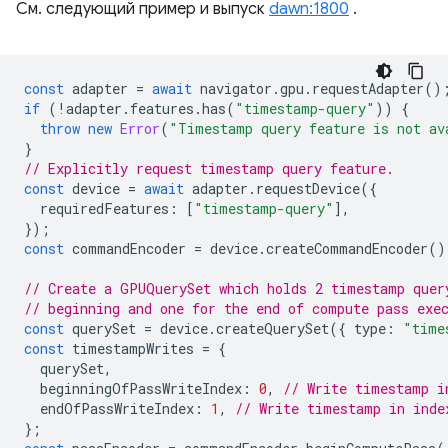
См. следующий пример и выпуск
dawn:1800
.
const
adapter
=
await
navigator
.
gpu
.
requestAdapter
()
if
(
!
adapter
.
features
.
has
(
"timestamp-query"
))
{
throw
new
Error
(
"Timestamp query feature is not av
}
// Explicitly request timestamp query feature.
const
device
=
await
adapter
.
requestDevice
({
requiredFeatures
:
[
"timestamp-query"
],
});
const
commandEncoder
=
device
.
createCommandEncoder
()
// Create a GPUQuerySet which holds 2 timestamp quer
// beginning and one for the end of compute pass exe
const
querySet
=
device
.
createQuerySet
({
type
:
"time
const
timestampWrites
=
{
querySet
,
beginningOfPassWriteIndex
:
0
,
// Write timestamp i
endOfPassWriteIndex
:
1
,
// Write timestamp in inde
};