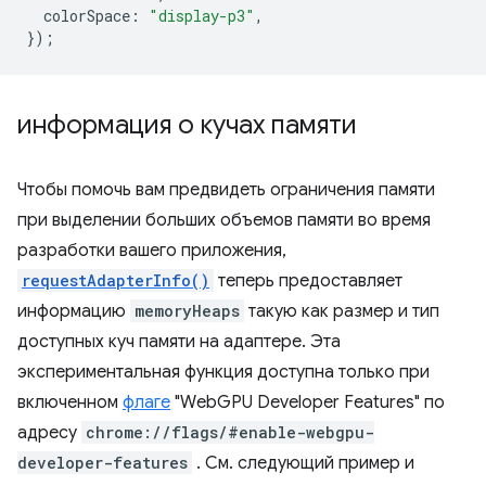
colorSpace
:
"display-p3"
,
});
информация о кучах памяти
Чтобы помочь вам предвидеть ограничения памяти
при выделении больших объемов памяти во время
разработки вашего приложения,
requestAdapterInfo()
теперь предоставляет
информацию
memoryHeaps
такую ​​как размер и тип
доступных куч памяти на адаптере. Эта
экспериментальная функция доступна только при
включенном
флаге
"WebGPU Developer Features" по
адресу
chrome://flags/#enable-webgpu-
developer-features
. См. следующий пример и