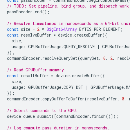
const
passEncoder
=
commandEncoder
.
beginComputePass
(
// TODO: Set pipeline, bind group, and dispatch work
passEncoder
.
end
();
// Resolve timestamps in nanoseconds as a 64-bit uns
const
size
=
2
*
BigInt64Array
.
BYTES_PER_ELEMENT
;
const
resolveBuffer
=
device
.
createBuffer
({
size
,
usage
:
GPUBufferUsage
.
QUERY_RESOLVE
|
GPUBufferUs
});
commandEncoder
.
resolveQuerySet
(
querySet
,
0
,
2
,
resol
// Read GPUBuffer memory.
const
resultBuffer
=
device
.
createBuffer
({
size
,
usage
:
GPUBufferUsage
.
COPY_DST
|
GPUBufferUsage
.
M
});
commandEncoder
.
copyBufferToBuffer
(
resolveBuffer
,
0
,
// Submit commands to the GPU.
device
.
queue
.
submit
([
commandEncoder
.
finish
()]);
// Log compute pass duration in nanoseconds.