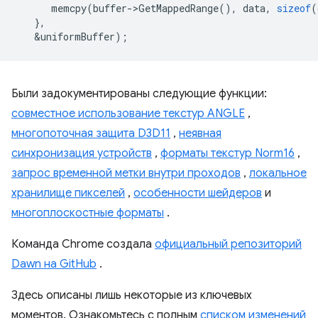
memcpy
(
buffer
-
>
GetMappedRange
(),
data
,
sizeof
(
},
&
uniformBuffer
);
Были задокументированы следующие функции:
совместное использование текстур ANGLE
,
многопоточная защита D3D11
,
неявная
синхронизация устройств
,
форматы текстур Norm16
,
запрос временной метки внутри проходов
,
локальное
хранилище пикселей
,
особенности шейдеров
и
многоплоскостные форматы
.
Команда Chrome создала
официальный репозиторий
Dawn на GitHub
.
Здесь описаны лишь некоторые из ключевых
моментов. Ознакомьтесь с полным
списком изменений