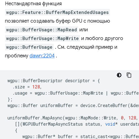
Нестандартная функция
wgpu::Feature::BufferMapExtendedUsages
позволяет создавать буфер GPU с помощью
wgpu::BufferUsage::MapRead
или
wgpu::BufferUsage::MapWrite
и любого другого
wgpu::BufferUsage
. См. следующий пример и
проблему
dawn:2204
.
wgpu
::
BufferDescriptor
descriptor
=
{
.
size
=
128
,
.
usage
=
wgpu
::
BufferUsage
::
MapWrite
|
wgpu
::
Buffe
};
wgpu
::
Buffer
uniformBuffer
=
device
.
CreateBuffer
(
&
de
uniformBuffer
.
MapAsync
(
wgpu
::
MapMode
::
Write
,
0
,
128
,
[](
WGPUBufferMapAsyncStatus
status
,
void
*
userdat
{
wgpu
::
Buffer
*
buffer
=
static_cast<wgpu
::
Buffe