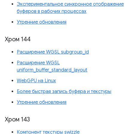
Экспериментальное синхронное отображение
буферов в рабочих процессах
Утренние обновления
Хром 144
Расширение WGSL subgroup_id
Расширение WGSL
uniform_buffer_standard_layout
WebGPU на Linux
Более быстрая запись буфера и текстуры
Утренние обновления
Хром 143
Компонент текстуры swizzle