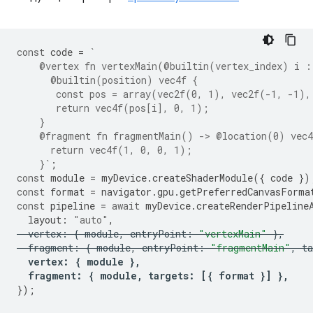
const
code
=
`
    @vertex fn vertexMain(@builtin(vertex_index) i :
      @builtin(position) vec4f {
       const pos = array(vec2f(0, 1), vec2f(-1, -1),
       return vec4f(pos[i], 0, 1);
    }
    @fragment fn fragmentMain() -> @location(0) vec4
      return vec4f(1, 0, 0, 1);
    }`
;
const
module
=
myDevice
.
createShaderModule
({
code
})
const
format
=
navigator
.
gpu
.
getPreferredCanvasForma
const
pipeline
=
await
myDevice
.
createRenderPipeline
layout
:
"auto"
,
vertex
:
{
module
,
entryPoint
:
"vertexMain"
},
fragment
:
{
module
,
entryPoint
:
"fragmentMain"
,
ta
vertex
:
{
module
},
fragment
:
{
module
,
targets
:
[{
format
}]
},
});