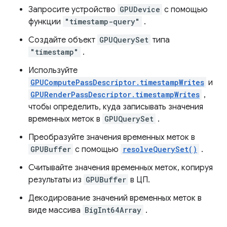
Запросите устройство
GPUDevice
с помощью
функции
"timestamp-query"
.
Создайте объект
GPUQuerySet
типа
"timestamp"
.
Используйте
GPUComputePassDescriptor.timestampWrites
и
GPURenderPassDescriptor.timestampWrites
,
чтобы определить, куда записывать значения
временных меток в
GPUQuerySet
.
Преобразуйте значения временных меток в
GPUBuffer
с помощью
resolveQuerySet()
.
Считывайте значения временных меток, копируя
результаты из
GPUBuffer
в ЦП.
Декодирование значений временных меток в
виде массива
BigInt64Array
.