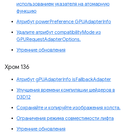
использованием указателя на атомарную
функцию
Атрибут powerPreference GPUAdapterInfo
Удалите атрибут compatibilityMode из
GPURequestAdapterOptions.
Утренние обновления
Хром 136
Атрибут gPUAdapterInfo isFallbackAdapter
Улучшения времени компиляции шейдеров в
D3D12
Сохраняйте и копируйте изображения холста.
Ограничения режима совместимости лифта
Утренние обновления