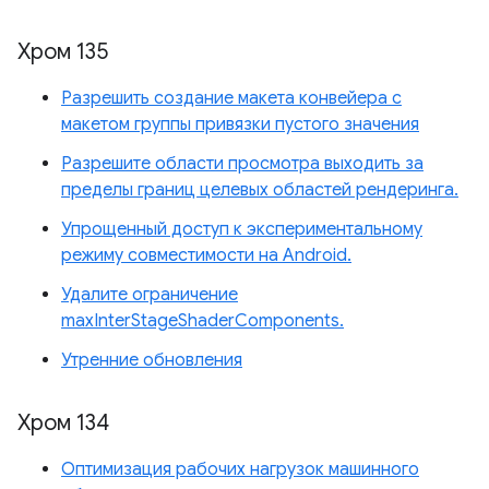
Хром 135
Разрешить создание макета конвейера с
макетом группы привязки пустого значения
Разрешите области просмотра выходить за
пределы границ целевых областей рендеринга.
Упрощенный доступ к экспериментальному
режиму совместимости на Android.
Удалите ограничение
maxInterStageShaderComponents.
Утренние обновления
Хром 134
Оптимизация рабочих нагрузок машинного