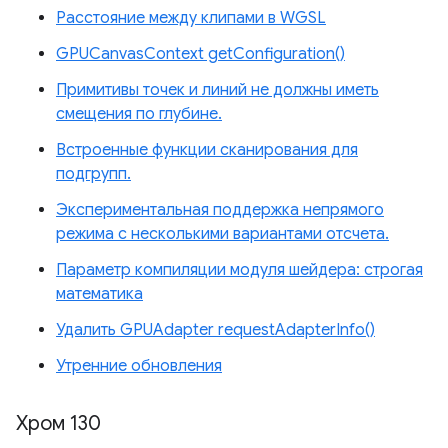
Расстояние между клипами в WGSL
GPUCanvasContext getConfiguration()
Примитивы точек и линий не должны иметь
смещения по глубине.
Встроенные функции сканирования для
подгрупп.
Экспериментальная поддержка непрямого
режима с несколькими вариантами отсчета.
Параметр компиляции модуля шейдера: строгая
математика
Удалить GPUAdapter requestAdapterInfo()
Утренние обновления
Хром 130