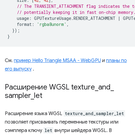
size
:
[
42
,
42
],
// The TRANSIENT_ATTACHMENT flag indicates the t
// potentially keeping it in fast on-chip memory
usage
:
GPUTextureUsage
.
RENDER_ATTACHMENT
|
GPUT
format
:
'rgba8unorm'
,
});
}
См.
пример Hello Triangle MSAA - WebGPU
и
планы по
его выпуску
.
Расширение WGSL texture
_
and
_
sampler
_
let
Расширение языка WGSL
texture_and_sampler_let
позволяет присваивать переменные текстуры или
сэмплера ключу
let
внутри шейдера WGSL. В