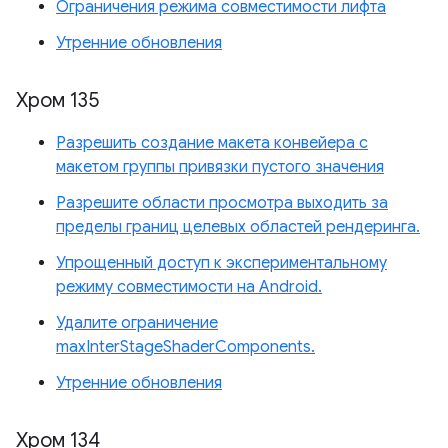
Ограничения режима совместимости лифта
Утренние обновления
Хром 135
Разрешить создание макета конвейера с
макетом группы привязки пустого значения
Разрешите области просмотра выходить за
пределы границ целевых областей рендеринга.
Упрощенный доступ к экспериментальному
режиму совместимости на Android.
Удалите ограничение
maxInterStageShaderComponents.
Утренние обновления
Хром 134