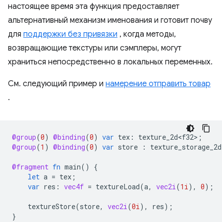
настоящее время эта функция предоставляет
альтернативный механизм именования и готовит почву
для
поддержки без привязки
, когда методы,
возвращающие текстуры или сэмплеры, могут
храниться непосредственно в локальных переменных.
См. следующий пример и
намерение отправить товар
.
@group
(
0
)
@binding
(
0
)
var
tex
:
texture_2d<f32>
;
@group
(
1
)
@binding
(
0
)
var
store
:
texture_storage_2d
@fragment
fn
main
()
{
let
a
=
tex
;
var
res
:
vec4f
=
textureLoad
(
a
,
vec2i
(
1i
),
0
);
textureStore
(
store
,
vec2i
(
0i
),
res
);
}