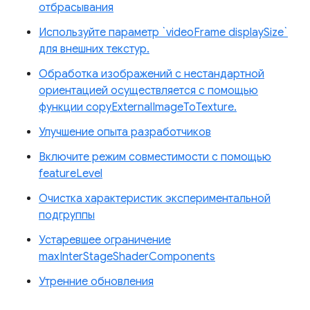
отбрасывания
Используйте параметр `videoFrame displaySize`
для внешних текстур.
Обработка изображений с нестандартной
ориентацией осуществляется с помощью
функции copyExternalImageToTexture.
Улучшение опыта разработчиков
Включите режим совместимости с помощью
featureLevel
Очистка характеристик экспериментальной
подгруппы
Устаревшее ограничение
maxInterStageShaderComponents
Утренние обновления