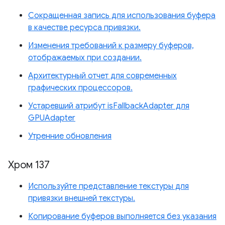
Сокращенная запись для использования буфера
в качестве ресурса привязки.
Изменения требований к размеру буферов,
отображаемых при создании.
Архитектурный отчет для современных
графических процессоров.
Устаревший атрибут isFallbackAdapter для
GPUAdapter
Утренние обновления
Хром 137
Используйте представление текстуры для
привязки внешней текстуры.
Копирование буферов выполняется без указания