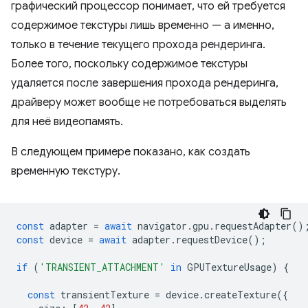
графический процессор понимает, что ей требуется
содержимое текстуры лишь временно — а именно,
только в течение текущего прохода рендеринга.
Более того, поскольку содержимое текстуры
удаляется после завершения прохода рендеринга,
драйверу может вообще не потребоваться выделять
для неё видеопамять.
В следующем примере показано, как создать
временную текстуру.
const
adapter
=
await
navigator
.
gpu
.
requestAdapter
()
const
device
=
await
adapter
.
requestDevice
();
if
(
'TRANSIENT_ATTACHMENT'
in
GPUTextureUsage
)
{
const
transientTexture
=
device
.
createTexture
({