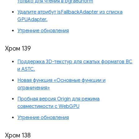
только для чтения в bgra8unorm
Удалите атрибут isFallbackAdapter из списка
GPUAdapter.
Утренние обновления
Хром 139
Поддержка 3D-текстур для сжатых форматов BC
и ASTC.
Новая функция «Основные функции и
ограничения»
Пробная версия Origin для режима
совместимости с WebGPU
Утренние обновления
Хром 138