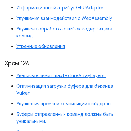
Информационный атрибут GPUAdapter
Улучшения взаимодействия с WebAssembly
Улучшена обработка ошибок кодировщика
команд.
Утренние обновления
Хром 126
Увеличьте лимит maxTextureArrayLayers.
Оптимизация загрузки буфера для бэкенда
Vulkan.
Улучшения времени компиляции шейдеров
Буферы отправленных команд должны быть
уникальными.