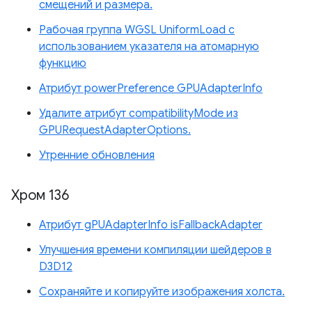
смещений и размера.
Рабочая группа WGSL UniformLoad с
использованием указателя на атомарную
функцию
Атрибут powerPreference GPUAdapterInfo
Удалите атрибут compatibilityMode из
GPURequestAdapterOptions.
Утренние обновления
Хром 136
Атрибут gPUAdapterInfo isFallbackAdapter
Улучшения времени компиляции шейдеров в
D3D12
Сохраняйте и копируйте изображения холста.