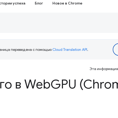
стории успеха
Блог
Новое в Chrome
аница переведена с помощью
Cloud Translation API
.
Эта информация 
го в Web
GPU (Chrom