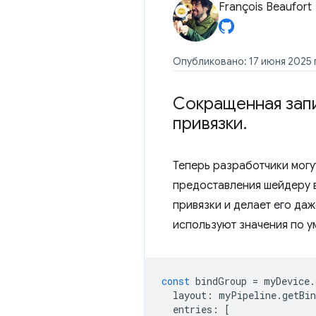
François Beaufort
Опубликовано: 17 июня 2025 г
Сокращенная запи
привязки
.
Теперь разработчики могу
предоставления шейдеру в
привязки и делает его да
используют значения по 
const
bindGroup
=
myDevice
.
layout
:
myPipeline
.
getBi
entries
:
[