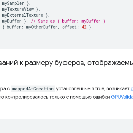
mySampler
},
myTextureView
},
myExternalTexture
},
myBuffer
},
// Same as { buffer: myBuffer }
{
buffer
:
myOtherBuffer
,
offset
:
42
},
ваний к размеру буферов
,
отображаемы
ера с
mappedAtCreation
установленным в true, возникает
 это контролировалось только с помощью ошибки
GPUValida