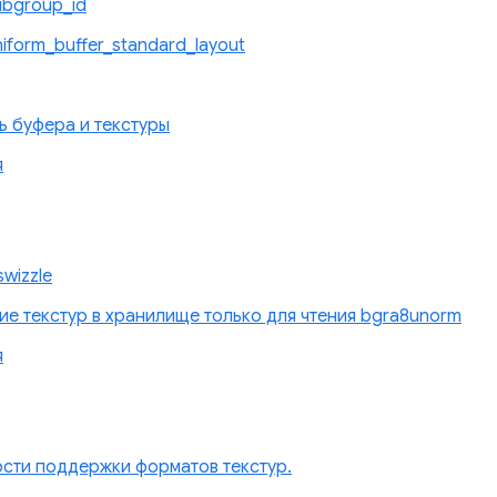
bgroup_id
form_buffer_standard_layout
ь буфера и текстуры
я
wizzle
ие текстур в хранилище только для чтения bgra8unorm
я
сти поддержки форматов текстур.