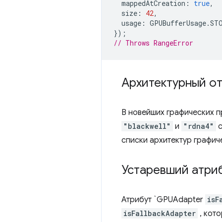
mappedAtCreation
:
true
,
size
:
42
,
usage
:
GPUBufferUsage
.
ST
});
// Throws RangeError
Архитектурный о
В новейших графических п
"blackwell"
и
"rdna4"
с
списки архитектур графич
Устаревший атриб
Атрибут `GPUAdapter
isF
isFallbackAdapter
, кот