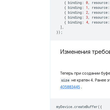
{
binding
:
0
,
resource
:
{
binding
:
1
,
resource
:
{
binding
:
2
,
resource
:
{
binding
:
3
,
resource
:
{
binding
:
4
,
resource
:
],
});
Изменения требо
Теперь при создании буф
size
не кратен 4. Ранее
405883445
.
myDevice
.
createBuffer
({