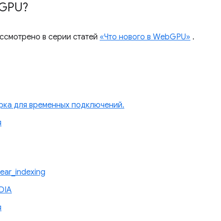
GPU?
ассмотрено в серии статей
«Что нового в WebGPU»
.
рка для временных подключений.
я
ear_indexing
DIA
я