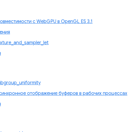
овместимости с WebGPU в OpenGL ES 3.1
ения
ture_and_sampler_let
я
bgroup_uniformity
синхронное отображение буферов в рабочих процессах
я