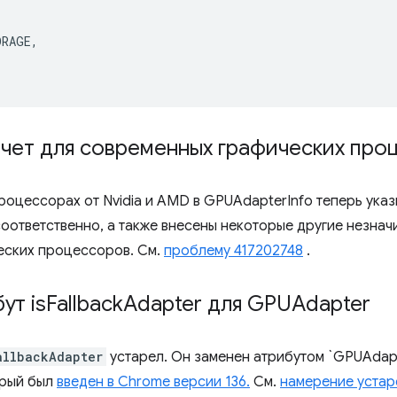
ORAGE
,
тчет для современных графических про
роцессорах от Nvidia и AMD в GPUAdapterInfo теперь ука
оответственно, а также внесены некоторые другие незнач
еских процессоров. См.
проблему 417202748
.
ут is
Fallback
Adapter для GPUAdapter
allbackAdapter
устарел. Он заменен атрибутом `GPUAdap
орый был
введен в Chrome версии 136.
См.
намерение устар