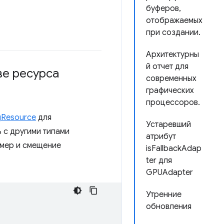
буферов,
отображаемых
при создании.
Архитектурны
й отчет для
ве ресурса
современных
графических
процессоров.
gResource
для
Устаревший
 с другими типами
атрибут
змер и смещение
isFallbackAdap
ter для
GPUAdapter
Утренние
обновления