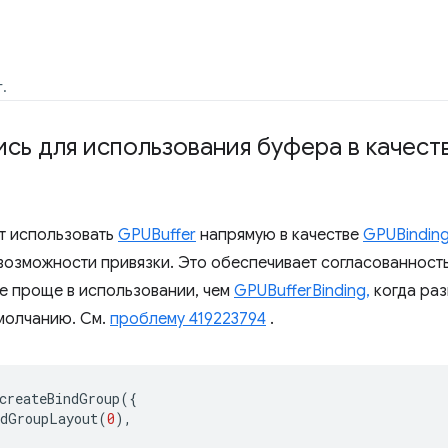
.
сь для использования буфера в качест
т использовать
GPUBuffer
напрямую в качестве
GPUBindin
озможности привязки. Это обеспечивает согласованность
же проще в использовании, чем
GPUBufferBinding,
когда ра
умолчанию. См.
проблему 419223794
.
createBindGroup
({
ndGroupLayout
(
0
),