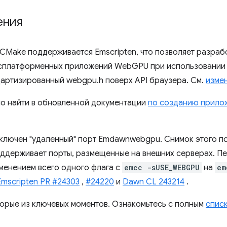
ения
CMake поддерживается Emscripten, что позволяет разраб
ссплатформенных приложений WebGPU при использовани
артизированный webgpu.h поверх API браузера. См.
изме
о найти в обновленной документации
по созданию прило
ключен "удаленный" порт Emdawnwebgpu. Снимок этого по
 поддерживает порты, размещенные на внешних серверах.
менением всего одного флага с
emcc -sUSE_WEBGPU
на
em
Emscripten PR #24303
,
#24220
и
Dawn CL 243214
.
орые из ключевых моментов. Ознакомьтесь с полным
спис