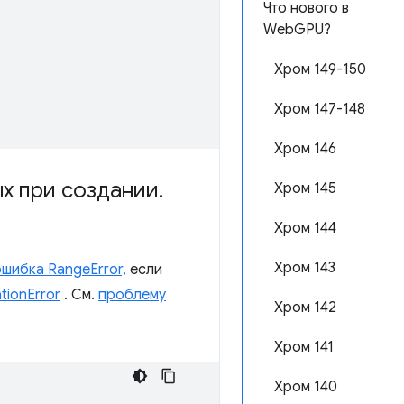
Что нового в
WebGPU?
Хром 149-150
Хром 147-148
Хром 146
х при создании
.
Хром 145
Хром 144
Хром 143
ошибка RangeError,
если
tionError
. См.
проблему
Хром 142
Хром 141
Хром 140