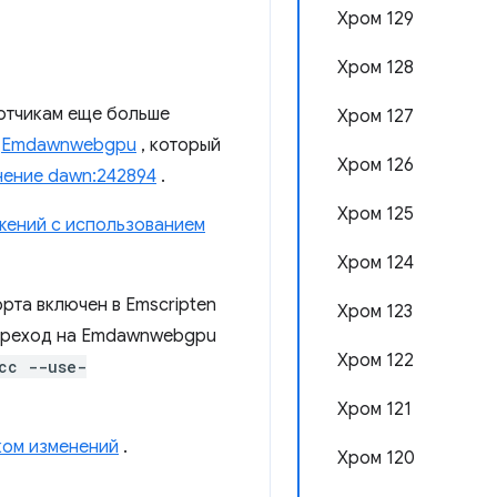
Хром 129
Хром 128
отчикам еще больше
Хром 127
и
Emdawnwebgpu
, который
Хром 126
нение dawn:242894
.
Хром 125
жений с использованием
Хром 124
рта включен в Emscripten
Хром 123
 Переход на Emdawnwebgpu
Хром 122
cc --use-
Хром 121
ком изменений
.
Хром 120