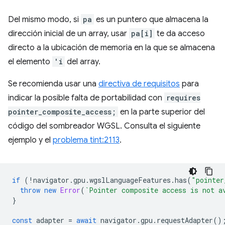
Del mismo modo, si
pa
es un puntero que almacena la
dirección inicial de un array, usar
pa[i]
te da acceso
directo a la ubicación de memoria en la que se almacena
el elemento
'i
del array.
Se recomienda usar una
directiva de requisitos
para
indicar la posible falta de portabilidad con
requires
pointer_composite_access;
en la parte superior del
código del sombreador WGSL. Consulta el siguiente
ejemplo y el
problema tint:2113
.
if
(
!
navigator
.
gpu
.
wgslLanguageFeatures
.
has
(
"pointer
throw
new
Error
(
`Pointer composite access is not a
}
const
adapter
=
await
navigator
.
gpu
.
requestAdapter
()