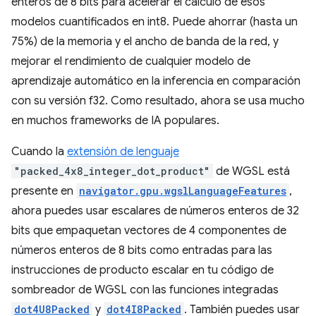
enteros de 8 bits para acelerar el cálculo de esos
modelos cuantificados en int8. Puede ahorrar (hasta un
75%) de la memoria y el ancho de banda de la red, y
mejorar el rendimiento de cualquier modelo de
aprendizaje automático en la inferencia en comparación
con su versión f32. Como resultado, ahora se usa mucho
en muchos frameworks de IA populares.
Cuando la
extensión de lenguaje
"packed_4x8_integer_dot_product"
de WGSL está
presente en
navigator.gpu.wgslLanguageFeatures
,
ahora puedes usar escalares de números enteros de 32
bits que empaquetan vectores de 4 componentes de
números enteros de 8 bits como entradas para las
instrucciones de producto escalar en tu código de
sombreador de WGSL con las funciones integradas
dot4U8Packed
y
dot4I8Packed
. También puedes usar