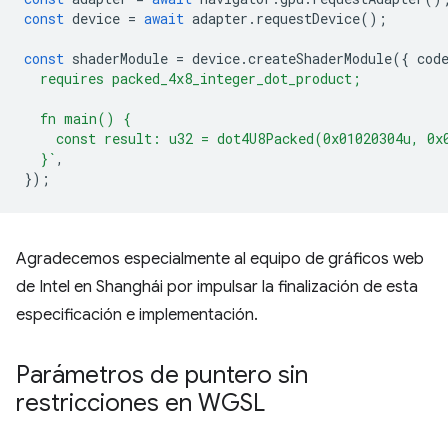
const
device
=
await
adapter
.
requestDevice
();
const
shaderModule
=
device
.
createShaderModule
({
cod
  requires packed_4x8_integer_dot_product;
  fn main() {
    const result: u32 = dot4U8Packed(0x01020304u, 0x
  }`
,
});
Agradecemos especialmente al equipo de gráficos web
de Intel en Shanghái por impulsar la finalización de esta
especificación e implementación.
Parámetros de puntero sin
restricciones en WGSL