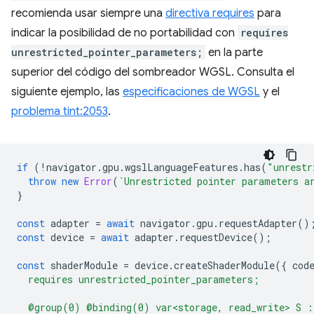
recomienda usar siempre una
directiva requires
para
indicar la posibilidad de no portabilidad con
requires
unrestricted_pointer_parameters;
en la parte
superior del código del sombreador WGSL. Consulta el
siguiente ejemplo, las
especificaciones de WGSL
y el
problema tint:2053
.
if
(
!
navigator
.
gpu
.
wgslLanguageFeatures
.
has
(
"unrestr
throw
new
Error
(
`Unrestricted pointer parameters a
}
const
adapter
=
await
navigator
.
gpu
.
requestAdapter
()
const
device
=
await
adapter
.
requestDevice
();
const
shaderModule
=
device
.
createShaderModule
({
cod
  requires unrestricted_pointer_parameters;
  @group(0) @binding(0) var<storage, read_write> S :