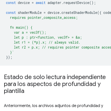
const
device
=
await
adapter
.
requestDevice
();
const
shaderModule
=
device
.
createShaderModule
({
cod
  requires pointer_composite_access;
  fn main() {
    var a = vec3f();
    let p : ptr<function, vec3f> = &a;
    let r1 = (*p).x; // always valid.
    let r2 = p.x; // requires pointer composite acce
  }`
});
Estado de solo lectura independiente
para los aspectos de profundidad y
plantilla
Anteriormente, los archivos adjuntos de profundidad y