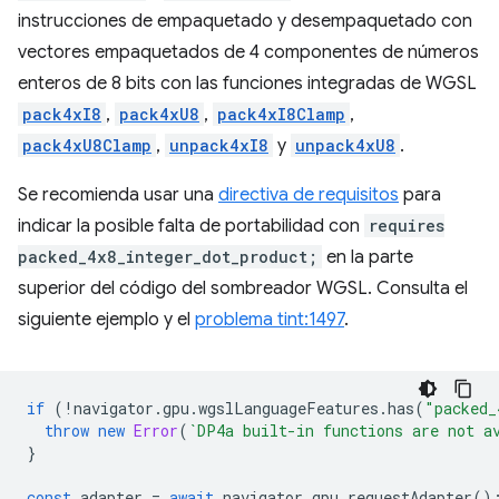
instrucciones de empaquetado y desempaquetado con
vectores empaquetados de 4 componentes de números
enteros de 8 bits con las funciones integradas de WGSL
pack4xI8
,
pack4xU8
,
pack4xI8Clamp
,
pack4xU8Clamp
,
unpack4xI8
y
unpack4xU8
.
Se recomienda usar una
directiva de requisitos
para
indicar la posible falta de portabilidad con
requires
packed_4x8_integer_dot_product;
en la parte
superior del código del sombreador WGSL. Consulta el
siguiente ejemplo y el
problema tint:1497
.
if
(
!
navigator
.
gpu
.
wgslLanguageFeatures
.
has
(
"packed_
throw
new
Error
(
`DP4a built-in functions are not a
}
const
adapter
=
await
navigator
.
gpu
.
requestAdapter
()