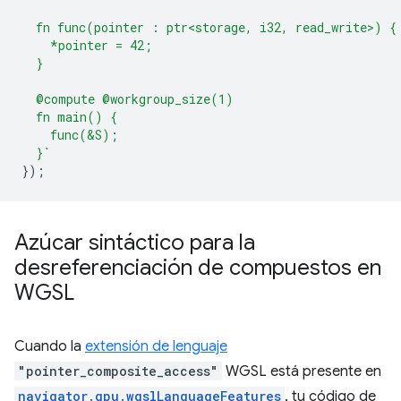
  fn func(pointer : ptr<storage, i32, read_write>) {
    *pointer = 42;
  }
  @compute @workgroup_size(1)
  fn main() {
    func(&S);
  }`
});
Azúcar sintáctico para la
desreferenciación de compuestos en
WGSL
Cuando la
extensión de lenguaje
"pointer_composite_access"
WGSL está presente en
navigator.gpu.wgslLanguageFeatures
, tu código de