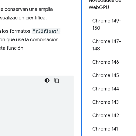
Novedades de
WebGPU
que conservan una amplia
ualización científica.
Chrome 149-
150
n los formatos
"r32float"
,
ión que use la combinación
Chrome 147-
ta función.
148
Chrome 146
Chrome 145
Chrome 144
Chrome 143
Chrome 142
Chrome 141