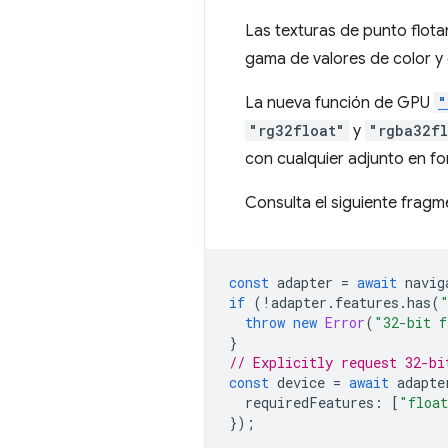
Las texturas de punto flota
gama de valores de color y e
La nueva función de GPU
"
"rg32float"
y
"rgba32fl
con cualquier adjunto en fo
Consulta el siguiente fragm
const
adapter
=
await
navig
if
(
!
adapter
.
features
.
has
(
throw
new
Error
(
"32-bit f
}
// Explicitly request 32-bi
const
device
=
await
adapte
requiredFeatures
:
[
"float
});