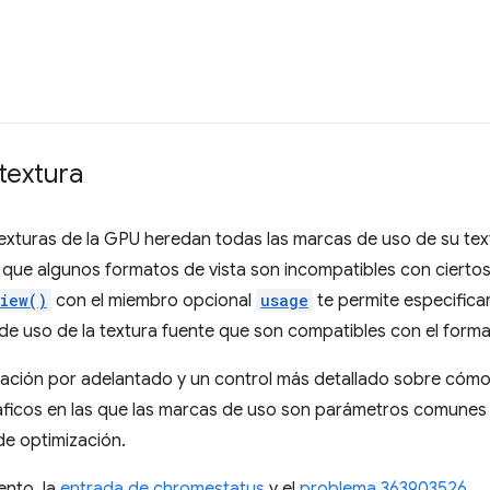
 textura
texturas de la GPU heredan todas las marcas de uso de su te
que algunos formatos de vista son incompatibles con ciertos
iew()
con el miembro opcional
usage
te permite especificar
e uso de la textura fuente que son compatibles con el format
dación por adelantado y un control más detallado sobre cómo 
áficos en las que las marcas de uso son parámetros comunes e
e optimización.
ento, la
entrada de chromestatus
y el
problema 363903526
.