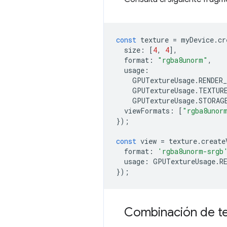
const
texture
=
myDevice
.
cr
size
:
[
4
,
4
],
format
:
"rgba8unorm"
,
usage
:
GPUTextureUsage
.
RENDER
GPUTextureUsage
.
TEXTUR
GPUTextureUsage
.
STORAG
viewFormats
:
[
"rgba8unor
});
const
view
=
texture
.
create
format
:
'rgba8unorm-srgb
usage
:
GPUTextureUsage
.
R
});
Combinación de tex