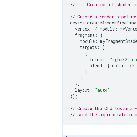
// ... Creation of shader m
// Create a render pipeline
device
.
createRenderPipeline
vertex
:
{
module
:
myVert
fragment
:
{
module
:
myFragmentShad
targets
:
[
{
format
:
"rgba32flo
blend
:
{
color
:
{},
},
],
},
layout
:
"auto"
,
});
// Create the GPU texture w
// send the appropriate com