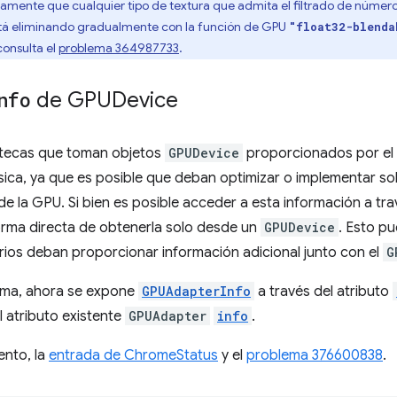
mente que cualquier tipo de textura que admita el filtrado de número
stá eliminando gradualmente con la función de GPU
"float32-blenda
consulta el
problema 364987733
.
nfo
de GPUDevice
iotecas que toman objetos
GPUDevice
proporcionados por el 
sica, ya que es posible que deban optimizar o implementar sol
de la GPU. Si bien es posible acceder a esta información a tra
orma directa de obtenerla solo desde un
GPUDevice
. Esto p
rios deban proporcionar información adicional junto con el
G
ema, ahora se expone
GPUAdapterInfo
a través del atributo
al atributo existente
GPUAdapter
info
.
ento, la
entrada de ChromeStatus
y el
problema 376600838
.