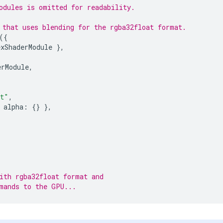
odules is omitted for readability.
 that uses blending for the rgba32float format.
({
exShaderModule
},
erModule
,
at"
,
alpha
:
{}
},
ith rgba32float format and
mands to the GPU...