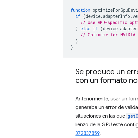
function
optimizeForGpuDevi
if
(
device
.
adapterInfo
.
ve
// Use AMD-specific opt
}
else
if
(
device
.
adapter
// Optimize for NVIDIA 
}
}
Se produce un err
con un formato no
Anteriormente, usar un for
generaba un error de valid
situaciones en las que
get
lienzo de la GPU esté conf
372837859
.