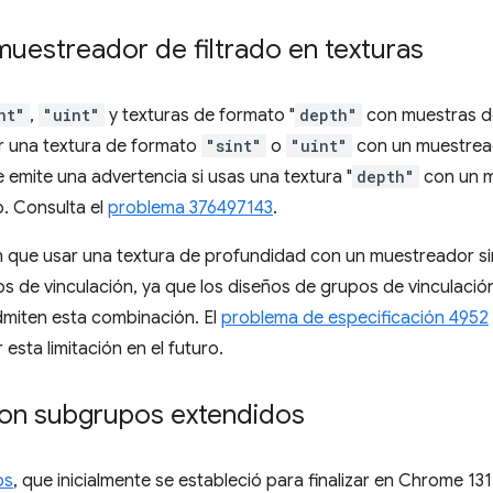
muestreador de filtrado en texturas
nt"
,
"uint"
y texturas de formato "
depth"
con muestras de
r una textura de formato
"sint"
o
"uint"
con un muestread
 emite una advertencia si usas una textura "
depth"
con un m
o. Consulta el
problema 376497143
.
an que usar una textura de profundidad con un muestreador sin 
s de vinculación, ya que los diseños de grupos de vinculaci
miten esta combinación. El
problema de especificación 4952
sta limitación en el futuro.
con subgrupos extendidos
os
, que inicialmente se estableció para finalizar en Chrome 1