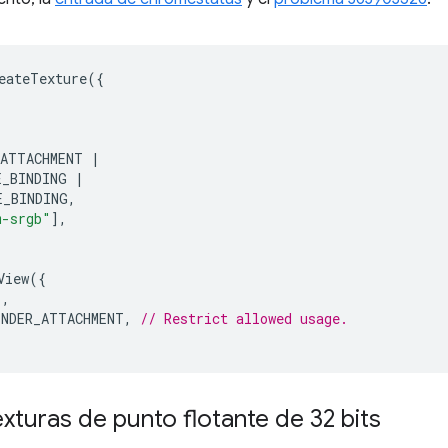
eateTexture
({
_ATTACHMENT
|
E_BINDING
|
E_BINDING
,
m-srgb"
],
View
({
'
,
ENDER_ATTACHMENT
,
// Restrict allowed usage.
turas de punto flotante de 32 bits