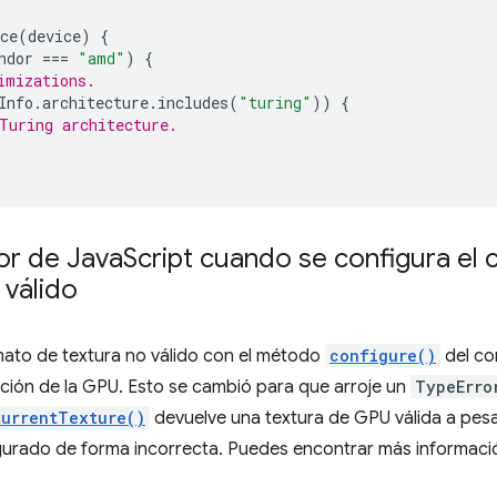
ce
(
device
)
{
ndor
===
"amd"
)
{
imizations.
Info
.
architecture
.
includes
(
"turing"
))
{
Turing architecture.
or de Java
Script cuando se configura el 
 válido
mato de textura no válido con el método
configure()
del co
ación de la GPU. Esto se cambió para que arroje un
TypeErro
CurrentTexture()
devuelve una textura de GPU válida a pesa
igurado de forma incorrecta. Puedes encontrar más informaci