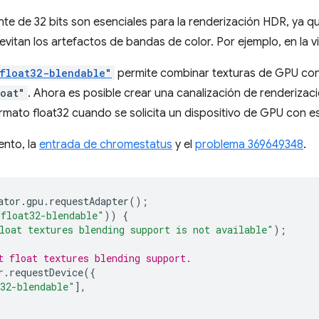
nte de 32 bits son esenciales para la renderización HDR, ya 
vitan los artefactos de bandas de color. Por ejemplo, en la vis
float32-blendable"
permite combinar texturas de GPU co
oat"
. Ahora es posible crear una canalización de renderizac
rmato float32 cuando se solicita un dispositivo de GPU con es
ento, la
entrada de chromestatus
y el
problema 369649348
.
ator
.
gpu
.
requestAdapter
();
"float32-blendable"
))
{
loat textures blending support is not available"
);
t float textures blending support.
r
.
requestDevice
({
32-blendable"
],