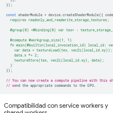
});
const
shaderModule
=
device
.
createShaderModule
({
cod
  requires readonly_and_readwrite_storage_textures;
  @group(0) <@binding(0) var tex> : texture_storage_
  @compute @workgroup_size(1, 1)
  fn main(@builtin(local_invocation_id) local_id: ve
    var data = textureLoad(tex, vec2i(local_id.xy));
    data.x *= 2;
    textureStore(tex, vec2i(local_id.xy), data);
  }`
});
// You can now create a compute pipeline with this s
// se
Compatibilidad con service workers y
shared workers