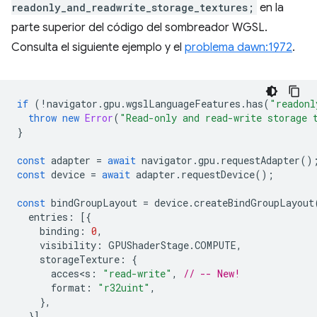
readonly_and_readwrite_storage_textures;
en la
parte superior del código del sombreador WGSL.
Consulta el siguiente ejemplo y el
problema dawn:1972
.
if
(
!
navigator
.
gpu
.
wgslLanguageFeatures
.
has
(
"readonl
throw
new
Error
(
"Read-only and read-write storage 
}
const
adapter
=
await
navigator
.
gpu
.
requestAdapter
()
const
device
=
await
adapter
.
requestDevice
();
const
bindGroupLayout
=
device
.
createBindGroupLayout
entries
:
[{
binding
:
0
,
visibility
:
GPUShaderStage
.
COMPUTE
,
storageTexture
:
{
acces<s
:
"read-write"
,
// -- New!
format
:
"r32uint"
,
},
}],