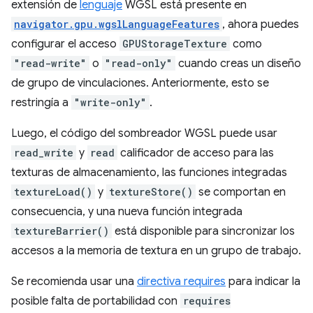
extensión de
lenguaje
WGSL está presente en
navigator.gpu.wgslLanguageFeatures
, ahora puedes
configurar el acceso
GPUStorageTexture
como
"read-write"
o
"read-only"
cuando creas un diseño
de grupo de vinculaciones. Anteriormente, esto se
restringía a
"write-only"
.
Luego, el código del sombreador WGSL puede usar
read_write
y
read
calificador de acceso para las
texturas de almacenamiento, las funciones integradas
textureLoad()
y
textureStore()
se comportan en
consecuencia, y una nueva función integrada
textureBarrier()
está disponible para sincronizar los
accesos a la memoria de textura en un grupo de trabajo.
Se recomienda usar una
directiva requires
para indicar la
posible falta de portabilidad con
requires