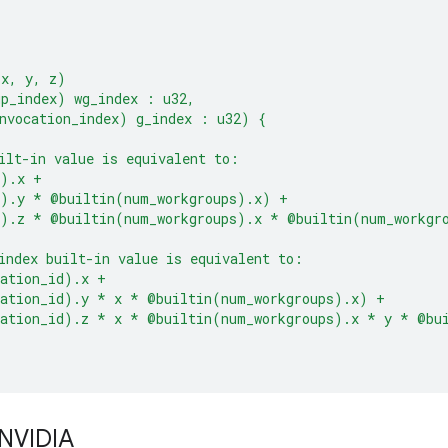
(x, y, z)
up_index) wg_index : u32,
nvocation_index) g_index : u32) {
ilt-in value is equivalent to:
d).x +
d).y * @builtin(num_workgroups).x) +
d).z * @builtin(num_workgroups).x * @builtin(num_workgr
index built-in value is equivalent to:
cation_id).x +
cation_id).y * x * @builtin(num_workgroups).x) +
cation_id).z * x * @builtin(num_workgroups).x * y * @bu
 NVIDIA