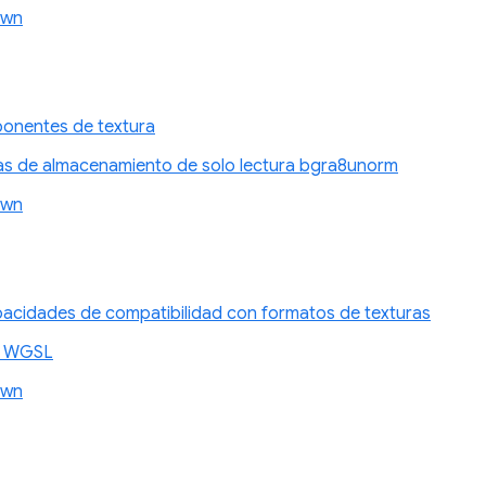
awn
onentes de textura
ras de almacenamiento de solo lectura bgra8unorm
awn
pacidades de compatibilidad con formatos de texturas
en WGSL
awn