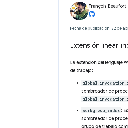
François Beaufort
Fecha de publicación: 22 de ab
Extensión linear
_
i
La extensión del lenguaje
de trabajo:
global_invocation_
sombreador de proces
global_invocation_
workgroup_index
: E
sombreador de proces
grupo de trabajo comp