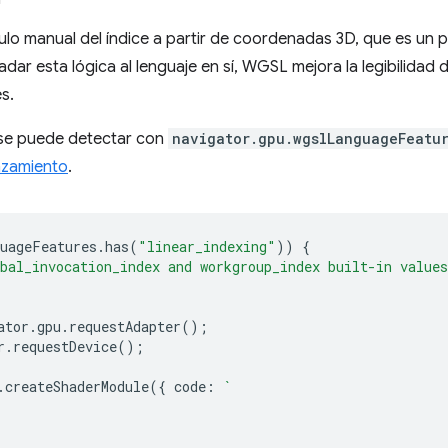
ulo manual del índice a partir de coordenadas 3D, que es un p
adar esta lógica al lenguaje en sí, WGSL mejora la legibilidad d
s.
 se puede detectar con
navigator.gpu.wgslLanguageFeatu
nzamiento
.
uageFeatures
.
has
(
"linear_indexing"
))
{
bal_invocation_index and workgroup_index built-in values
ator
.
gpu
.
requestAdapter
();
r
.
requestDevice
();
.
createShaderModule
({
code
:
`