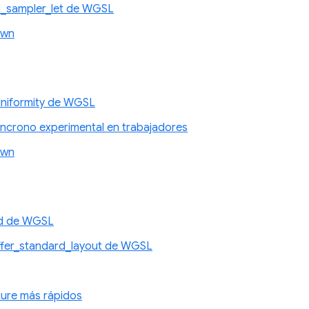
d_sampler_let de WGSL
awn
niformity de WGSL
íncrono experimental en trabajadores
awn
id de WGSL
ffer_standard_layout de WGSL
xture más rápidos