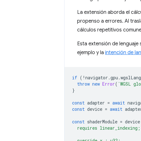
La extensión aborda el cálc
propenso a errores. Al trasl
cálculos repetitivos comune
Esta extensión de lenguaje
ejemplo y la
intención de la
if
(
!
navigator
.
gpu
.
wgslLang
throw
new
Error
(
`WGSL glo
}
const
adapter
=
await
navig
const
device
=
await
adapte
const
shaderModule
=
device
  requires linear_indexing;
  override x : u32;