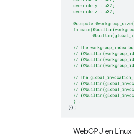
  override y : u32;
  override z : u32;
  @compute @workgroup_size
  fn main(@builtin(workgro
          @builtin(global_i
  // The workgroup_index bu
  // (@builtin(workgroup_i
  // (@builtin(workgroup_i
  // (@builtin(workgroup_i
  // The global_invocation_
  // (@builtin(global_invo
  // (@builtin(global_invo
  // (@builtin(global_invo
  }`
,
});
Web
GPU en Linux