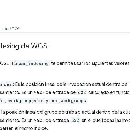
ril de 2026
ndexing de WGSL
 WGSL
linear_indexing
te permite usar los siguientes valore
index
: Es la posición lineal de la invocación actual dentro de 
amiento. Es un valor de entrada de
u32
calculado en funció
id
,
workgroup_size
y
num_workgroups
.
s la posición lineal del grupo de trabajo actual dentro de la cu
amiento. Es un valor de entrada
u32
en el que todas las in
arten el mismo índice.