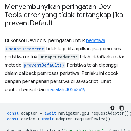
Menyembunyikan peringatan Dev
Tools error yang tidak tertangkap jika
prevent
Default
Di Konsol DevTools, peringatan untuk
peristiwa
uncapturederror
tidak lagi ditampilkan jika pemroses
peristiwa untuk
uncapturederror
telah didaftarkan dan
metode
preventDefault()
Peristiwa telah dipanggil
dalam callback pemroses peristiwa. Perilaku ini cocok
dengan penanganan peristiwa di JavaScript. Lihat
contoh berikut dan
masalah 40263619
.
const
adapter
=
await
navigator
.
gpu
.
requestAdapter
()
const
device
=
await
adapter
.
requestDevice
();
device
.
addEventListener
(
"uncapturederror"
,
(
event
)
=