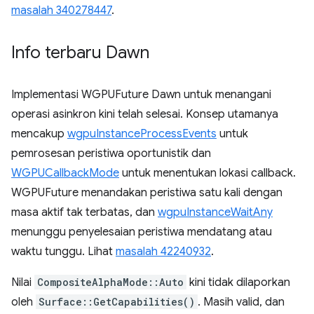
masalah 340278447
.
Info terbaru Dawn
Implementasi WGPUFuture Dawn untuk menangani
operasi asinkron kini telah selesai. Konsep utamanya
mencakup
wgpuInstanceProcessEvents
untuk
pemrosesan peristiwa oportunistik dan
WGPUCallbackMode
untuk menentukan lokasi callback.
WGPUFuture menandakan peristiwa satu kali dengan
masa aktif tak terbatas, dan
wgpuInstanceWaitAny
menunggu penyelesaian peristiwa mendatang atau
waktu tunggu. Lihat
masalah 42240932
.
Nilai
CompositeAlphaMode::Auto
kini tidak dilaporkan
oleh
Surface::GetCapabilities()
. Masih valid, dan