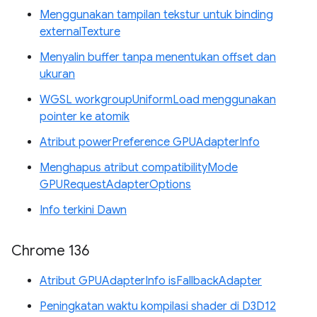
Menggunakan tampilan tekstur untuk binding
externalTexture
Menyalin buffer tanpa menentukan offset dan
ukuran
WGSL workgroupUniformLoad menggunakan
pointer ke atomik
Atribut powerPreference GPUAdapterInfo
Menghapus atribut compatibilityMode
GPURequestAdapterOptions
Info terkini Dawn
Chrome 136
Atribut GPUAdapterInfo isFallbackAdapter
Peningkatan waktu kompilasi shader di D3D12