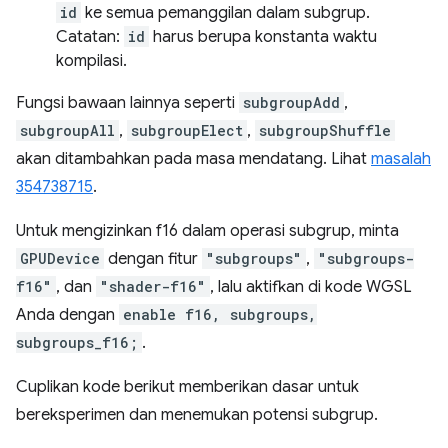
id
ke semua pemanggilan dalam subgrup.
Catatan:
id
harus berupa konstanta waktu
kompilasi.
Fungsi bawaan lainnya seperti
subgroupAdd
,
subgroupAll
,
subgroupElect
,
subgroupShuffle
akan ditambahkan pada masa mendatang. Lihat
masalah
354738715
.
Untuk mengizinkan f16 dalam operasi subgrup, minta
GPUDevice
dengan fitur
"subgroups"
,
"subgroups-
f16"
, dan
"shader-f16"
, lalu aktifkan di kode WGSL
Anda dengan
enable f16, subgroups,
subgroups_f16;
.
Cuplikan kode berikut memberikan dasar untuk
bereksperimen dan menemukan potensi subgrup.