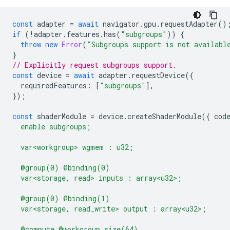
const
adapter
=
await
navigator
.
gpu
.
requestAdapter
()
if
(
!
adapter
.
features
.
has
(
"subgroups"
))
{
throw
new
Error
(
"Subgroups support is not availabl
}
// Explicitly request subgroups support.
const
device
=
await
adapter
.
requestDevice
({
requiredFeatures
:
[
"subgroups"
],
});
const
shaderModule
=
device
.
createShaderModule
({
cod
  enable subgroups;
  var<workgroup> wgmem : u32;
  @group(0) @binding(0)
  var<storage, read> inputs : array<u32>;
  @group(0) @binding(1)
  var<storage, read_write> output : array<u32>;
  @compute @workgroup_size(64)