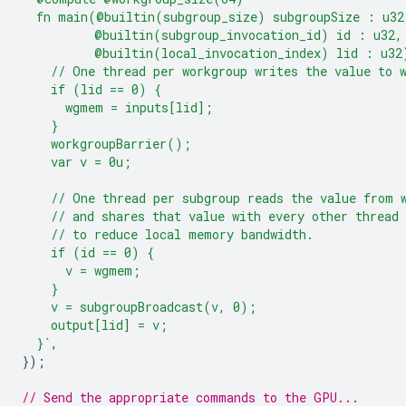
  fn main(@builtin(subgroup_size) subgroupSize : u32
          @builtin(subgroup_invocation_id) id : u32,
          @builtin(local_invocation_index) lid : u32
    // One thread per workgroup writes the value to 
    if (lid == 0) {
      wgmem = inputs[lid];
    }
    workgroupBarrier();
    var v = 0u;
    // One thread per subgroup reads the value from 
    // and shares that value with every other thread 
    // to reduce local memory bandwidth.
    if (id == 0) {
      v = wgmem;
    }
    v = subgroupBroadcast(v, 0);
    output[lid] = v;
  }`
,
});
// Send the appropriate commands to the GPU...