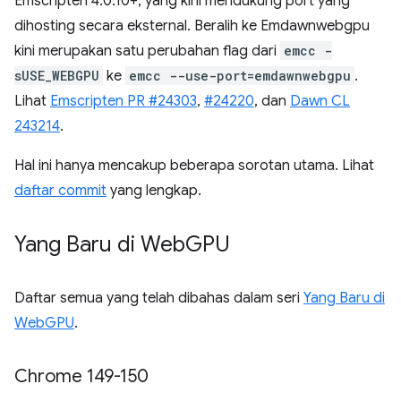
Emscripten 4.0.10+, yang kini mendukung port yang
dihosting secara eksternal. Beralih ke Emdawnwebgpu
kini merupakan satu perubahan flag dari
emcc -
sUSE_WEBGPU
ke
emcc --use-port=emdawnwebgpu
.
Lihat
Emscripten PR #24303
,
#24220
, dan
Dawn CL
243214
.
Hal ini hanya mencakup beberapa sorotan utama. Lihat
daftar commit
yang lengkap.
Yang Baru di Web
GPU
Daftar semua yang telah dibahas dalam seri
Yang Baru di
WebGPU
.
Chrome 149-150