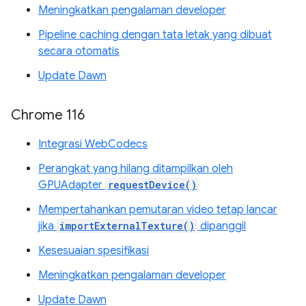
Meningkatkan pengalaman developer
Pipeline caching dengan tata letak yang dibuat
secara otomatis
Update Dawn
Chrome 116
Integrasi WebCodecs
Perangkat yang hilang ditampilkan oleh
GPUAdapter
requestDevice()
Mempertahankan pemutaran video tetap lancar
jika
importExternalTexture()
dipanggil
Kesesuaian spesifikasi
Meningkatkan pengalaman developer
Update Dawn