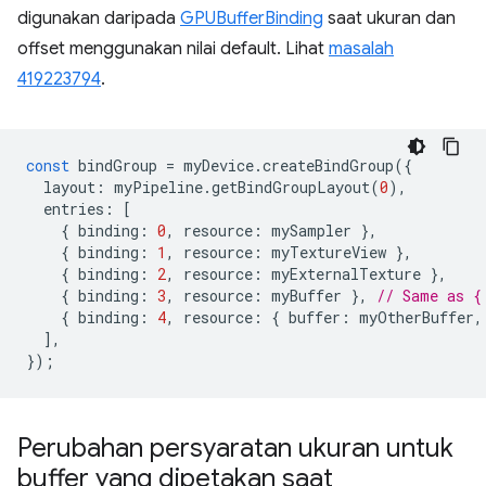
digunakan daripada
GPUBufferBinding
saat ukuran dan
offset menggunakan nilai default. Lihat
masalah
419223794
.
const
bindGroup
=
myDevice
.
createBindGroup
({
layout
:
myPipeline
.
getBindGroupLayout
(
0
),
entries
:
[
{
binding
:
0
,
resource
:
mySampler
},
{
binding
:
1
,
resource
:
myTextureView
},
{
binding
:
2
,
resource
:
myExternalTexture
},
{
binding
:
3
,
resource
:
myBuffer
},
// Same as {
{
binding
:
4
,
resource
:
{
buffer
:
myOtherBuffer
,
],
});
Perubahan persyaratan ukuran untuk
buffer yang dipetakan saat