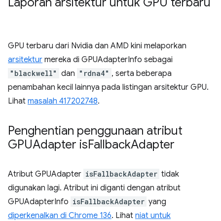
Laporan arsitektur untuk GPU terbaru
GPU terbaru dari Nvidia dan AMD kini melaporkan
arsitektur
mereka di GPUAdapterInfo sebagai
"blackwell"
dan
"rdna4"
, serta beberapa
penambahan kecil lainnya pada listingan arsitektur GPU.
Lihat
masalah 417202748
.
Penghentian penggunaan atribut
GPUAdapter is
Fallback
Adapter
Atribut GPUAdapter
isFallbackAdapter
tidak
digunakan lagi. Atribut ini diganti dengan atribut
GPUAdapterInfo
isFallbackAdapter
yang
diperkenalkan di Chrome 136
. Lihat
niat untuk