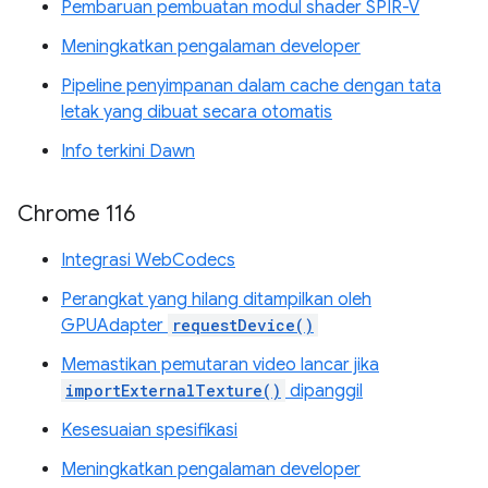
Pembaruan pembuatan modul shader SPIR-V
Meningkatkan pengalaman developer
Pipeline penyimpanan dalam cache dengan tata
letak yang dibuat secara otomatis
Info terkini Dawn
Chrome 116
Integrasi WebCodecs
Perangkat yang hilang ditampilkan oleh
GPUAdapter
requestDevice()
Memastikan pemutaran video lancar jika
importExternalTexture()
dipanggil
Kesesuaian spesifikasi
Meningkatkan pengalaman developer