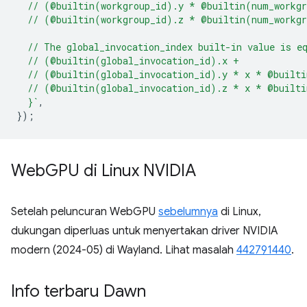
  // (@builtin(workgroup_id).y * @builtin(num_workg
  // (@builtin(workgroup_id).z * @builtin(num_workg
  // The global_invocation_index built-in value is e
  // (@builtin(global_invocation_id).x +
  // (@builtin(global_invocation_id).y * x * @built
  // (@builtin(global_invocation_id).z * x * @built
  }`
,
});
Web
GPU di Linux NVIDIA
Setelah peluncuran WebGPU
sebelumnya
di Linux,
dukungan diperluas untuk menyertakan driver NVIDIA
modern (2024-05) di Wayland. Lihat masalah
442791440
.
Info terbaru Dawn