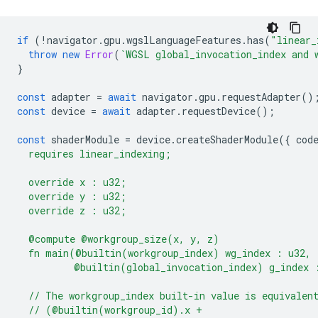
if
(
!
navigator
.
gpu
.
wgslLanguageFeatures
.
has
(
"linear_
throw
new
Error
(
`WGSL global_invocation_index and 
}
const
adapter
=
await
navigator
.
gpu
.
requestAdapter
()
const
device
=
await
adapter
.
requestDevice
();
const
shaderModule
=
device
.
createShaderModule
({
cod
  requires linear_indexing;
  override x : u32;
  override y : u32;
  override z : u32;
  @compute @workgroup_size(x, y, z)
  fn main(@builtin(workgroup_index) wg_index : u32,
          @builtin(global_invocation_index) g_index 
  // The workgroup_index built-in value is equivalen
  // (@builtin(workgroup_id).x +