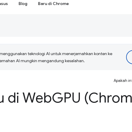
asus
Blog
Baru di Chrome
menggunakan teknologi AI untuk menerjemahkan konten ke
erjemahan AI mungkin mengandung kesalahan.
Apakah in
u di Web
GPU (Chrom