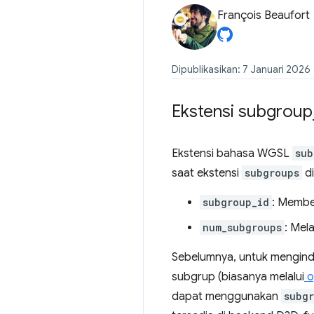
François Beaufort
Dipublikasikan: 7 Januari 2026
Ekstensi subgroup
Ekstensi bahasa WGSL
sub
saat ekstensi
subgroups
di
subgroup_id
: Membe
num_subgroups
: Mel
Sebelumnya, untuk mengind
subgrup (biasanya melalui
o
dapat menggunakan
subg