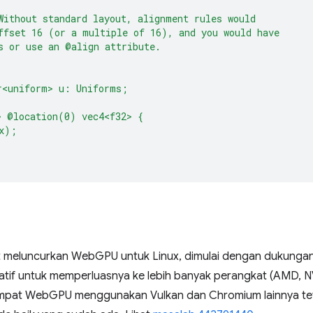
Without standard layout, alignment rules would
ffset 16 (or a multiple of 16), and you would have
s or use an @align attribute.
r<uniform> u: Uniforms;
> @location(0) vec4<f32> {
x);
meluncurkan WebGPU untuk Linux, dimulai dengan dukungan 
atif untuk memperluasnya ke lebih banyak perangkat (AMD, NV
empat WebGPU menggunakan Vulkan dan Chromium lainnya 