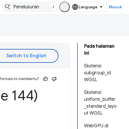
/
Masuk
Pada halaman
ini
Ekstensi
subgroup_id
formasi ini membantu?
WGSL
e 144)
Ekstensi
uniform_buffer
_standard_layo
ut WGSL
WebGPU di