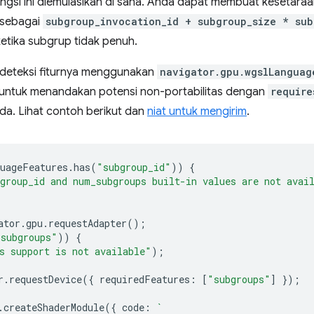
ungsi ini diemulasikan di sana. Anda dapat membuat kesetara
sebagai
subgroup_invocation_id + subgroup_size * sub
etika subgrup tidak penuh.
dideteksi fiturnya menggunakan
navigator.gpu.wgslLanguag
 untuk menandakan potensi non-portabilitas dengan
require
a. Lihat contoh berikut dan
niat untuk mengirim
.
uageFeatures
.
has
(
"subgroup_id"
))
{
group_id and num_subgroups built-in values are not avai
ator
.
gpu
.
requestAdapter
();
"subgroups"
))
{
s support is not available"
);
r
.
requestDevice
({
requiredFeatures
:
[
"subgroups"
]
});
.
createShaderModule
({
code
:
`