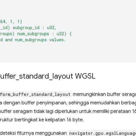
(64, 1, 1)
p_id) subgroup_id : u32,
groups) num_subgroups : u32) {
d and num_subgroups values.
uffer
_
standard
_
layout WGSL
form_buffer_standard_layout
memungkinkan buffer sera
ma dengan buffer penyimpanan, sehingga memudahkan berbagi
 buffer seragam tidak lagi diperlukan untuk memiliki perataan 
ruktur bertingkat ke kelipatan 16 byte.
dideteksi fiturnya menggunakan
navigator.gpu.wgslLanguag