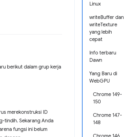
Linux
writeBuffer dan
writeTexture
yang lebih
cepat
Info terbaru
Dawn
 berikut dalam grup kerja
Yang Baru di
WebGPU
Chrome 149-
150
us merekonstruksi ID
Chrome 147-
g-tindih. Sekarang Anda
148
rena fungsi ini belum
Chrome 146