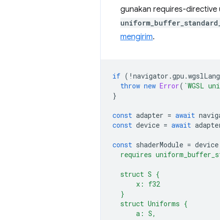
gunakan requires-directive
uniform_buffer_standard
mengirim
.
if
(
!
navigator
.
gpu
.
wgslLang
throw
new
Error
(
`WGSL uni
}
const
adapter
=
await
navig
const
device
=
await
adapte
const
shaderModule
=
device
  requires uniform_buffer_s
  struct S {
      x: f32
  }
  struct Uniforms {
      a: S,