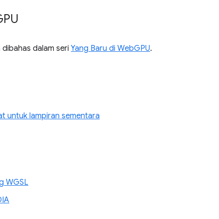
GPU
h dibahas dalam seri
Yang Baru di WebGPU
.
tat untuk lampiran sementara
ing WGSL
DIA