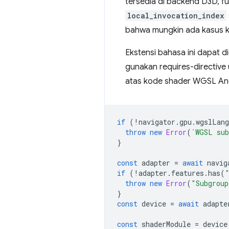
tersedia di backend D3D, f
local_invocation_index
bahwa mungkin ada kasus k
Ekstensi bahasa ini dapat 
gunakan requires-directive
atas kode shader WGSL And
if
(
!
navigator
.
gpu
.
wgslLang
throw
new
Error
(
`WGSL sub
}
const
adapter
=
await
navig
if
(
!
adapter
.
features
.
has
(
throw
new
Error
(
"Subgroup
}
const
device
=
await
adapte
const
shaderModule
=
device