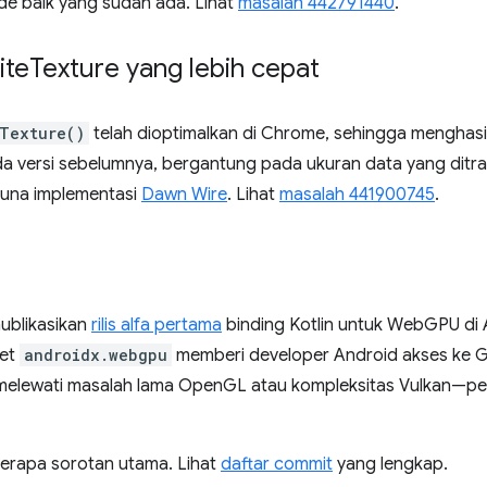
de baik yang sudah ada. Lihat
masalah 442791440
.
ite
Texture yang lebih cepat
eTexture()
telah dioptimalkan di Chrome, sehingga menghas
da versi sebelumnya, bergantung pada ukuran data yang ditran
una implementasi
Dawn Wire
. Lihat
masalah 441900745
.
ublikasikan
rilis alfa pertama
binding Kotlin untuk WebGPU di 
ket
androidx.webgpu
memberi developer Android akses ke 
 melewati masalah lama OpenGL atau kompleksitas Vulkan—
erapa sorotan utama. Lihat
daftar commit
yang lengkap.