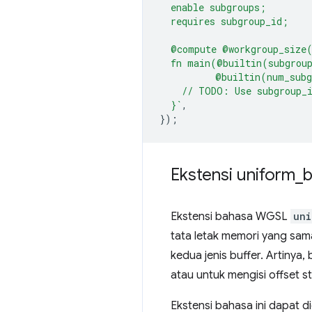
  enable subgroups;
  requires subgroup_id;
  @compute @workgroup_size
  fn main(@builtin(subgrou
          @builtin(num_sub
    // TODO: Use subgroup_i
  }`
,
});
Ekstensi uniform
_
b
Ekstensi bahasa WGSL
uni
tata letak memori yang sa
kedua jenis buffer. Artinya,
atau untuk mengisi offset st
Ekstensi bahasa ini dapat 