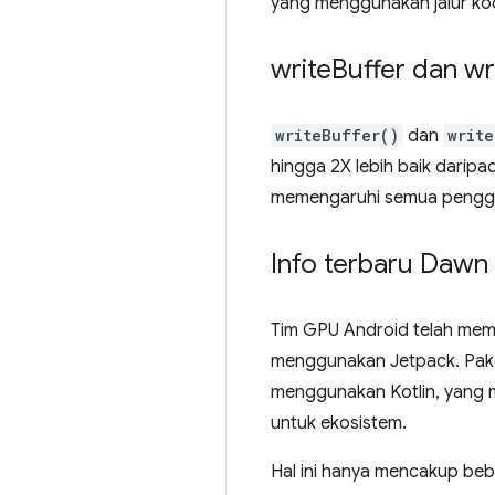
yang menggunakan jalur ko
write
Buffer dan wr
writeBuffer()
dan
writ
hingga 2X lebih baik daripa
memengaruhi semua pengg
Info terbaru Dawn
Tim GPU Android telah mem
menggunakan Jetpack. Pa
menggunakan Kotlin, yang
untuk ekosistem.
Hal ini hanya mencakup beb