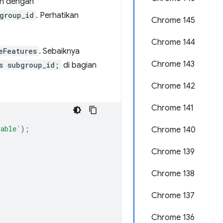
an dengan
group_id
. Perhatikan
Chrome 145
Chrome 144
eFeatures
. Sebaiknya
Chrome 143
s subgroup_id;
di bagian
Chrome 142
Chrome 141
lable`
);
Chrome 140
Chrome 139
Chrome 138
Chrome 137
Chrome 136