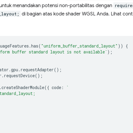
 untuk menandakan potensi non-portabilitas dengan
require
_layout;
di bagian atas kode shader WGSL Anda. Lihat cont
uageFeatures
.
has
(
"uniform_buffer_standard_layout"
))
{
form buffer standard layout is not available`
);
ator
.
gpu
.
requestAdapter
();
r
.
requestDevice
();
.
createShaderModule
({
code
:
`
tandard_layout;