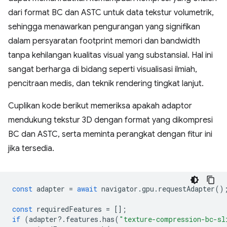
dari format BC dan ASTC untuk data tekstur volumetrik,
sehingga menawarkan pengurangan yang signifikan
dalam persyaratan footprint memori dan bandwidth
tanpa kehilangan kualitas visual yang substansial. Hal ini
sangat berharga di bidang seperti visualisasi ilmiah,
pencitraan medis, dan teknik rendering tingkat lanjut.
Cuplikan kode berikut memeriksa apakah adaptor
mendukung tekstur 3D dengan format yang dikompresi
BC dan ASTC, serta meminta perangkat dengan fitur ini
jika tersedia.
const
adapter
=
await
navigator
.
gpu
.
requestAdapter
()
const
requiredFeatures
=
[];
if
(
adapter
?
.
features
.
has
(
"texture-compression-bc-sl