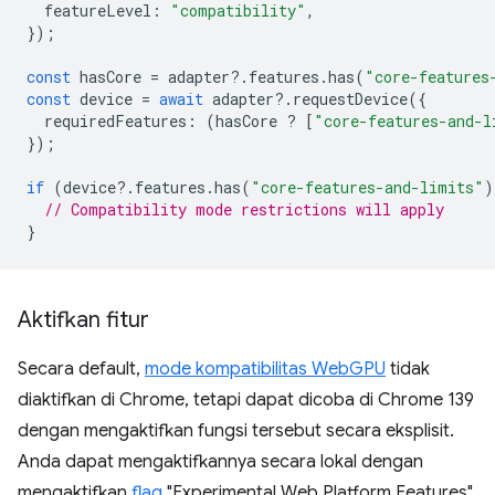
featureLevel
:
"compatibility"
,
});
const
hasCore
=
adapter
?
.
features
.
has
(
"core-features
const
device
=
await
adapter
?
.
requestDevice
({
requiredFeatures
:
(
hasCore
?
[
"core-features-and-l
});
if
(
device
?
.
features
.
has
(
"core-features-and-limits"
)
// Compatibility mode restrictions will apply
}
Aktifkan fitur
Secara default,
mode kompatibilitas WebGPU
tidak
diaktifkan di Chrome, tetapi dapat dicoba di Chrome 139
dengan mengaktifkan fungsi tersebut secara eksplisit.
Anda dapat mengaktifkannya secara lokal dengan
mengaktifkan
flag
"Experimental Web Platform Features"