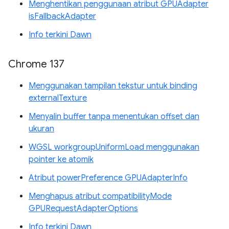
Menghentikan penggunaan atribut GPUAdapter
isFallbackAdapter
Info terkini Dawn
Chrome 137
Menggunakan tampilan tekstur untuk binding
externalTexture
Menyalin buffer tanpa menentukan offset dan
ukuran
WGSL workgroupUniformLoad menggunakan
pointer ke atomik
Atribut powerPreference GPUAdapterInfo
Menghapus atribut compatibilityMode
GPURequestAdapterOptions
Info terkini Dawn