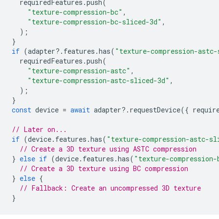
requiredFeatures
.
push
(
"texture-compression-bc"
,
"texture-compression-bc-sliced-3d"
,
);
}
if
(
adapter
?
.
features
.
has
(
"texture-compression-astc-
requiredFeatures
.
push
(
"texture-compression-astc"
,
"texture-compression-astc-sliced-3d"
,
);
}
const
device
=
await
adapter
?
.
requestDevice
({
requir
// Later on...
if
(
device
.
features
.
has
(
"texture-compression-astc-sl
// Create a 3D texture using ASTC compression
}
else
if
(
device
.
features
.
has
(
"texture-compression-
// Create a 3D texture using BC compression
}
else
{
// Fallback: Create an uncompressed 3D texture
}