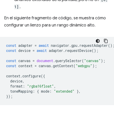
1]
.
En el siguiente fragmento de código, se muestra cómo
configurar un lienzo para un rango dinámico alto.
const
adapter
=
await
navigator
.
gpu
.
requestAdapter
()
const
device
=
await
adapter
.
requestDevice
();
const
canvas
=
document
.
querySelector
(
"canvas"
);
const
context
=
canvas
.
getContext
(
"webgpu"
);
context
.
configure
({
device
,
format
:
"rgba16float"
,
toneMapping
:
{
mode
:
"extended"
},
});