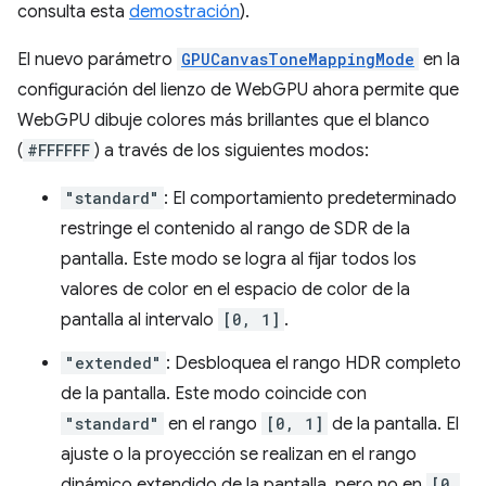
consulta esta
demostración
).
El nuevo parámetro
GPUCanvasToneMappingMode
en la
configuración del lienzo de WebGPU ahora permite que
WebGPU dibuje colores más brillantes que el blanco
(
#FFFFFF
) a través de los siguientes modos:
"standard"
: El comportamiento predeterminado
restringe el contenido al rango de SDR de la
pantalla. Este modo se logra al fijar todos los
valores de color en el espacio de color de la
pantalla al intervalo
[0, 1]
.
"extended"
: Desbloquea el rango HDR completo
de la pantalla. Este modo coincide con
"standard"
en el rango
[0, 1]
de la pantalla. El
ajuste o la proyección se realizan en el rango
dinámico extendido de la pantalla, pero no en
[0,