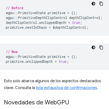
// Before
wgpu
::
PrimitiveState
primitive
=
{};
wgpu
::
PrimitiveDepthClipControl
depthClipControl
;
depthClipControl
.
unclippedDepth
=
true
;
primitive
.
nextInChain
=
&
depthClipControl
;
// Now
wgpu
::
PrimitiveState
primitive
=
{};
primitive
.
unclippedDepth
=
true
;
Esto solo abarca algunos de los aspectos destacados
clave. Consulta la
lista exhaustiva de confirmaciones
.
Novedades de Web
GPU