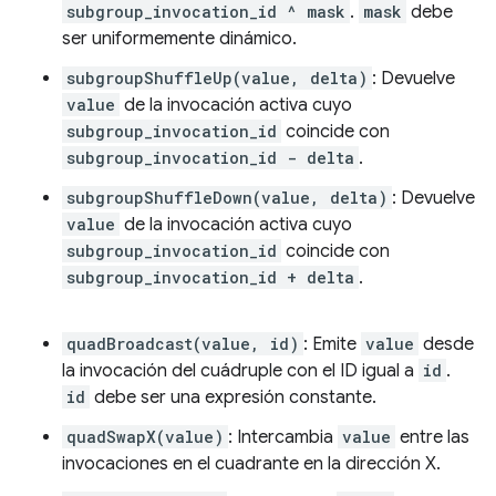
subgroup_invocation_id ^ mask
.
mask
debe
ser uniformemente dinámico.
subgroupShuffleUp(value, delta)
: Devuelve
value
de la invocación activa cuyo
subgroup_invocation_id
coincide con
subgroup_invocation_id - delta
.
subgroupShuffleDown(value, delta)
: Devuelve
value
de la invocación activa cuyo
subgroup_invocation_id
coincide con
subgroup_invocation_id + delta
.
quadBroadcast(value, id)
: Emite
value
desde
la invocación del cuádruple con el ID igual a
id
.
id
debe ser una expresión constante.
quadSwapX(value)
: Intercambia
value
entre las
invocaciones en el cuadrante en la dirección X.