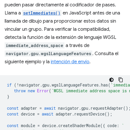
pueden pasar directamente al codificador de pases.
Llama a
setImmediates()
en JavaScript antes de una
llamada de dibujo para proporcionar estos datos sin
vincular un grupo. Para verificar la compatibilidad,
detecta la función de la extensión de lenguaje WGSL
immediate_address_space
a través de
navigator.gpu.wgslLanguageFeatures
. Consulta el
siguiente ejemplo y la
intención de envío
.
if
(
!
navigator
.
gpu
.
wgslLanguageFeatures
.
has
(
'immedia
throw
new
Error
(
`WGSL immediate address space is 
}
const
adapter
=
await
navigator
.
gpu
.
requestAdapter
()
const
device
=
await
adapter
.
requestDevice
();
const
module
=
device
.
createShaderModule
({
code
:
`