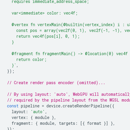
  requires immediate_address_space;
  var<immediate> color: vec4f;
  @vertex fn vertexMain(@builtin(vertex_index) i : u
    const pos = array(vec2f(0, 1), vec2f(-1, -1), ve
    return vec4f(pos[i], 0, 1);
  }
  @fragment fn fragmentMain() -> @location(0) vec4f 
    return color;
  }`
,
});
// Create render pass encoder (omitted)...
// By using layout: 'auto', WebGPU will automaticall
// required by the pipeline layout from the WGSL mod
const
pipeline
=
device
.
createRenderPipeline
({
layout
:
'auto'
,
vertex
:
{
module
},
fragment
:
{
module
,
targets
:
[{
format
}]
},
});