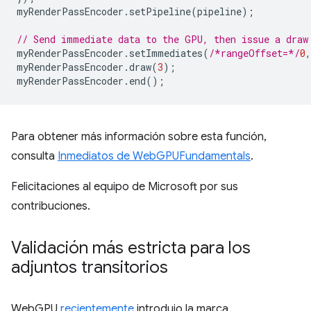
myRenderPassEncoder
.
setPipeline
(
pipeline
);
// Send immediate data to the GPU, then issue a draw
myRenderPassEncoder
.
setImmediates
(
/*rangeOffset=*/
0
,
myRenderPassEncoder
.
draw
(
3
);
myRenderPassEncoder
.
end
();
Para obtener más información sobre esta función,
consulta
Inmediatos de WebGPUFundamentals
.
Felicitaciones al equipo de Microsoft por sus
contribuciones.
Validación más estricta para los
adjuntos transitorios
WebGPU
recientemente
introdujo la marca