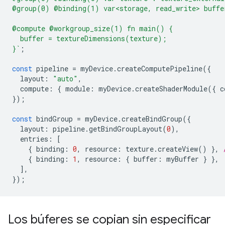
@group(0) @binding(1) var<storage, read_write> buffe
@compute @workgroup_size(1) fn main() {
  buffer = textureDimensions(texture);
}`
;
const
pipeline
=
myDevice
.
createComputePipeline
({
layout
:
"auto"
,
compute
:
{
module
:
myDevice
.
createShaderModule
({
c
});
const
bindGroup
=
myDevice
.
createBindGroup
({
layout
:
pipeline
.
getBindGroupLayout
(
0
),
entries
:
[
{
binding
:
0
,
resource
:
texture
.
createView
()
},
{
binding
:
1
,
resource
:
{
buffer
:
myBuffer
}
},
],
});
Los búferes se copian sin especificar