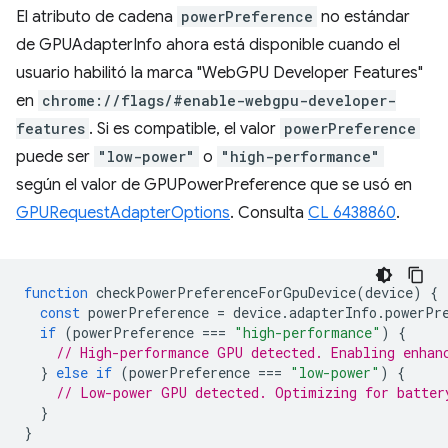
El atributo de cadena
powerPreference
no estándar
de GPUAdapterInfo ahora está disponible cuando el
usuario habilitó la marca "WebGPU Developer Features"
en
chrome://flags/#enable-webgpu-developer-
features
. Si es compatible, el valor
powerPreference
puede ser
"low-power"
o
"high-performance"
según el valor de GPUPowerPreference que se usó en
GPURequestAdapterOptions
. Consulta
CL 6438860
.
function
checkPowerPreferenceForGpuDevice
(
device
)
{
const
powerPreference
=
device
.
adapterInfo
.
powerPr
if
(
powerPreference
===
"high-performance"
)
{
// High-performance GPU detected. Enabling enhan
}
else
if
(
powerPreference
===
"low-power"
)
{
// Low-power GPU detected. Optimizing for batter
}
}