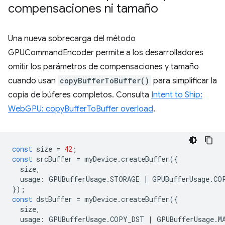
compensaciones ni tamaño
Una nueva sobrecarga del método
GPUCommandEncoder permite a los desarrolladores
omitir los parámetros de compensaciones y tamaño
cuando usan
copyBufferToBuffer()
para simplificar la
copia de búferes completos. Consulta
Intent to Ship:
WebGPU: copyBufferToBuffer overload
.
const
size
=
42
;
const
srcBuffer
=
myDevice
.
createBuffer
({
size
,
usage
:
GPUBufferUsage
.
STORAGE
|
GPUBufferUsage
.
CO
});
const
dstBuffer
=
myDevice
.
createBuffer
({
size
,
usage
:
GPUBufferUsage
.
COPY_DST
|
GPUBufferUsage
.
M