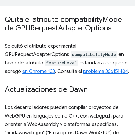
Quita el atributo compatibility
Mode
de GPURequest
Adapter
Options
Se quitó el atributo experimental
GPURequestAdapterOptions
compatibilityMode
en
favor del atributo
featureLevel
estandarizado que se
agregó
en Chrome 133
. Consulta el
problema 366151404
.
Actualizaciones de Dawn
Los desarrolladores pueden compilar proyectos de
WebGPU en lenguajes como C++, con webgpu.h para
orientar a WebAssembly y plataformas específicas.
"emdawnwebgpu" ("Emscripten Dawn WebGPU") de