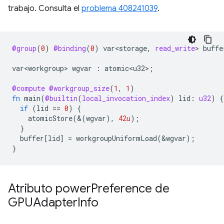
trabajo. Consulta el
problema 408241039
.
@group
(
0
)
@binding
(
0
)
var<storage
,
read_write
>
buffe
var<workgroup>
wgvar
:
atomic<u32>
;
@compute
@workgroup_size
(
1
,
1
)
fn
main
(
@builtin
(
local_invocation_index
)
lid
:
u32
)
{
if
(
lid
==
0
)
{
atomicStore
(&(
wgvar
),
42u
);
}
buffer
[
lid
]
=
workgroupUniformLoad
(
&
wgvar
);
}
Atributo power
Preference de
GPUAdapter
Info