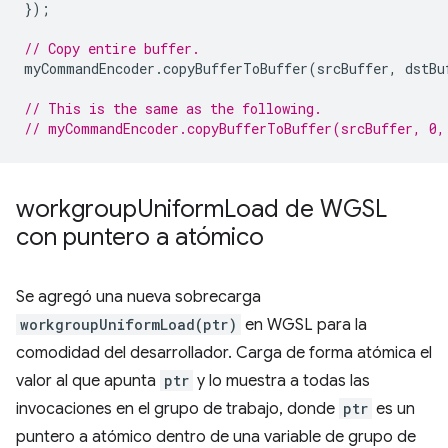
});
// Copy entire buffer.
myCommandEncoder
.
copyBufferToBuffer
(
srcBuffer
,
dstBu
// This is the same as the following.
// myCommandEncoder.copyBufferToBuffer(srcBuffer, 0,
workgroup
Uniform
Load de WGSL
con puntero a atómico
Se agregó una nueva sobrecarga
workgroupUniformLoad(ptr)
en WGSL para la
comodidad del desarrollador. Carga de forma atómica el
valor al que apunta
ptr
y lo muestra a todas las
invocaciones en el grupo de trabajo, donde
ptr
es un
puntero a atómico dentro de una variable de grupo de