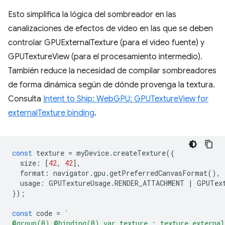
Esto simplifica la lógica del sombreador en las
canalizaciones de efectos de video en las que se deben
controlar GPUExternalTexture (para el video fuente) y
GPUTextureView (para el procesamiento intermedio).
También reduce la necesidad de compilar sombreadores
de forma dinámica según de dónde provenga la textura.
Consulta
Intent to Ship: WebGPU: GPUTextureView for
externalTexture binding
.
const
texture
=
myDevice
.
createTexture
({
size
:
[
42
,
42
],
format
:
navigator
.
gpu
.
getPreferredCanvasFormat
(),
usage
:
GPUTextureUsage
.
RENDER_ATTACHMENT
|
GPUTex
});
const
code
=
`
@group(0) @binding(0) var texture : texture_external