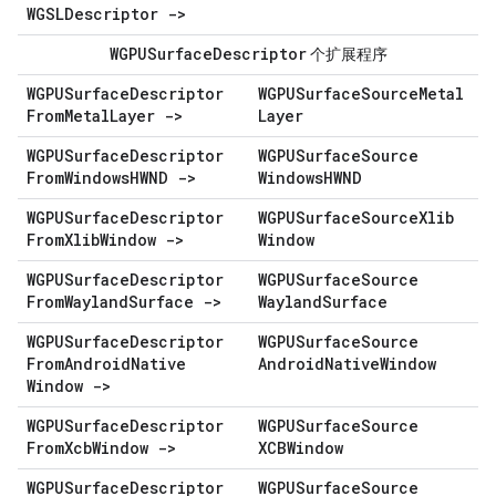
WGSLDescriptor ->
WGPUSurface
Descriptor
个扩展程序
WGPUSurface
Descriptor
WGPUSurface
Source
Metal
From
Metal
Layer ->
Layer
WGPUSurface
Descriptor
WGPUSurface
Source
From
Windows
HWND ->
Windows
HWND
WGPUSurface
Descriptor
WGPUSurface
Source
Xlib
From
Xlib
Window ->
Window
WGPUSurface
Descriptor
WGPUSurface
Source
From
Wayland
Surface ->
Wayland
Surface
WGPUSurface
Descriptor
WGPUSurface
Source
From
Android
Native
Android
Native
Window
Window ->
WGPUSurface
Descriptor
WGPUSurface
Source
From
Xcb
Window ->
XCBWindow
WGPUSurface
Descriptor
WGPUSurface
Source