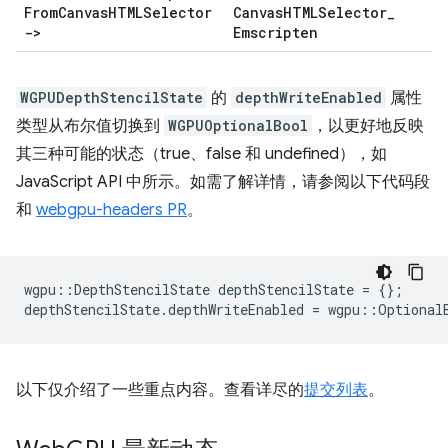
From
Canvas
HTMLSelector
Canvas
HTMLSelector
_
->
Emscripten
WGPUDepthStencilState
的
depthWriteEnabled
属性
类型从布尔值切换到
WGPUOptionalBool
，以更好地反映
其三种可能的状态（true、false 和 undefined），如
JavaScript API 中所示。如需了解详情，请参阅以下代码段
和
webgpu-headers PR
。
wgpu
::
DepthStencilState
depthStencilState
=
{};
depthStencilState
.
depthWriteEnabled
=
wgpu
::
Optional
以下仅介绍了一些重点内容。查看详尽的
提交列表
。