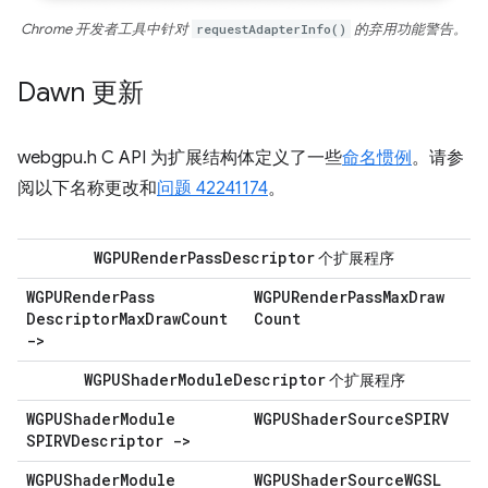
Chrome 开发者工具中针对
requestAdapterInfo()
的弃用功能警告。
Dawn 更新
webgpu.h C API 为扩展结构体定义了一些
命名惯例
。请参
阅以下名称更改和
问题 42241174
。
WGPURender
Pass
Descriptor
个扩展程序
WGPURender
Pass
WGPURender
Pass
Max
Draw
Descriptor
Max
Draw
Count
Count
->
WGPUShader
Module
Descriptor
个扩展程序
WGPUShader
Module
WGPUShader
Source
SPIRV
SPIRVDescriptor ->
WGPUShader
Module
WGPUShader
Source
WGSL