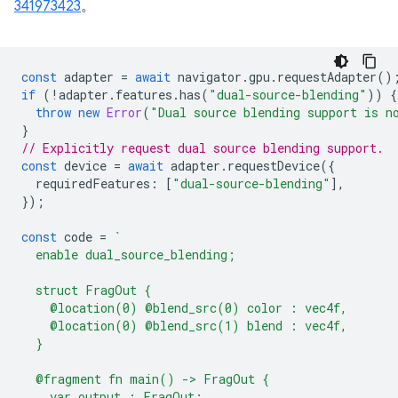
341973423
。
const
adapter
=
await
navigator
.
gpu
.
requestAdapter
()
if
(
!
adapter
.
features
.
has
(
"dual-source-blending"
))
{
throw
new
Error
(
"Dual source blending support is n
}
// Explicitly request dual source blending support.
const
device
=
await
adapter
.
requestDevice
({
requiredFeatures
:
[
"dual-source-blending"
],
});
const
code
=
`
  enable dual_source_blending;
  struct FragOut {
    @location(0) @blend_src(0) color : vec4f,
    @location(0) @blend_src(1) blend : vec4f,
  }
  @fragment fn main() -> FragOut {
    var output : FragOut;