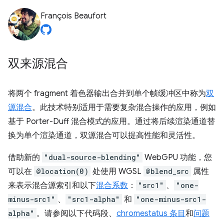
François Beaufort
双来源混合
将两个 fragment 着色器输出合并到单个帧缓冲区中称为
双
源混合
。此技术特别适用于需要复杂混合操作的应用，例如
基于 Porter-Duff 混合模式的应用。通过将后续渲染通道替
换为单个渲染通道，双源混合可以提高性能和灵活性。
借助新的
"dual-source-blending"
WebGPU 功能，您
可以在
@location(0)
处使用 WGSL
@blend_src
属性
来表示混合源索引和以下
混合系数
：
"src1"
、
"one-
minus-src1"
、
"src1-alpha"
和
"one-minus-src1-
alpha"
。请参阅以下代码段、
chromestatus 条目
和
问题