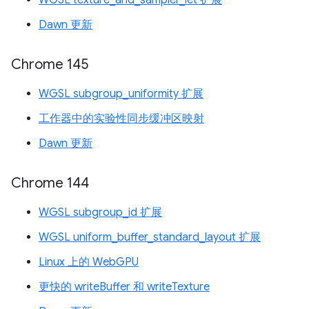
WGSL texture_and_sampler_let 扩展
Dawn 更新
Chrome 145
WGSL subgroup_uniformity 扩展
工作器中的实验性同步缓冲区映射
Dawn 更新
Chrome 144
WGSL subgroup_id 扩展
WGSL uniform_buffer_standard_layout 扩展
Linux 上的 WebGPU
更快的 writeBuffer 和 writeTexture