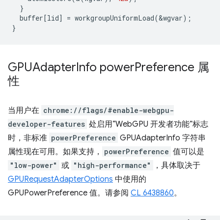
}
buffer
[
lid
]
=
workgroupUniformLoad
(
&
wgvar
);
}
GPUAdapter
Info power
Preference 属
性
当用户在
chrome://flags/#enable-webgpu-
developer-features
处启用“WebGPU 开发者功能”标志
时，非标准
powerPreference
GPUAdapterInfo 字符串
属性现在可用。如果支持，
powerPreference
值可以是
"low-power"
或
"high-performance"
，具体取决于
GPURequestAdapterOptions
中使用的
GPUPowerPreference 值。请参阅
CL 6438860
。