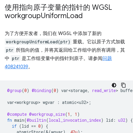
使用指向原子变量的指针的 WGSL
workgroup
Uniform
Load
为了方便开发者，我们在 WGSL 中添加了新的
workgroupUniformLoad(ptr)
重载。它以原子方式加载
ptr
所指向的值，并将其返回给工作组中的所有调用，其
中
ptr
是工作组变量中的指针到原子。请参阅
问题
408241039
。
@group
(
0
)
@binding
(
0
)
var<storage
,
read_write
>
buffe
var<workgroup>
wgvar
:
atomic<u32>
;
@compute
@workgroup_size
(
1
,
1
)
fn
main
(
@builtin
(
local_invocation_index
)
lid
:
u32
)
{
if
(
lid
==
0
)
{
atomicStore
(&(
wgvar
),
42u
);