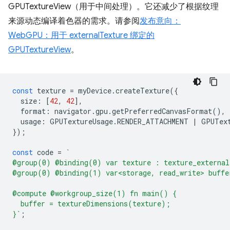
GPUTextureView（用于中间处理）。它还减少了根据纹理
来源动态编译着色器的需求。请参阅
发布意向：
WebGPU：用于 externalTexture 绑定的
GPUTextureView
。
const
texture
=
myDevice
.
createTexture
({
size
:
[
42
,
42
],
format
:
navigator
.
gpu
.
getPreferredCanvasFormat
(),
usage
:
GPUTextureUsage
.
RENDER_ATTACHMENT
|
GPUTex
});
const
code
=
`
@group(0) @binding(0) var texture : texture_external
@group(0) @binding(1) var<storage, read_write> buffe
@compute @workgroup_size(1) fn main() {
  buffer = textureDimensions(texture);
}`
;