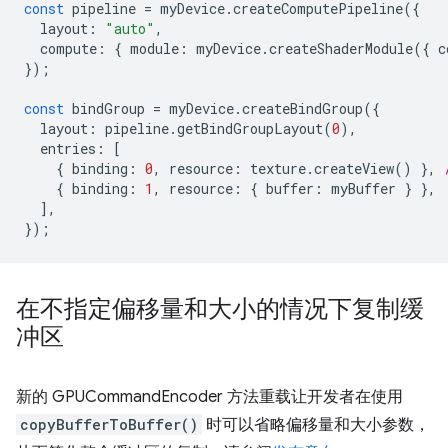
const
pipeline
=
myDevice
.
createComputePipeline
({
layout
:
"auto"
,
compute
:
{
module
:
myDevice
.
createShaderModule
({
c
});
const
bindGroup
=
myDevice
.
createBindGroup
({
layout
:
pipeline
.
getBindGroupLayout
(
0
),
entries
:
[
{
binding
:
0
,
resource
:
texture
.
createView
()
},
{
binding
:
1
,
resource
:
{
buffer
:
myBuffer
}
},
],
});
在不指定偏移量和大小的情况下复制缓
冲区
新的 GPUCommandEncoder 方法重载让开发者在使用
copyBufferToBuffer()
时可以省略偏移量和大小参数，