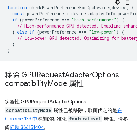
function
checkPowerPreferenceForGpuDevice
(
device
)
{
const
powerPreference
=
device
.
adapterInfo
.
powerPr
if
(
powerPreference
===
"high-performance"
)
{
// High-performance GPU detected. Enabling enhan
}
else
if
(
powerPreference
===
"low-power"
)
{
// Low-power GPU detected. Optimizing for batter
}
}
移除 GPURequest
Adapter
Options
compatibility
Mode 属性
实验性 GPURequestAdapterOptions
compatibilityMode
属性已被移除，取而代之的是
在
Chrome 133 中
添加的标准化
featureLevel
属性。请参
阅
问题 366151404
。