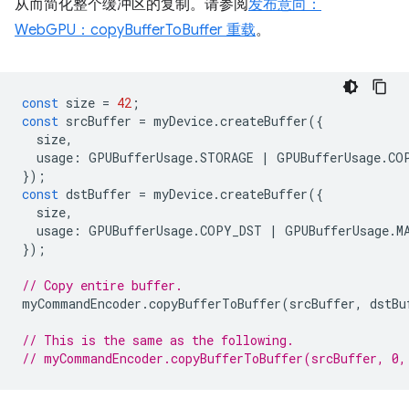
从而简化整个缓冲区的复制。请参阅
发布意向：
WebGPU：copyBufferToBuffer 重载
。
const
size
=
42
;
const
srcBuffer
=
myDevice
.
createBuffer
({
size
,
usage
:
GPUBufferUsage
.
STORAGE
|
GPUBufferUsage
.
CO
});
const
dstBuffer
=
myDevice
.
createBuffer
({
size
,
usage
:
GPUBufferUsage
.
COPY_DST
|
GPUBufferUsage
.
M
});
// Copy entire buffer.
myCommandEncoder
.
copyBufferToBuffer
(
srcBuffer
,
dstBu
// This is the same as the following.
// myCommandEncoder.copyBufferToBuffer(srcBuffer, 0,