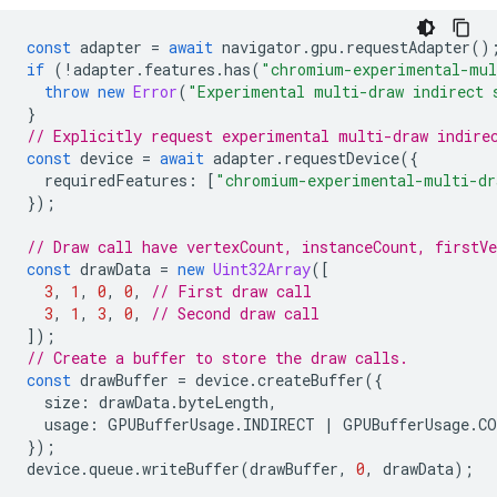
const
adapter
=
await
navigator
.
gpu
.
requestAdapter
()
if
(
!
adapter
.
features
.
has
(
"chromium-experimental-mul
throw
new
Error
(
"Experimental multi-draw indirect 
}
// Explicitly request experimental multi-draw indire
const
device
=
await
adapter
.
requestDevice
({
requiredFeatures
:
[
"chromium-experimental-multi-dr
});
// Draw call have vertexCount, instanceCount, firstV
const
drawData
=
new
Uint32Array
([
3
,
1
,
0
,
0
,
// First draw call
3
,
1
,
3
,
0
,
// Second draw call
]);
// Create a buffer to store the draw calls.
const
drawBuffer
=
device
.
createBuffer
({
size
:
drawData
.
byteLength
,
usage
:
GPUBufferUsage
.
INDIRECT
|
GPUBufferUsage
.
CO
});
device
.
queue
.
writeBuffer
(
drawBuffer
,
0
,
drawData
);