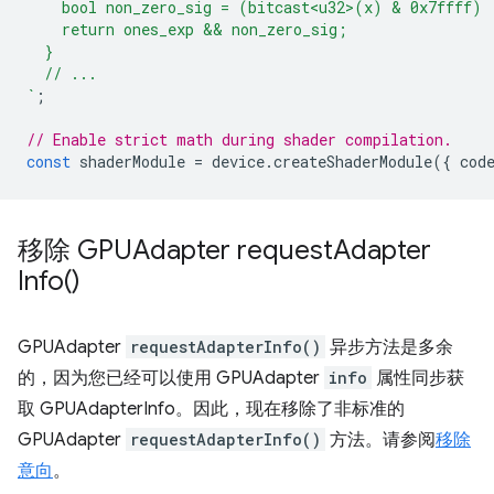
    bool non_zero_sig = (bitcast<u32>(x) & 0x7ffff) 
    return ones_exp && non_zero_sig;
  }
  // ...
`
;
// Enable strict math during shader compilation.
const
shaderModule
=
device
.
createShaderModule
({
cod
移除 GPUAdapter
request
Adapter
Info(
)
GPUAdapter
requestAdapterInfo()
异步方法是多余
的，因为您已经可以使用 GPUAdapter
info
属性同步获
取 GPUAdapterInfo。因此，现在移除了非标准的
GPUAdapter
requestAdapterInfo()
方法。请参阅
移除
意向
。