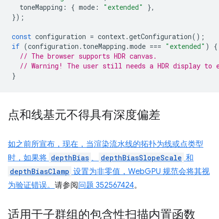
toneMapping
:
{
mode
:
"extended"
},
});
const
configuration
=
context
.
getConfiguration
();
if
(
configuration
.
toneMapping
.
mode
===
"extended"
)
{
// The browser supports HDR canvas.
// Warning! The user still needs a HDR display to 
}
点和线基元不得具有深度偏差
如之前所宣布，现在，当渲染流水线的拓扑为线或点类型
时，如果将
depthBias
、
depthBiasSlopeScale
和
depthBiasClamp
设置为非零值，WebGPU 规范会将其视
为验证错误。
请参阅
问题 352567424
。
适用于子群组的包含性扫描内置函数