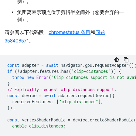
侧）。
负距离表示顶点位于剪辑半空间外（您要舍弃的一
侧）。
请参阅以下代码段、
chromestatus 条目
和
问题
358408571
。
const
adapter
=
await
navigator
.
gpu
.
requestAdapter
()
if
(
!
adapter
.
features
.
has
(
"clip-distances"
))
{
throw
new
Error
(
"Clip distances support is not ava
}
// Explicitly request clip distances support.
const
device
=
await
adapter
.
requestDevice
({
requiredFeatures
:
[
"clip-distances"
],
});
const
vertexShaderModule
=
device
.
createShaderModule
  enable clip_distances;