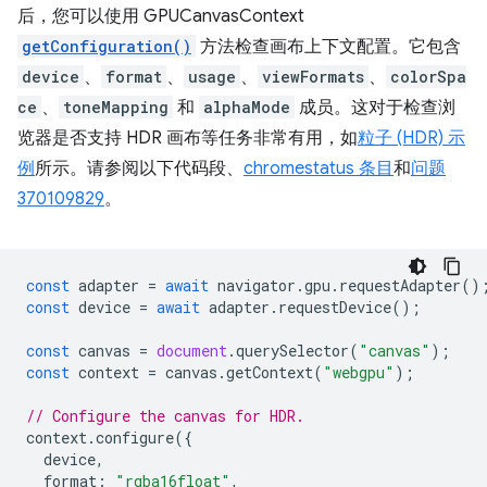
后，您可以使用 GPUCanvasContext
getConfiguration()
方法检查画布上下文配置。它包含
device
、
format
、
usage
、
viewFormats
、
colorSpa
ce
、
toneMapping
和
alphaMode
成员。这对于检查浏
览器是否支持 HDR 画布等任务非常有用，如
粒子 (HDR) 示
例
所示。请参阅以下代码段、
chromestatus 条目
和
问题
370109829
。
const
adapter
=
await
navigator
.
gpu
.
requestAdapter
()
const
device
=
await
adapter
.
requestDevice
();
const
canvas
=
document
.
querySelector
(
"canvas"
);
const
context
=
canvas
.
getContext
(
"webgpu"
);
// Configure the canvas for HDR.
context
.
configure
({
device
,
format
:
"rgba16float"
,