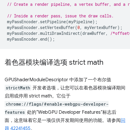
// Create a render pipeline, a vertex buffer, and a r
// Inside a render pass, issue the draw calls.
myPassEncoder
.
setPipeline
(
myPipeline
);
myPassEncoder
.
setVertexBuffer
(
0
,
myVertexBuffer
);
myPassEncoder
.
multiDrawIndirect
(
drawBuffer
,
/*offset
myPassEncoder
.
end
();
着色器模块编译选项 strict math
GPUShaderModuleDescriptor 中添加了一个布尔值
strictMath
开发者选项，让您可以在着色器模块编译期间
启用或停用 strict math。它位于
chrome://flags/#enable-webgpu-developer-
features
处的“WebGPU Developer Features”标志后
面，这意味着它是一项仅供开发期间使用的功能。请参阅
问
题 42241455
。