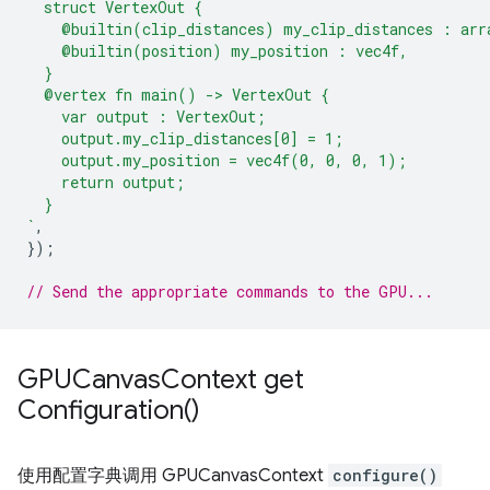
  struct VertexOut {
    @builtin(clip_distances) my_clip_distances : arr
    @builtin(position) my_position : vec4f,
  }
  @vertex fn main() -> VertexOut {
    var output : VertexOut;
    output.my_clip_distances[0] = 1;
    output.my_position = vec4f(0, 0, 0, 1);
    return output;
  }
`
,
});
// Send the appropriate commands to the GPU...
GPUCanvas
Context
get
Configuration(
)
使用配置字典调用 GPUCanvasContext
configure()