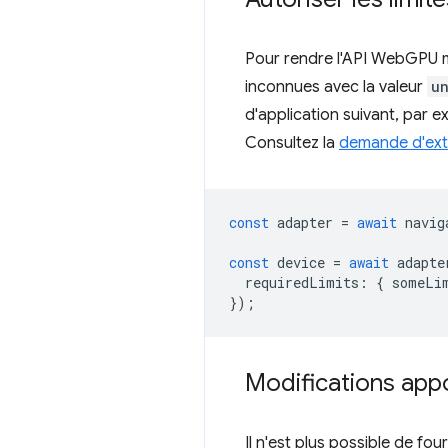
Pour rendre l'API WebGPU m
inconnues avec la valeur
u
d'application suivant, par 
Consultez la
demande d'extr
const
adapter
=
await
navig
const
device
=
await
adapte
requiredLimits
:
{
someLi
});
Modifications app
Il n'est plus possible de fo