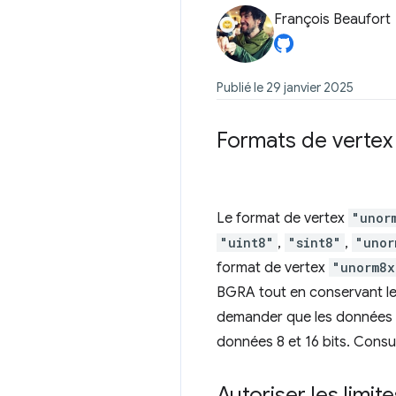
François Beaufort
Publié le 29 janvier 2025
Formats de vertex
Le format de vertex
"unor
"uint8"
,
"sint8"
,
"unor
format de vertex
"unorm8x
BGRA tout en conservant le
demander que les données né
données 8 et 16 bits. Consul
Autoriser les limi