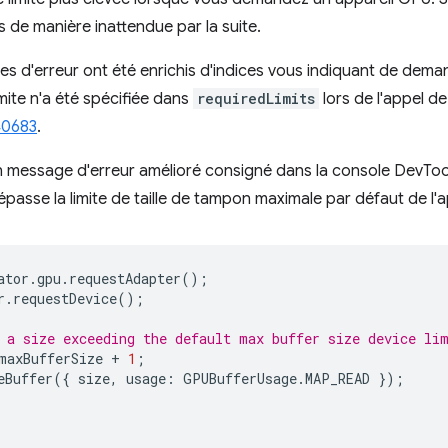
es de manière inattendue par la suite.
es d'erreur ont été enrichis d'indices vous indiquant de deman
mite n'a été spécifiée dans
requiredLimits
lors de l'appel d
40683
.
 message d'erreur amélioré consigné dans la console DevTools
passe la limite de taille de tampon maximale par défaut de l'a
ator
.
gpu
.
requestAdapter
();
r
.
requestDevice
();
 a size exceeding the default max buffer size device li
maxBufferSize
+
1
;
eBuffer
({
size
,
usage
:
GPUBufferUsage
.
MAP_READ
});