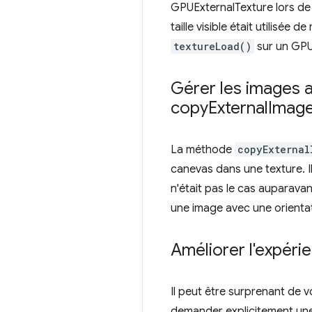
GPUExternalTexture lors de
taille visible était utilisée 
textureLoad()
sur un GPU
Gérer les images a
copy
External
Imag
La méthode
copyExternal
canevas dans une texture. I
n'était pas le cas auparava
une image avec une orientat
Améliorer l'expér
Il peut être surprenant de 
demander explicitement une 