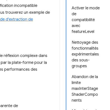
fication incompatible
Activer le mode
 Vous trouverez un exemple de
de
e d'extraction de
compatibilité
avec
featureLevel
Nettoyage des
fonctionnalités
expérimentales
 de réflexion complexe dans
des sous-
 par la plate-forme pour la
groupes
 les performances des
Abandon de la
limite
maxInterStage
ShaderCompo
nents
parente de