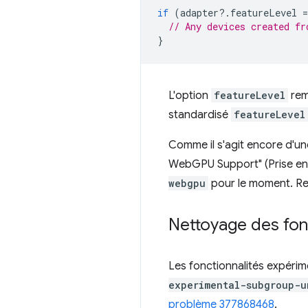
if
(
adapter
?
.
featureLevel
=
// Any devices created fr
}
L'option
featureLevel
rem
standardisé
featureLevel
Comme il s'agit encore d'un
WebGPU Support" (Prise en
webgpu
pour le moment. R
Nettoyage des fon
Les fonctionnalités expéri
experimental-subgroup-u
problème 377868468
.