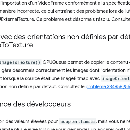
 l'importation d'un VideoFrame conformément à la spécificati
de manière incorrecte, ce qui entraînait des problèmes lors de l'ut
ExternalTexture. Ce problème est désormais résolu. Consulte
vec des orientations non définies par déf
e
To
Texture
ImageToTexture()
GPUQueue permet de copier le contenu d
l gère désormais correctement les images dont l'orientation n'
nt lorsque la source était une ImageBitmap avec
imageOrient
ion non définie par défaut. Consultez le
problème 38485895
ience des développeurs
voir des valeurs élevées pour
adapter.limits
, mais vous ne 
limite plus élevée lorsque vous demandez un appareil GPU. Si 