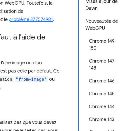
Mises à jour de
on WebGPU. Toutefois, la
Dawn
ilisation de
z le
problème 377574981
.
Nouveautés de
WebGPU
aut à l'aide de
Chrome 149-
150
Chrome 147-
'une image ou d'un
148
est pas celle par défaut. Ce
ation
"from-image"
ou
Chrome 146
6
.
Chrome 145
Chrome 144
Chrome 143
réalisez pas que vous devez
vous ne le faites pas, vous