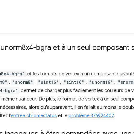
 unorm8x4-bgra et à un seul composant 
m8x4-bgra"
et les formats de vertex à un composant suivants
m8"
,
"snorm8"
,
"uint16"
,
"sint16"
,
"unorm16"
,
"snorm
4-bgra"
permet de charger plus facilement les couleurs de 
 même nuanceur. De plus, le format de vertex à un seul com
cessaires, alors qu'auparavant, il en fallait au moins le doub
tez l'
entrée chromestatus
et le
problème 376924407
.
tes inconnues à être demandées avec une v