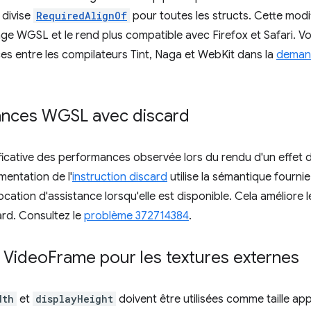
divise
RequiredAlignOf
pour toutes les structs. Cette modi
angage WGSL et le rend plus compatible avec Firefox et Safari.
es entre les compilateurs Tint, Naga et WebKit dans la
demand
ances WGSL avec discard
ificative des performances observée lors du rendu d'un effet
mentation de l'
instruction discard
utilise la sémantique fournie
ocation d'assistance lorsqu'elle est disponible. Cela améliore
ard. Consultez le
problème 372714384
.
e Video
Frame pour les textures externes
dth
et
displayHeight
doivent être utilisées comme taille ap