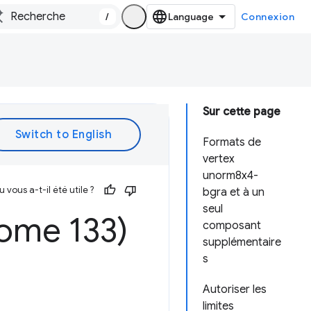
/
Connexion
Sur cette page
Formats de
vertex
unorm8x4-
vous a-t-il été utile ?
bgra et à un
seul
ome 133)
composant
supplémentaire
s
Autoriser les
limites