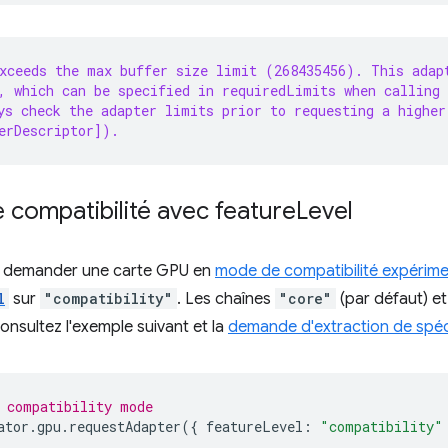
exceeds the max buffer size limit (268435456). This adap
, which can be specified in requiredLimits when calling
ys check the adapter limits prior to requesting a higher
erDescriptor]).
 compatibilité avec feature
Level
de demander une carte GPU en
mode de compatibilité expérime
l
sur
"compatibility"
. Les chaînes
"core"
(par défaut) e
onsultez l'exemple suivant et la
demande d'extraction de spéc
 compatibility mode
ator
.
gpu
.
requestAdapter
({
featureLevel
:
"compatibility"