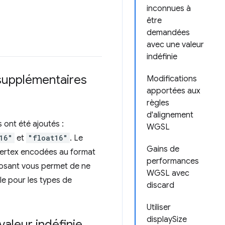
inconnues à
être
demandées
avec une valeur
indéfinie
supplémentaires
Modifications
apportées aux
règles
d'alignement
 ont été ajoutés :
WGSL
16"
et
"float16"
. Le
Gains de
vertex encodées au format
performances
posant vous permet de ne
WGSL avec
le pour les types de
discard
Utiliser
displaySize
aleur indéfinie