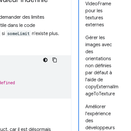
VideoFrame
pour les
 demander des limites
textures
externes
ile dans le code
si
someLimit
n'existe plus.
Gérer les
images avec
des
orientations
non définies
par défaut à
l'aide de
defined
copyExternalIm
ageToTexture
Améliorer
l'expérience
des
développeurs
uct, car il est désormais