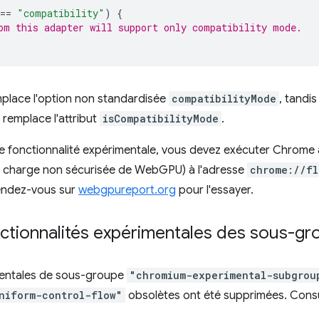
==
"compatibility"
)
{
om this adapter will support only compatibility mode.
place l'option non standardisée
compatibilityMode
, tandis
remplace l'attribut
isCompatibilityMode
.
e fonctionnalité expérimentale, vous devez exécuter Chrome a
 charge non sécurisée de WebGPU) à l'adresse
chrome://f
endez-vous sur
webgpureport.org
pour l'essayer.
ctionnalités expérimentales des sous-gr
mentales de sous-groupe
"chromium-experimental-subgrou
niform-control-flow"
obsolètes ont été supprimées. Consu