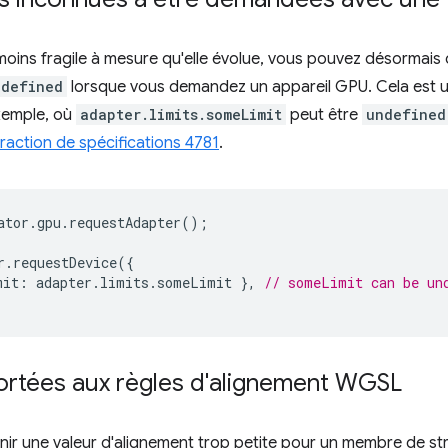
oins fragile à mesure qu'elle évolue, vous pouvez désormais
ndefined
lorsque vous demandez un appareil GPU. Cela est ut
exemple, où
adapter.limits.someLimit
peut être
undefined
action de spécifications 4781
.
ator
.
gpu
.
requestAdapter
();
r
.
requestDevice
({
mit
:
adapter
.
limits
.
someLimit
},
// someLimit can be un
ortées aux règles d'alignement WGSL
urnir une valeur d'alignement trop petite pour un membre de str