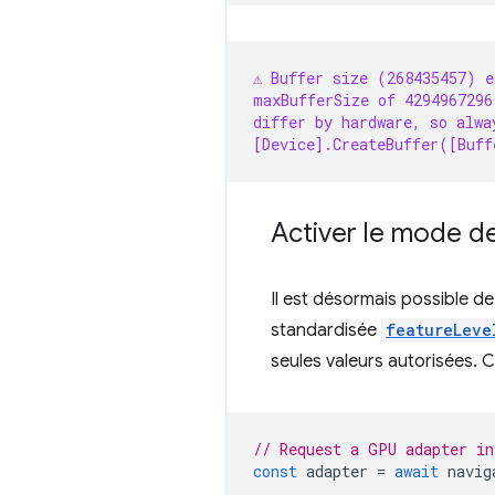
⚠️ Buffer size (268435457) 
maxBufferSize of 4294967296
differ by hardware, so alwa
[Device].CreateBuffer([Buff
Activer le mode de
Il est désormais possible 
standardisée
featureLeve
seules valeurs autorisées. C
// Request a GPU adapter in
const
adapter
=
await
navig