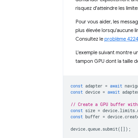
risquez d'atteindre les limit
Pour vous aider, les messag
plus élevée lorsqu'aucune li
Consultez le
problème 422
L'exemple suivant montre un
tampon GPU dont la taille dé
const
adapter
=
await
navig
const
device
=
await
adapte
// Create a GPU buffer with
const
size
=
device
.
limits
.
const
buffer
=
device
.
creat
device
.
queue
.
submit
([]);