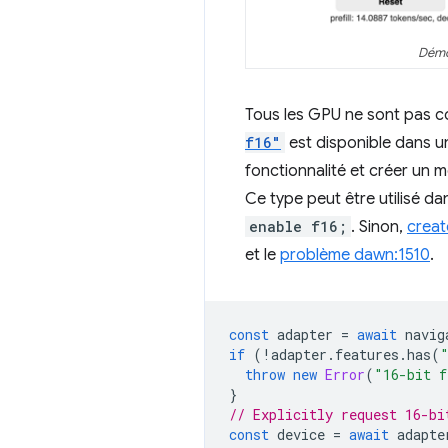
Démo
Tous les GPU ne sont pas com
f16"
est disponible dans 
fonctionnalité et créer un 
Ce type peut être utilisé d
enable f16;
. Sinon,
crea
et le
problème dawn:1510
.
const
adapter
=
await
navig
if
(
!
adapter
.
features
.
has
(
throw
new
Error
(
"16-bit f
}
// Explicitly request 16-bi
const
device
=
await
adapte