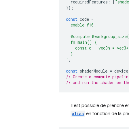
requiredFeatures
:
[
"shade
});
const
code
=
`
  enable f16;
  @compute @workgroup_size
  fn main() {
    const c : vec3h = vec3<
  }
`
;
const
shaderModule
=
device
// Create a compute pipelin
// and run the shader on th
Il est possible de prendre 
alias
en fonction de la pri