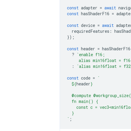
const
adapter
=
await
navig
const
hasShaderF16
=
adapte
const
device
=
await
adapte
requiredFeatures
:
hasShad
});
const
header
=
hasShaderF16
?
`enable f16;
     alias min16float = f16
:
`alias min16float = f32
const
code
=
`
${
header
}
  @compute @workgroup_size
  fn main() {
    const c = vec3<min16flo
  }
`
;