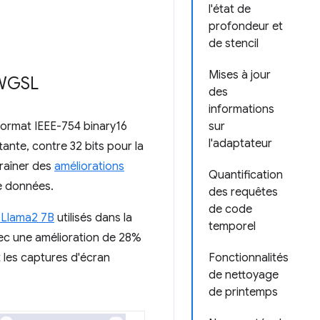
l'état de
profondeur et
de stencil
Mises à jour
 WGSL
des
informations
 format IEEE-754 binary16
sur
l'adaptateur
ttante, contre 32 bits pour la
ntraîner des
améliorations
Quantification
de données.
des requêtes
de code
 Llama2 7B
utilisés dans la
temporel
vec une amélioration de 28%
 les captures d'écran
Fonctionnalités
de nettoyage
de printemps