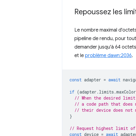
Repoussez les limi
Le nombre maximal d'octets 
pipeline de rendu, pour tout
demander jusqu'à 64 octets e
et le
problème dawn:2036
.
const
adapter
=
await
navig
if
(
adapter
.
limits
.
maxColor
// When the desired limit
// a code path that does 
// their device does not 
}
// Request highest limit of
const
device
=
await
adapte