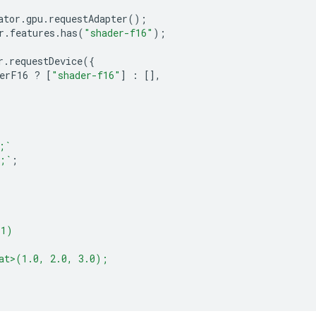
ator
.
gpu
.
requestAdapter
();
r
.
features
.
has
(
"shader-f16"
);
r
.
requestDevice
({
erF16
?
[
"shader-f16"
]
:
[],
;`
;`
;
(1)
at>(1.0, 2.0, 3.0);