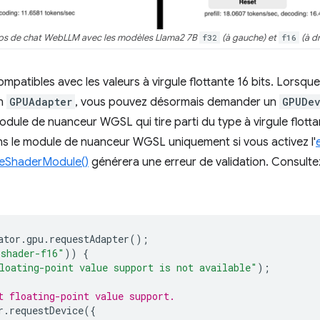
s de chat WebLLM avec les modèles Llama2 7B
f32
(à gauche) et
f16
(à dr
patibles avec les valeurs à virgule flottante 16 bits. Lorsque
un
GPUAdapter
, vous pouvez désormais demander un
GPUDe
module de nuanceur WGSL qui tire parti du type à virgule flott
ans le module de nuanceur WGSL uniquement si vous activez l'
teShaderModule()
générera une erreur de validation. Consultez
ator
.
gpu
.
requestAdapter
();
"shader-f16"
))
{
loating-point value support is not available"
);
t floating-point value support.
r
.
requestDevice
({