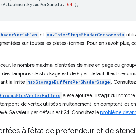
orAttachmentBytesPerSample
:
64
},
ShaderVariables
et
maxInterStageShaderComponents
util
gmentées sur toutes les plates-formes. Pour en savoir plus, c
eur, le nombre maximal d'entrées de mise en page du groupe
nt des tampons de stockage est de 8 par défaut. Il est désor
ant la limite
maxStorageBuffersPerShaderStage
. Consultez
GroupsPlusVertexBuffers
a été ajoutée. Il s'agit du nomb
e tampons de vertex utilisés simultanément, en comptant les 
levé. Sa valeur par défaut est 24. Consultez le
problème dawn:
rtées à l'état de profondeur et de stenci