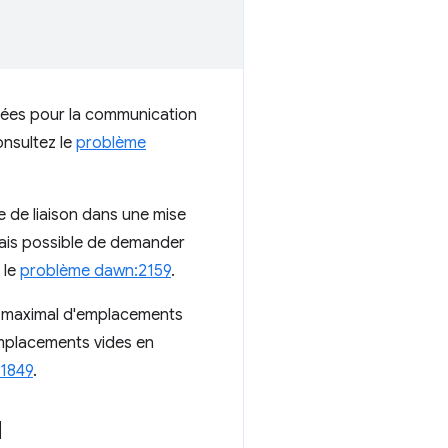
isées pour la communication
onsultez le
problème
 de liaison dans une mise
mais possible de demander
 le
problème dawn:2159
.
re maximal d'emplacements
emplacements vides en
1849
.
l