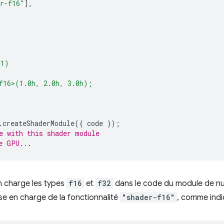
r-f16"
],
(1)
f16>(1.0h, 2.0h, 3.0h);
.
createShaderModule
({
code
});
e with this shader module
e GPU...
en charge les types
f16
et
f32
dans le code du module de n
se en charge de la fonctionnalité
"shader-f16"
, comme indiq