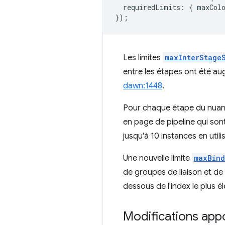
requiredLimits
:
{
maxCol
});
Les limites
maxInterStage
entre les étapes ont été au
dawn:1448
.
Pour chaque étape du nuanc
en page de pipeline qui so
jusqu'à 10 instances en utilis
Une nouvelle limite
maxBind
de groupes de liaison et d
dessous de l'index le plus é
Modifications appo