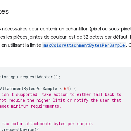
tes
nécessaires pour contenir un échantillon (pixel ou sous-pixe
es les pièces jointes de couleur, est de 32 octets par défaut. 
n utilisant la limite
maxColorAttachmentBytesPerSample
. 
ator
.
gpu
.
requestAdapter
();
AttachmentBytesPerSample
 < 
64
)
{
 isn't supported, take action to either fall back to
not require the higher limit or notify the user that
meet minimum requirements.
 max color attachments bytes per sample.
r
.
requestDevice
({