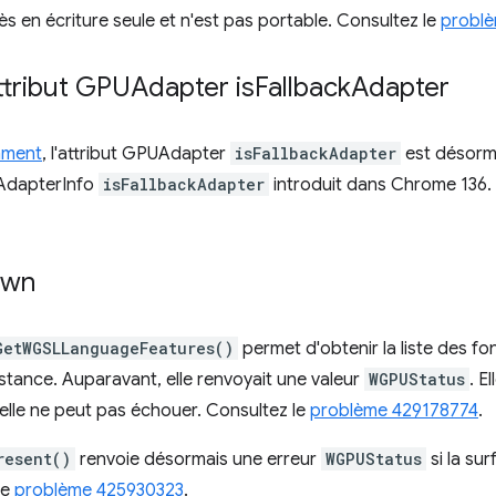
s en écriture seule et n'est pas portable. Consultez le
problè
ttribut GPUAdapter is
Fallback
Adapter
mment
, l'attribut GPUAdapter
isFallbackAdapter
est désorma
UAdapterInfo
isFallbackAdapter
introduit dans Chrome 136. 
awn
GetWGSLLanguageFeatures()
permet d'obtenir la liste des fo
tance. Auparavant, elle renvoyait une valeur
WGPUStatus
. E
 elle ne peut pas échouer. Consultez le
problème 429178774
.
resent()
renvoie désormais une erreur
WGPUStatus
si la su
le
problème 425930323
.