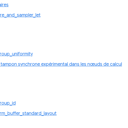
aires
re_and_sampler_let
roup_uniformity
ampon synchrone expérimental dans les nœuds de calcul
roup_id
rm_buffer_standard_layout