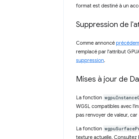
format est destiné à un accè
Suppression de l'a
Comme annoncé
précéde
remplacé par l'attribut GP
suppression
.
Mises à jour de D
La fonction
wgpuInstance
WGSL compatibles avec l'ins
pas renvoyer de valeur, car
La fonction
wgpuSurfaceP
texture actuelle. Consultez 