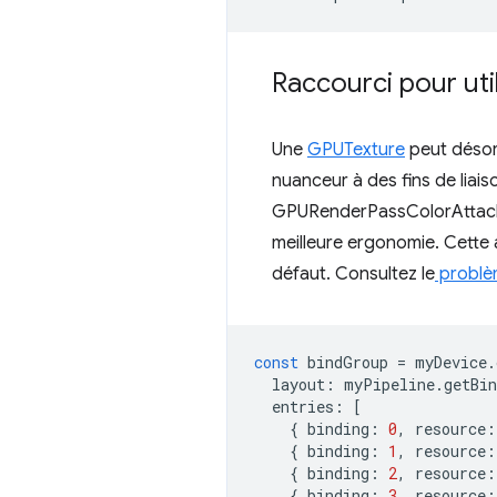
Raccourci pour util
Une
GPUTexture
peut désorm
nuanceur à des fins de lia
GPURenderPassColorAtta
meilleure ergonomie. Cette a
défaut. Consultez le
problè
const
bindGroup
=
myDevice
.
layout
:
myPipeline
.
getBi
entries
:
[
{
binding
:
0
,
resource
:
{
binding
:
1
,
resource
:
{
binding
:
2
,
resource
:
{
binding
:
3
,
resource
: