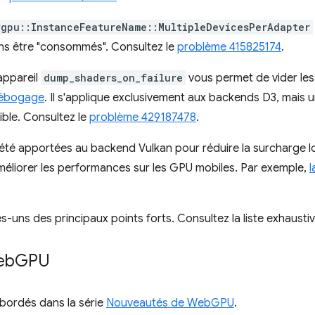
wgpu::InstanceFeatureName::MultipleDevicesPerAdapter
ans être "consommés". Consultez le
problème 415825174
.
appareil
dump_shaders_on_failure
vous permet de vider le
ébogage
. Il s'applique exclusivement aux backends D3, mais 
ble. Consultez le
problème 429187478
.
 été apportées au backend Vulkan pour réduire la surcharge lo
améliorer les performances sur les GPU mobiles. Par exemple,
l
-uns des principaux points forts. Consultez la liste exhausti
eb
GPU
abordés dans la série
Nouveautés de WebGPU
.