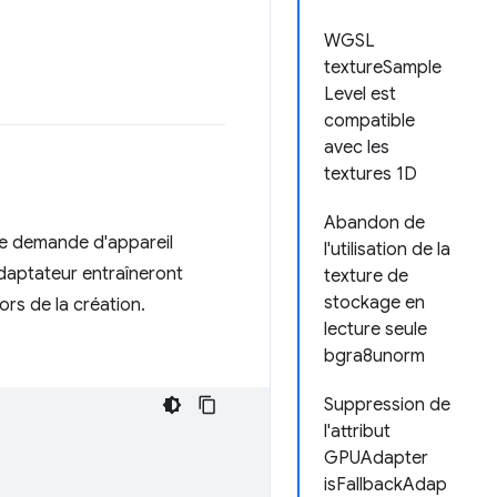
WGSL
textureSample
Level est
compatible
avec les
textures 1D
Abandon de
e demande d'appareil
l'utilisation de la
adaptateur entraîneront
texture de
stockage en
rs de la création.
lecture seule
bgra8unorm
Suppression de
l'attribut
GPUAdapter
isFallbackAdap