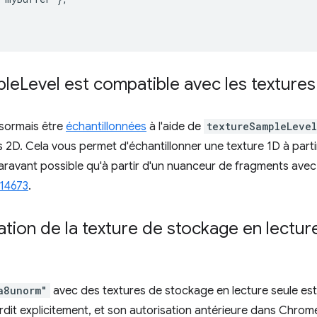
ple
Level est compatible avec les textures
sormais être
échantillonnées
à l'aide de
textureSampleLevel
 2D. Cela vous permet d'échantillonner une texture 1D à part
aravant possible qu'à partir d'un nuanceur de fragments ave
14673
.
sation de la texture de stockage en lectur
a8unorm"
avec des textures de stockage en lecture seule es
rdit explicitement, et son autorisation antérieure dans Chrome