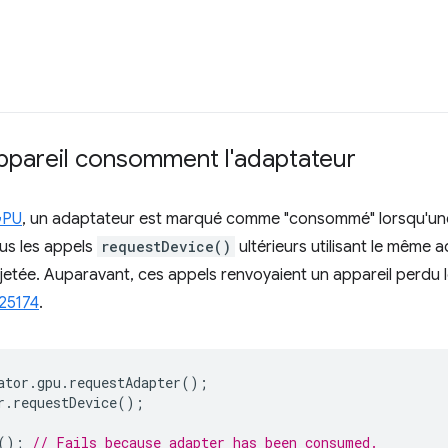
pareil consomment l'adaptateur
GPU
, un adaptateur est marqué comme "consommé" lorsqu'un
us les appels
requestDevice()
ultérieurs utilisant le même 
tée. Auparavant, ces appels renvoyaient un appareil perdu lo
25174
.
ator
.
gpu
.
requestAdapter
();
r
.
requestDevice
();
();
// Fails because adapter has been consumed.