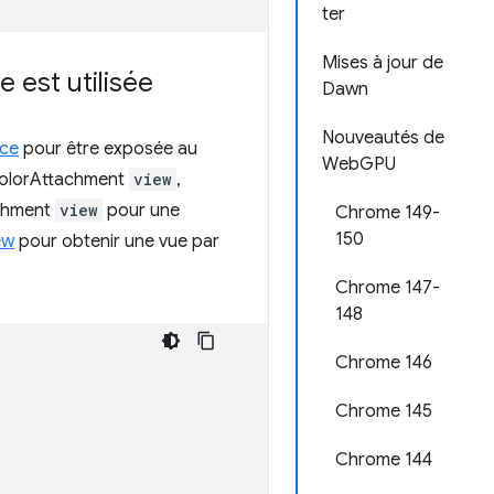
ter
Mises à jour de
e est utilisée
Dawn
Nouveautés de
ce
pour être exposée au
WebGPU
sColorAttachment
view
,
chment
view
pour une
Chrome 149-
150
ew
pour obtenir une vue par
Chrome 147-
148
Chrome 146
Chrome 145
Chrome 144