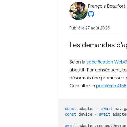
François Beaufort
Publié le 27 août 2025
Les demandes d'ap
Selon la
spécification Web
aboutit. Par conséquent, to
désormais une promesse reje
Consultez le
problème 4158
const
adapter
=
await
navig
const
device
=
await
adapte
await
adapter
.
requestDevice