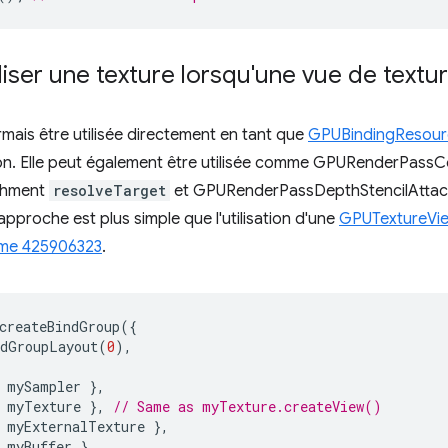
iser une texture lorsqu'une vue de textur
ais être utilisée directement en tant que
GPUBindingResour
ison. Elle peut également être utilisée comme GPURenderPas
chment
resolveTarget
et GPURenderPassDepthStencilAtta
pproche est plus simple que l'utilisation d'une
GPUTextureVi
me 425906323
.
createBindGroup
({
ndGroupLayout
(
0
),
mySampler
},
myTexture
},
// Same as myTexture.createView()
myExternalTexture
},
myBuffer
},